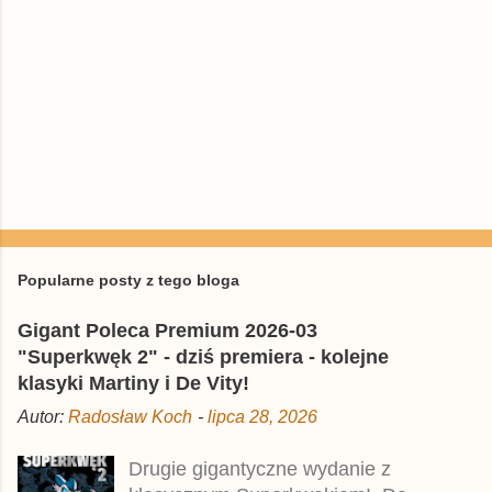
P
r
z
e
Popularne posty z tego bloga
ś
l
Gigant Poleca Premium 2026-03
i
j
"Superkwęk 2" - dziś premiera - kolejne
k
klasyki Martiny i De Vity!
o
m
Autor:
Radosław Koch
-
lipca 28, 2026
e
n
t
Drugie gigantyczne wydanie z
a