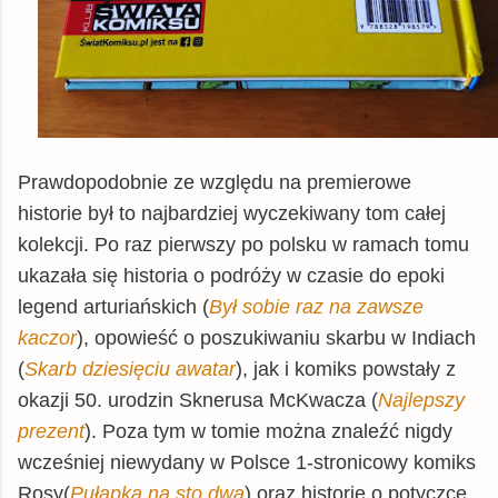
Prawdopodobnie ze względu na premierowe
historie był to najbardziej wyczekiwany tom całej
kolekcji. Po raz pierwszy po polsku w ramach tomu
ukazała się historia o podróży w czasie do epoki
legend arturiańskich (
Był sobie raz na zawsze
kaczor
), opowieść o poszukiwaniu skarbu w Indiach
(
Skarb dziesięciu awatar
), jak i komiks powstały z
okazji 50. urodzin Sknerusa McKwacza (
Najlepszy
prezent
). Poza tym w tomie można znaleźć nigdy
wcześniej niewydany w Polsce 1-stronicowy komiks
Rosy(
Pułapka na sto dwa
) oraz historię o potyczce