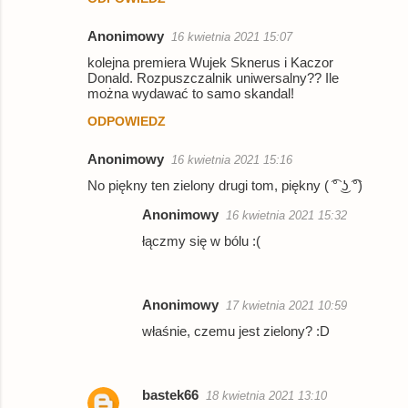
n
Anonimowy
16 kwietnia 2021 15:07
t
kolejna premiera Wujek Sknerus i Kaczor
a
Donald. Rozpuszczalnik uniwersalny?? Ile
można wydawać to samo skandal!
r
ODPOWIEDZ
z
e
Anonimowy
16 kwietnia 2021 15:16
No piękny ten zielony drugi tom, piękny ( ͡° ͜ʖ ͡°)
Anonimowy
16 kwietnia 2021 15:32
łączmy się w bólu :(
Anonimowy
17 kwietnia 2021 10:59
właśnie, czemu jest zielony? :D
bastek66
18 kwietnia 2021 13:10