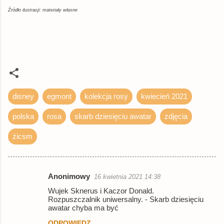
Źródło ilustracji: materiały własne
disney
egmont
kolekcja rosy
kwiecień 2021
polska
rosa
skarb dziesięciu awatar
zdjęcia
żicsm
Anonimowy
16 kwietnia 2021 14:38
K
Wujek Sknerus i Kaczor Donald.
o
Rozpuszczalnik uniwersalny. - Skarb dziesięciu
awatar chyba ma być
m
ODPOWIEDZ
e