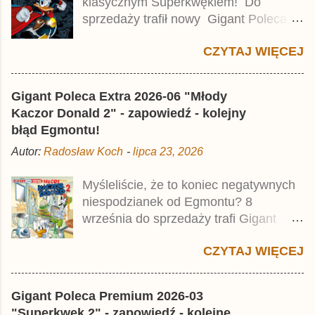
klasycznym Superkwękiem! Do
r
z
sprzedaży trafił nowy Gigant Poleca
Premium pod tytułem Superkwęk 2 .
CZYTAJ WIĘCEJ
Jest to kolejny 624-stronicowy tom z
najstarszymi historiami o kaczym
mścicielu. Cena okładkowa wydania
Gigant Poleca Extra 2026-06 "Młody
wynosi 49,99 zł i zamówicie go także z
Kaczor Donald 2" - zapowiedź - kolejny
rabatem na Egmont.pl . Za przekład
błąd Egmontu!
odpowiadał Jacek Drewnowski.
Autor:
Radosław Koch
-
lipca 23, 2026
Publikacja jest przedrukiem drugiego
tomu niemieckiego Lustiges
Myśleliście, że to koniec negatywnych
Taschenbuch Phantomias Collection ,
niespodzianek od Egmontu? 8
który trafił do sprzedaży pod koniec
września do sprzedaży trafi Gigant
2025 roku.
Poleca Extra - Młody Kaczor Donald 2 .
CZYTAJ WIĘCEJ
Jednak wbrew temu, na co wskazuje
nazwa tomu, nie będzie to przedruk
drugiego wydania o przygodach
Gigant Poleca Premium 2026-03
młodego Kaczora Donalda i jego
"Superkwęk 2" - zapowiedź - kolejne