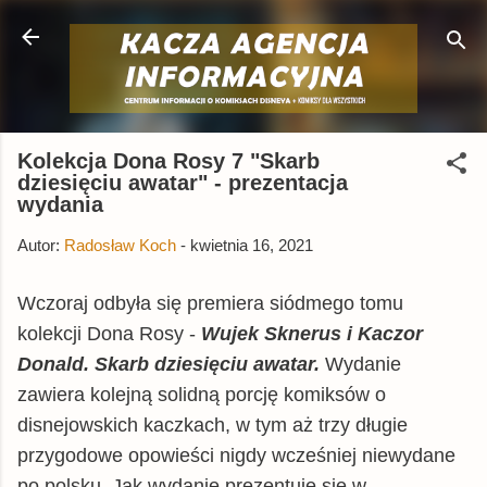
Przejdź do głównej zawartości
Kolekcja Dona Rosy 7 "Skarb
dziesięciu awatar" - prezentacja
wydania
Autor:
Radosław Koch
-
kwietnia 16, 2021
Wczoraj odbyła się premiera siódmego tomu
kolekcji Dona Rosy -
Wujek Sknerus i
Kaczor
Donald
.
Skarb dziesięciu awatar.
Wydanie
zawiera kolejną solidną porcję komiksów o
disnejowskich kaczkach, w tym aż trzy długie
przygodowe opowieści nigdy wcześniej niewydane
po polsku. Jak wydanie prezentuje się w