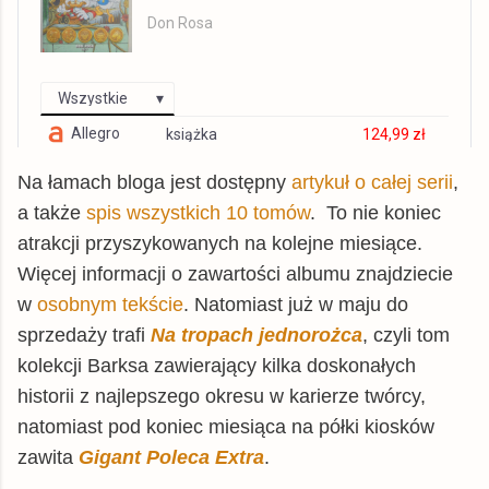
Don Rosa
Wszystkie
Allegro
książka
124,99 zł
© BUY.BOX
Na łamach bloga jest dostępny
artykuł o całej serii
,
a także
spis wszystkich 10 tomów
. To nie koniec
atrakcji przyszykowanych na kolejne miesiące.
Więcej informacji o zawartości albumu znajdziecie
w
osobnym tekście
. Natomiast już w maju do
sprzedaży trafi
Na tropach jednorożca
, czyli tom
kolekcji Barksa zawierający kilka doskonałych
historii z najlepszego okresu w karierze twórcy,
natomiast pod koniec miesiąca na półki kiosków
zawita
Gigant Poleca Extra
.