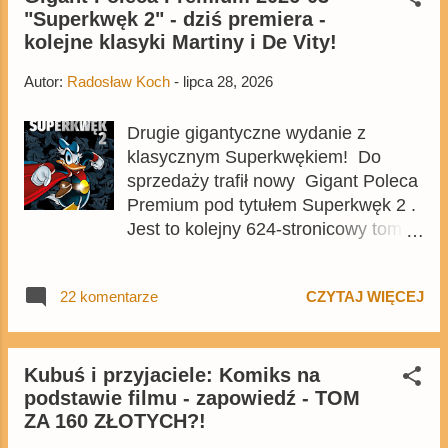
"Superkwęk 2" - dziś premiera -
na Egmont.pl . Publikacja jest
kolejne klasyki Martiny i De Vity!
przedrukiem trzeciego wydania
niemieckiego Lustiges Taschenbuch
Autor:
Radosław Koch
-
lipca 28, 2026
Mystery . Z nieznanych powodów w
Polsce pominięto dwa wcześniejsze
Drugie gigantyczne wydanie z
tomy.
klasycznym Superkwękiem! Do
sprzedaży trafił nowy Gigant Poleca
Premium pod tytułem Superkwęk 2 .
Jest to kolejny 624-stronicowy tom z
najstarszymi historiami o kaczym
mścicielu. Cena okładkowa wydania
22 komentarze
CZYTAJ WIĘCEJ
wynosi 49,99 zł i zamówicie go także
z rabatem na Egmont.pl . Za
przekład odpowiadał Jacek
Drewnowski. Publikacja jest
Kubuś i przyjaciele: Komiks na
podstawie filmu - zapowiedź - TOM
przedrukiem drugiego tomu
ZA 160 ZŁOTYCH?!
niemieckiego Lustiges Taschenbuch
Phantomias Collection , który trafił