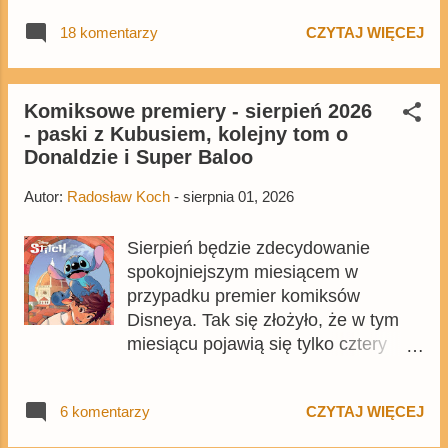
bohaterowie Disneya. Kaczor Donald
18 komentarzy
CZYTAJ WIĘCEJ
, które trafi do sprzedaży 26 sierpnia
. Jest sporo komiksów Barksa, ale
znajdziemy też pewną bardzo słynną
i bardzo długą opowieść Roty.
Komiksowe premiery - sierpień 2026
- paski z Kubusiem, kolejny tom o
Niestety są także niezbyt miłe
Donaldzie i Super Baloo
niespodzianki. Cena okładkowa 324-
stronicowego wydania wynosi 99,99
Autor:
Radosław Koch
-
sierpnia 01, 2026
zł, a już można je zakupić w
przedsprzedaży na Egmont.pl .
Sierpień będzie zdecydowanie
spokojniejszym miesiącem w
przypadku premier komiksów
Disneya. Tak się złożyło, że w tym
miesiącu pojawią się tylko cztery
tytuły, w tym dwa z kaczymi
bohaterami. Najciekawszą premierą
6 komentarzy
CZYTAJ WIĘCEJ
jednak nie będzie komiks z kaczo-
mysiego uniwersum.