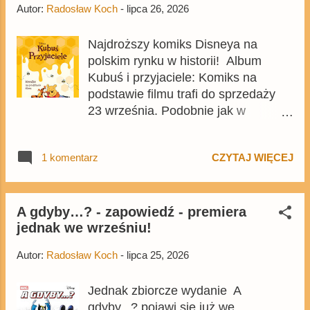
Autor:
Radosław Koch
-
lipca 26, 2026
do sprzedaży pod koniec 2025 roku.
Najdroższy komiks Disneya na
polskim rynku w historii! Album
Kubuś i przyjaciele: Komiks na
podstawie filmu trafi do sprzedaży
23 września. Podobnie jak w
przypadku zbiorczego wydania A
gdyby...? , początkowo komiksu
1 komentarz
CZYTAJ WIĘCEJ
zabrakło w zapowiedziach Egmontu,
ale pojawił się w ofercie Empik.com
. Cena okładkowa 372-stronicowego
tomu w twardej oprawie wyniesie aż
A gdyby…? - zapowiedź - premiera
jednak we wrześniu!
159,99 zł , co jest gigantyczną ceną
jak na publikację składającą się z...
Autor:
Radosław Koch
-
lipca 25, 2026
kadrów z filmu .
Jednak zbiorcze wydanie A
gdyby...? pojawi się już we