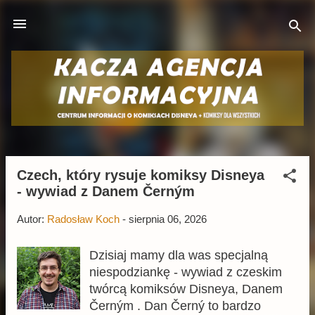
Przejdź do głównej zawartości
Czech, który rysuje komiksy Disneya
P
- wywiad z Danem Černým
o
s
Autor:
Radosław Koch
-
sierpnia 06, 2026
t
y
Dzisiaj mamy dla was specjalną
niespodziankę - wywiad z czeskim
twórcą komiksów Disneya, Danem
Černým . Dan Černý to bardzo