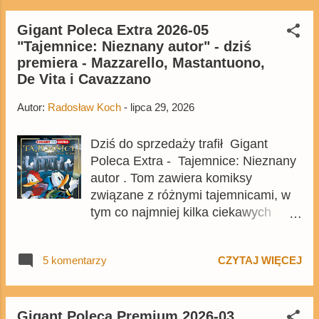
Gigant Poleca Extra 2026-05
"Tajemnice: Nieznany autor" - dziś
premiera - Mazzarello, Mastantuono,
De Vita i Cavazzano
Autor:
Radosław Koch
-
lipca 29, 2026
Dziś do sprzedaży trafił Gigant
Poleca Extra - Tajemnice: Nieznany
autor . Tom zawiera komiksy
związane z różnymi tajemnicami, w
tym co najmniej kilka ciekawych
historii, zarówno nowych jak i tych,
które w Polsce pojawiły się parę
5 komentarzy
CZYTAJ WIĘCEJ
dekad temu. Cena okładkowa 320-
stronicowego albumu wynosi 37,99
zł, a za tłumaczenie odpowiadał
Marcin Furgał. Tom zamówicie m.in.
Gigant Poleca Premium 2026-03