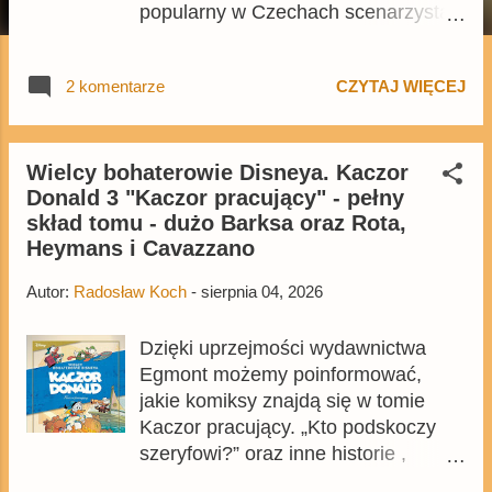
popularny w Czechach scenarzysta,
rysownik, ilustrator i animator, który
od paru dekad tworzy swoje własne
2 komentarze
CZYTAJ WIĘCEJ
komiksy dla różnych magazynów, a
od 2021 roku pracuje także nad
historiami z kaczkami dla
holenderskiego wydawcy DPG
Wielcy bohaterowie Disneya. Kaczor
Donald 3 "Kaczor pracujący" - pełny
Media. W ostatnim czasie na
skład tomu - dużo Barksa oraz Rota,
czeskim rynku pojawił się tom
Heymans i Cavazzano
zbierający historie stworzone przez
Černego - Kačeři Dana Černého ,
Autor:
Radosław Koch
-
sierpnia 04, 2026
116-stronicowy tomik z wyborem
historyjek z ostatnich lat. Gdyby ktoś
Dzięki uprzejmości wydawnictwa
był nim zainteresowany, to da się go
Egmont możemy poinformować,
też łatwo kupić z terenu Polski .
jakie komiksy znajdą się w tomie
Kaczor pracujący. „Kto podskoczy
szeryfowi?” oraz inne historie ,
trzecim wydaniu z cyklu Wielcy