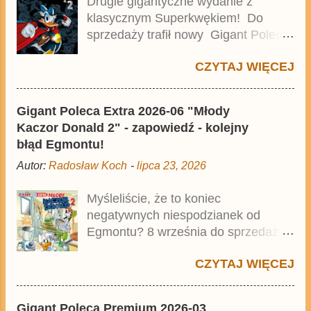
Drugie gigantyczne wydanie z
klasycznym Superkwękiem! Do
sprzedaży trafił nowy Gigant Poleca
Premium pod tytułem Superkwęk 2 .
CZYTAJ WIĘCEJ
Jest to kolejny 624-stronicowy tom z
najstarszymi historiami o kaczym
mścicielu. Cena okładkowa wydania
Gigant Poleca Extra 2026-06 "Młody
wynosi 49,99 zł i zamówicie go także
Kaczor Donald 2" - zapowiedź - kolejny
z rabatem na Egmont.pl . Za
błąd Egmontu!
przekład odpowiadał Jacek
Autor:
Radosław Koch
-
lipca 23, 2026
Drewnowski. Publikacja jest
przedrukiem drugiego tomu
Myśleliście, że to koniec
niemieckiego Lustiges Taschenbuch
negatywnych niespodzianek od
Phantomias Collection , który trafił do
Egmontu? 8 września do sprzedaży
sprzedaży pod koniec 2025 roku.
trafi Gigant Poleca Extra - Młody
CZYTAJ WIĘCEJ
Kaczor Donald 2 . Jednak wbrew
temu, na co wskazuje nazwa tomu,
nie będzie to przedruk drugiego
Gigant Poleca Premium 2026-03