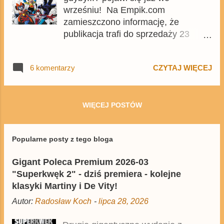
wrześniu! Na Empik.com
zamieszczono informację, że
publikacja trafi do sprzedaży 23
września . Nie wiadomo, czy w tym
terminie tom będzie dostępny we
6 komentarzy
CZYTAJ WIĘCEJ
wszystkich sklepach, czy tylko w
Empikach, ale pewnie wszystko
wyjaśni się w ciągu kolejnych paru
dni. Wydanie będzie liczyło 240 stron
WIĘCEJ POSTÓW
, zostanie opublikowane w twardej
oprawie i w formacie B5 , a jego
Popularne posty z tego bloga
cena okładkowa wyniesie 89,99 zł .
Gigant Poleca Premium 2026-03
"Superkwęk 2" - dziś premiera - kolejne
klasyki Martiny i De Vity!
Autor:
Radosław Koch
-
lipca 28, 2026