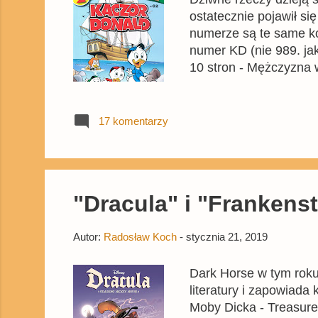
ostatecznie pojawił si
numerze są te same k
numer KD (nie 989. jak
10 stron - Mężczyzna 
pucharu - 6 stron - Ku
stron- komiks z bohate
biblioteczna - 4 strony
17 komentarzy
Kaczora Donalda jednoc
"Dracula" i "Frankenst
Autor:
Radosław Koch
-
stycznia 21, 2019
Dark Horse w tym roku
literatury i zapowiad
Moby Dicka - Treasure 