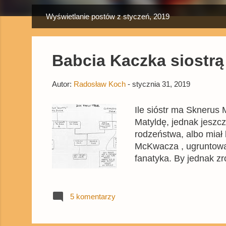
Wyświetlanie postów z styczeń, 2019
P
o
s
Babcia Kaczka siostrą
t
y
Autor:
Radosław Koch
-
stycznia 31, 2019
Ile sióstr ma Sknerus
Matyldę, jednak jeszcz
rodzeństwa, albo miał 
McKwacza , ugruntował
fanatyka. By jednak z
cofnąć aż do lat 50. P
mimo że większość czy
Choć w jego historyjk
5 komentarzy
sprecyzował takich kwe