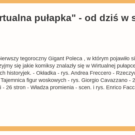
rtualna pułapka" - od dziś w 
 pierwszy tegoroczny Gigant Poleca , w którym pojawiło 
zyjmy się jakie komiksy znalazły się w Wirtualnej puła
h historyjek. - Okładka - rys. Andrea Freccero - Rzeczy
- Tajemnica figur woskowych - rys. Giorgio Cavazzano - 2
- 26 stron - Władza promienia - scen. i rys. Enrico Faccin
ny - z serii Doubleduck - Krąg podejrzeń - 32 strony - 
ing Andersen - 29 stron - Popis z podpisem - 1 strona N
oubleduckiem, pierwszego w Gigancie od dwóch lat, lecz
z Cavazzano, konty...