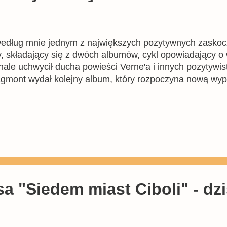
dług mnie jednym z największych pozytywnych zaskocze
zy, składający się z dwóch albumów, cykl opowiadający 
ale uchwycił ducha powieści Verne'a i innych pozytywis
o Egmont wydał kolejny album, który rozpoczyna nową wy
 "Siedem miast Ciboli" - dzi