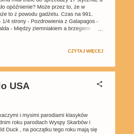
ikło opóźnienie? Może przez to, że w
że to z powodu gadżetu. Czas na 991.
 - 1/4 strony - Pozdrowienia z Galapagos -
nalda - Między ziemniakiem a brzegiem
pes - 1 strona - Zanim się obudzi! - 10
 z serii Zagadki Mikiego - Kara
 - 1 strona Patrząc na zawartość nowego
CZYTAJ WIĘCEJ
 do USA
kaczymi i mysimi parodiami klasyków
zednim roku parodiach Wyspy Skarbów i
ld Duck , na początku tego roku mają się