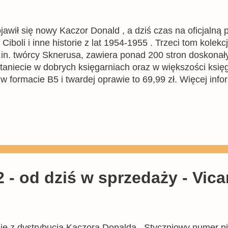
jawił się nowy Kaczor Donald , a dziś czas na oficjalną
iboli i inne historie z lat 1954-1955 . Trzeci tom kolekc
.in. twórcy Sknerusa, zawiera ponad 200 stron doskon
staniecie w dobrych księgarniach oraz w większości ksi
 formacie B5 i twardej oprawie to 69,99 zł. Więcej infor
n. w tym artykule . Na dole newsa znajdziecie cały skł
sze historie - Siedem miast Ciboli opowiada o poszukiwa
ą leminga w Norwegii, natomiast Promień i kamień to ko
ustę. Tytułowy komiks zainspirował Lucas...
- od dziś w sprzedaży - Vicar
ię z dystrybucją Kaczora Donalda . Styczniowy numer pis