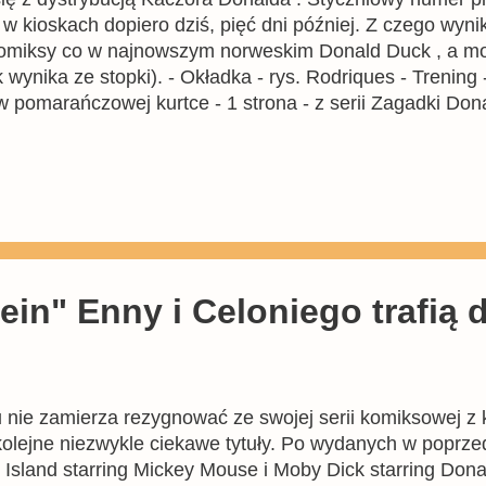
ę w kioskach dopiero dziś, pięć dni później. Z czego wyn
omiksy co w najnowszym norweskim Donald Duck , a mo
 wynika ze stopki). - Okładka - rys. Rodriques - Trening
w pomarańczowej kurtce - 1 strona - z serii Zagadki Do
dłaty bohater - 3 strony - Jazda na maksa - rys. Daan Jip
rami Kaczych Opowieści - Gdzie moja bryka? - 1 strona -
 - Obsługa przyjęcia - rys. Vicar - 6 stron - Po cichutku
ześnie się boję, jak i ma...
ein" Enny i Celoniego trafią
 nie zamierza rezygnować ze swojej serii komiksowej z 
a kolejne niezwykle ciekawe tytuły. Po wydanych w popr
Island starring Mickey Mouse i Moby Dick starring Dona