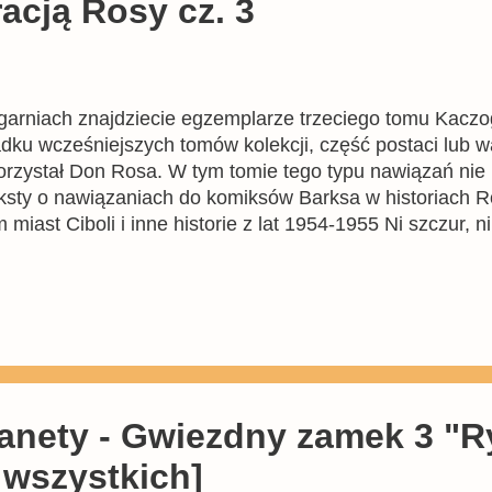
acją Rosy cz. 3
ęgarniach znajdziecie egzemplarze trzeciego tomu Kaczog
dku wcześniejszych tomów kolekcji, część postaci lub 
zystał Don Rosa. W tym tomie tego typu nawiązań nie ma
ksty o nawiązaniach do komiksów Barksa w historiach Ro
m miast Ciboli i inne historie z lat 1954-1955 Ni szczur, 
 Sknerusa, najbardziej jest znana fanom Kaczych Opowie
 z odcinków. Sam Rosa nie nawiązał nigdy do głównej f
ryjki. Potężny sejf Sknerusa wykonany z plastali (orygi
 gotówce . W komiksie Rosy Braciom Be udało się włamać 
anety - Gwiezdny zamek 3 "R
 wszystkich]