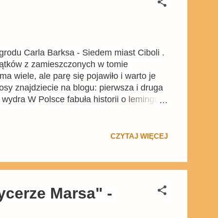
rodu Carla Barksa - Siedem miast Ciboli .
wątków z zamieszczonych w tomie
 wiele, ale parę się pojawiło i warto je
sy znajdziecie na blogu: pierwsza i druga
ni wydra W Polsce fabuła historii o lemingu,
ści , w których komiks Barksa
abuły komiksu, lecz do elementu z
nalnie imprevium), z siedmioma zamkami
CZYTAJ WIĘCEJ
do s...
ycerze Marsa" -