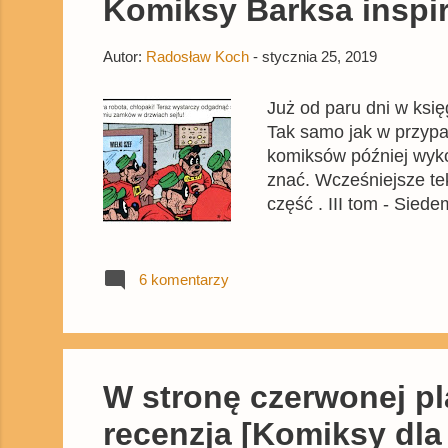
Komiksy Barksa inspir
Autor:
Radosław Koch
-
stycznia 25, 2019
Już od paru dni w ksi
Tak samo jak w przypa
komiksów później wykor
znać. Wcześniejsze te
część . III tom - Siede
który ukradł medalion
zaadaptowano na jeden
pierwszej strony histo
6 komentarzy
pojawił się w Płynnej
W stronę czerwonej pl
recenzja [Komiksy dla