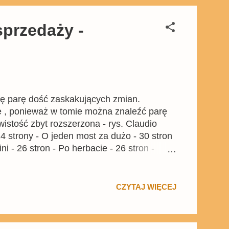
sprzedaży -
się parę dość zaskakujących zmian.
pce , ponieważ w tomie można znaleźć parę
wistość zbyt rozszerzona - rys. Claudio
4 strony - O jeden most za dużo - 30 stron
i - 26 stron - Po herbacie - 26 stron -
kontynuacja Grand Myszogród Hotel - Roboty
a pewno wielu z was ucieszy się z
 ciekawie wyglądają też m.in. komiks z
CZYTAJ WIĘCEJ