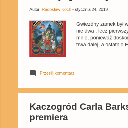
Autor:
Radosław Koch
-
stycznia 24, 2019
Gwiezdny zamek był we
nie dwa , lecz pierws
mnie, ponieważ doskon
trwa dalej, a ostatni
Prześlij komentarz
Kaczogród Carla Barksa
premiera