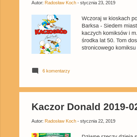
Autor:
Radosław Koch
-
stycznia 23, 2019
Wczoraj w kioskach po
Barksa - Siedem miast C
kaczych komiksów i m
środka lat 50. Tom do
stronicowego komiksu w
tomów) znajdziecie m.i
przynajmniej najciekaw
wydra kaczki poszukuj
6 komentarzy
stworzyć bezwonną kap
Kaczor Donald 2019-02 
Autor:
Radosław Koch
-
stycznia 22, 2019
Dziwne rzeczy dzieją s