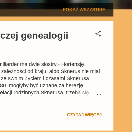
POKAŻ WSZYSTKIE
czej genealogii
iarder ma dwie siostry - Hortensję i
w zależności od kraju, albo Sknerus nie miał
az ze swoim Życiem i czasami Sknerusa
h 80. mogłyby być uznane za herezję
lacji rodzinnych Sknerusa, trzeba się
ałym świecie były komiksy Carla Barksa,
szyły się zawsze wielką popularnością.
a czy Donalda, to nigdy wprost Barks nie
CZYTAJ WIĘCEJ