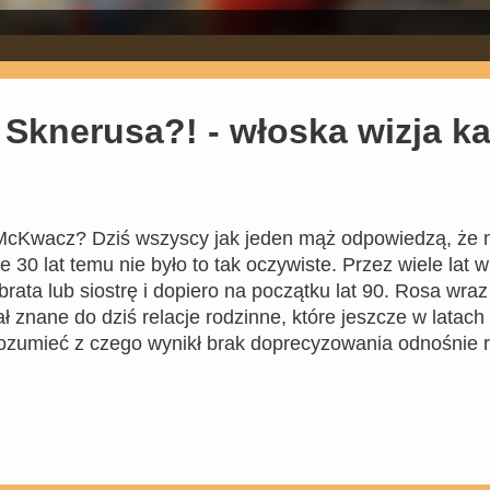
 Sknerusa?! - włoska wizja ka
 McKwacz? Dziś wszyscy jak jeden mąż odpowiedzą, że mil
e 30 lat temu nie było to tak oczywiste. Przez wiele lat 
brata lub siostrę i dopiero na początku lat 90. Rosa wr
 znane do dziś relacje rodzinne, które jeszcze w latac
rozumieć z czego wynikł brak doprecyzowania odnośnie re
rzez wiele lat najważniejszymi komiksami dla fanów na c
telników nie znała nazwiska Barksa, to jego komiksy cie
ach czasem pojawiały się informacje o przodkach Sknerus
stii jak kto jest ojcem Sknerusa oraz czy ma si...