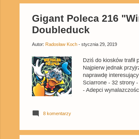
Gigant Poleca 216 "Wi
Doubleduck
Autor:
Radosław Koch
-
stycznia 29, 2019
Dziś do kiosków trafił
Najpierw jednak przyjr
naprawdę interesującyc
Sciarrone - 32 strony 
- Adepci wynalazczości 
Duże dziecko - 24 stro
do roboty - rys. Flemm
kolejnego komiksu z D
8 komentarzy
Mikim narysowany prze