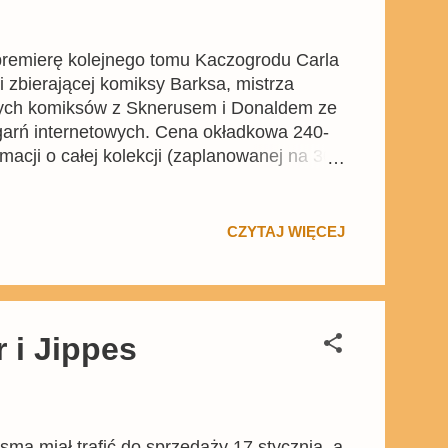
 premierę kolejnego tomu Kaczogrodu Carla
ji zbierającej komiksy Barksa, mistrza
ałych komiksów z Sknerusem i Donaldem ze
ęgarń internetowych. Cena okładkowa 240-
macji o całej kolekcji (zaplanowanej na 30
ad nowego tomu, lecz warto wymienić
niu indiańskiego skarbu, w Ni szczur, ni
miks o szalonym naukowcu, który chciał
CZYTAJ WIĘCEJ
 i Jippes
ma miał trafić do sprzedaży 17 stycznia, a