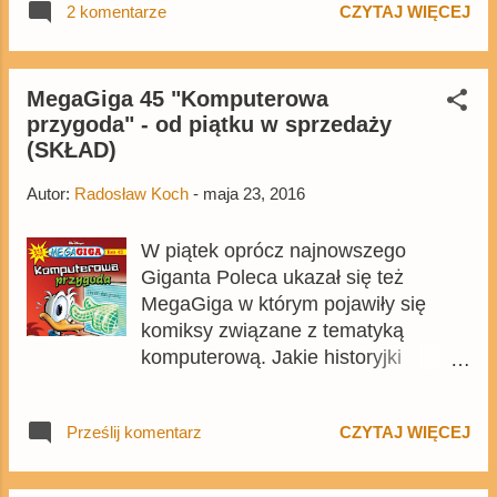
2 komentarze
CZYTAJ WIĘCEJ
zmianami, ale czy spowodowało to
poprawę jakości tomu?
MegaGiga 45 "Komputerowa
przygoda" - od piątku w sprzedaży
(SKŁAD)
Autor:
Radosław Koch
-
maja 23, 2016
W piątek oprócz najnowszego
Giganta Poleca ukazał się też
MegaGiga w którym pojawiły się
komiksy związane z tematyką
komputerową. Jakie historyjki
znalazły się w tomie? -
Czarnoksiężnik z krainy DOS - 34
Prześlij komentarz
CZYTAJ WIĘCEJ
strony - komiks był już w KG 1999-
01 pod tym samym tytułem -
Superkomputer - 30 stron - Wygraj z