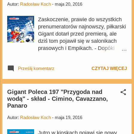
- Elektroniczna miss - 34 strony -
Autor:
Radosław Koch
-
maja 20, 2016
Ryjówki przeznaczenia ) oraz
Wirtualna i romantyczna - 35 s...
Krzysztof Janicz (znany jako Kapral)
Zaskoczenie, prawie do wszystkich
z Norbertem Rybarczykiem. Również
prenumeratorów najnowszy, piłkarski
czekamy na album, a w
Gigant dotarł przed premierą, ale
międzyczasie, jeżeli do tej pory nie
dziś tom pojawił się w salonikach
przeczytaliście, polecamy
prasowych i Empikach. - Dopóki
zapoznanie się z komiksami Janusza
piłka w grze - 30 stron - Chwila sławy
Christy, ponieważ są to komiksy,
- 30 stron - Złota legenda - 22 strony
które warto znać Źródło ilustracji:
Prześlij komentarz
CZYTAJ WIĘCEJ
- Obrońca dzieci i młodzieży - 26
materiały prasowe - Egmont Polska
strony - Zaginiony Księżyc - 22
strony - Wyprawa po śrubę - 17 stron
- Uczulony - 1 strona - Zawracanie
Gigant Poleca 197 "Przygoda nad
wodą" - skład - Cimino, Cavazzano,
gitary - rys. Silvia Ziche - 27 stron -
Panaro
Katastrofy w teorii i praktyce - 7 stron
- Miłość i piłka nożna - 30 stron -
Autor:
Radosław Koch
-
maja 19, 2016
Niechciane towarzystwo - 20 stron -
Śmiechu co niemiara - 18 stron
Jutro w kioskach pojawi się nowy