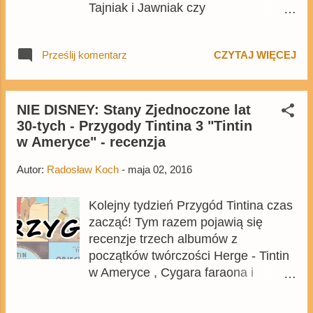
Tajniak i Jawniak czy
wzrostem sprzedaży o niecałe pół
Rastapopoulos?
tysiąca egzemplarzy. Oczywiście, w
kolejnych miesiącach wyniki
Prześlij komentarz
CZYTAJ WIĘCEJ
sprzedaży mogą być lepsze, ale nie
spodziewam się średniej rocznej
powyżej 21 tysięcy (oczywiście
NIE DISNEY: Stany Zjednoczone lat
pomijając wynik z poprzedniego
30-tych - Przygody Tintina 3 "Tintin
miesiąca). Egmont, quo vadis? I
w Ameryce" - recenzja
tabelka pokazująca, że sprzedaż w
lutym jest bardzo podobna do
Autor:
Radosław Koch
-
maja 02, 2016
wyników z poprzednich dwóch lat.
Źródło il...
Kolejny tydzień Przygód Tintina czas
zacząć! Tym razem pojawią się
recenzje trzech albumów z
początków twórczości Herge - Tintin
w Ameryce , Cygara faraona i
Błękitny lotos . Dziś się zajmę
pierwszych z nich, w którym Tintin