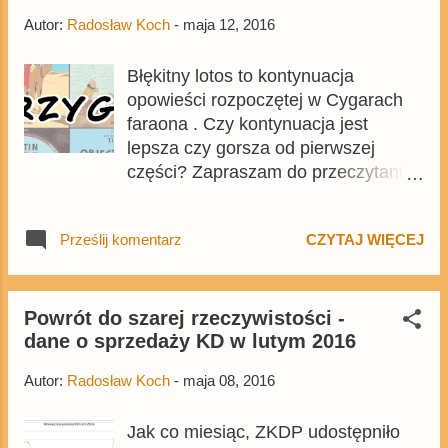
Autor:
Radosław Koch
-
maja 12, 2016
Błękitny lotos to kontynuacja
opowieści rozpoczętej w Cygarach
faraona . Czy kontynuacja jest
lepsza czy gorsza od pierwszej
części? Zapraszam do przeczytania
ostatniej recenzji w tym tygodniu
Przygód Tintina . (bardzo
Prześlij komentarz
CZYTAJ WIĘCEJ
przepraszam też za opóźnienie,
recenzja miała być opublikowana w
niedzielę)
Powrót do szarej rzeczywistości -
dane o sprzedaży KD w lutym 2016
Autor:
Radosław Koch
-
maja 08, 2016
Jak co miesiąc, ZKDP udostępniło