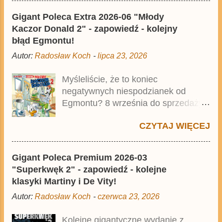
mścicielu. Cena okładkowa wydania
Gigant Poleca Extra 2026-06 "Młody
wynosi 49,99 zł i zamówicie go także
Kaczor Donald 2" - zapowiedź - kolejny
z rabatem na Egmont.pl . Za
błąd Egmontu!
przekład odpowiadał Jacek
Autor:
Radosław Koch
-
lipca 23, 2026
Drewnowski. Publikacja jest
przedrukiem drugiego tomu
Myśleliście, że to koniec
niemieckiego Lustiges Taschenbuch
negatywnych niespodzianek od
Phantomias Collection , który trafił do
Egmontu? 8 września do sprzedaży
sprzedaży pod koniec 2025 roku.
trafi Gigant Poleca Extra - Młody
CZYTAJ WIĘCEJ
Kaczor Donald 2 . Jednak wbrew
temu, na co wskazuje nazwa tomu,
nie będzie to przedruk drugiego
Gigant Poleca Premium 2026-03
wydania o przygodach młodego
"Superkwęk 2" - zapowiedź - kolejne
Kaczora Donalda i jego przyjaciół,
klasyki Martiny i De Vity!
lecz prawdopodobnie znajdą się tam
Autor:
Radosław Koch
-
czerwca 23, 2026
opowieści z wydań 9-10 . Publikacja
będzie liczyła ok. 360 stron i
Kolejne gigantyczne wydanie z
kosztowała 37,99 zł. W środku