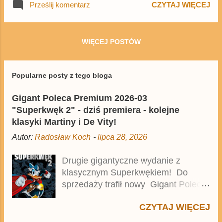
Prześlij komentarz
CZYTAJ WIĘCEJ
odwiedza Stany Zjednoczone.
WIĘCEJ POSTÓW
Popularne posty z tego bloga
Gigant Poleca Premium 2026-03
"Superkwęk 2" - dziś premiera - kolejne
klasyki Martiny i De Vity!
Autor:
Radosław Koch
-
lipca 28, 2026
Drugie gigantyczne wydanie z
klasycznym Superkwękiem! Do
sprzedaży trafił nowy Gigant Poleca
Premium pod tytułem Superkwęk 2 .
CZYTAJ WIĘCEJ
Jest to kolejny 624-stronicowy tom z
najstarszymi historiami o kaczym