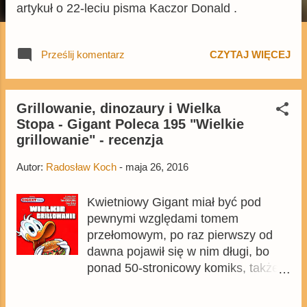
artykuł o 22-leciu pisma Kaczor Donald .
Prześlij komentarz
CZYTAJ WIĘCEJ
Grillowanie, dinozaury i Wielka
Stopa - Gigant Poleca 195 "Wielkie
grillowanie" - recenzja
Autor:
Radosław Koch
-
maja 26, 2016
Kwietniowy Gigant miał być pod
pewnymi względami tomem
przełomowym, po raz pierwszy od
dawna pojawił się w nim długi, bo
ponad 50-stronicowy komiks, także
po raz pierwszy od dawna były aż
dwa duńskie komiksy. Zmiany