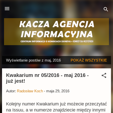
Przejdź do głównej zawartości
Wyświetlanie postów z maj, 2016
POKAŻ WSZYSTKIE
P
o
Kwakarium nr 05/2016 - maj 2016 -
s
już jest!
t
y
Autor:
Radosław Koch
-
maja 29, 2016
Kolejny numer Kwakarium już możecie przeczytać
na Issuu, a w numerze znajdziecie między innymi