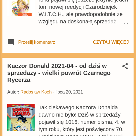
tom nowej reedycji Czarodziejek
W.I.T.C.H., ale prawdopodobnie ze
względu na doskonałą sprzedaż
przyspieszono tempo publikacji
kolejnych wydań . Poprzez nową
Prześlij komentarz
CZYTAJ WIĘCEJ
wersję katalogu wydawnictwo
Egmont poinformowało, że czwarty
tom W.I.T.C.H. został przeniesiony z
2022 roku na grudzień tego roku .
Kaczor Donald 2021-04 - od dziś w
sprzedaży - wielki powrót Czarnego
Oznacza to, że jeszcze przed
Rycerza
świętami polscy czytelnicy będą
mogli ponownie poznać całość
Autor:
Radosław Koch
-
lipca 20, 2021
drugiego cyklu o czarodziejkach,
czyli Nerrisa powraca . Bez zmian
Tak ciekawego Kaczora Donalda
natomiast pozostała data premiery
dawno nie było! Dziś w sprzedaży
trzeciego tomu włoskiego komiksu
pojawił się 1015. numer pisma, 4. w
Disneya o magicznych
tym roku, który jest poświęcony 70.
dziewczynach, który pojawi się w