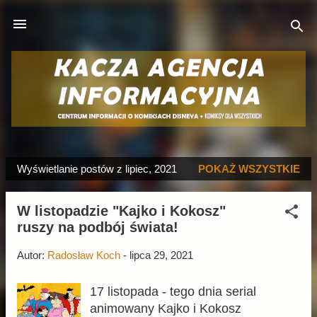
Przejdź do głównej zawartości
Wyświetlanie postów z lipiec, 2021
POKAŻ WSZYSTKIE
P
o
W listopadzie "Kajko i Kokosz"
s
ruszy na podbój świata!
t
y
Autor:
Radosław Koch
-
lipca 29, 2021
17 listopada - tego dnia serial
animowany Kajko i Kokosz