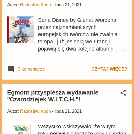
kupować pren...
Autor:
Radosław Koch
-
lipca 21, 2021
Troelstrup, rys. Massimo Fecchi - 36
stron Tajemnica głębin - 32 strony
Seria Disney by Glénat tworzona
Srebro pustyni - 26 stron - z serii
przez najznamienitszych
Zdumiewający Kwantomas Gra na
europejskich twórców nie zwalnia
czas - 30 stron Źródło blasku - 26
tempa i już jesienią we Francji
stron Profesor nie nadzwyczajny - 10
pojawią się dwa kolejne albumy .
stron Chmura gniewu - 20 stron
Biorąc pod uwagę, że w tym roku
Znalezione na strychu - 20 stron Był
Egmont powraca do tej wyjątkowej
skarbiec, nie ma skarbca - 30 stron
3 komentarze
CZYTAJ WIĘCEJ
serii, we wrześniu pojawią się
Najlepszy przyjaciel kaczora - scen.
Myszka Miki i kraina Pradawnych i
Jaakko Seppälä, rys. Flemming
Horrifikland , a w listopadzie Miki i
Andersen - 20...
zaginiony ocean , są spore szanse,
Egmont przyspiesza wydawanie
"Czarodziejek W.I.T.C.H."!
że te albumy także pojawią się w
Polsce, tym bardziej, że zapowiadają
Autor:
Radosław Koch
-
lipca 21, 2021
się bardzo ciekawie.
Wszystko wskazywało, że w tym
roku pojawi się jeszcze jedynie jeden