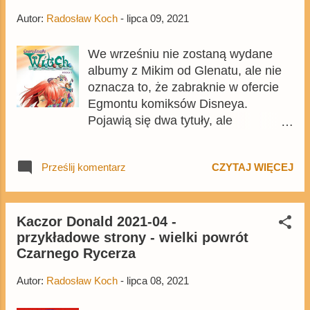
dostępne na Egmont.pl z 30%
Autor:
Radosław Koch
-
lipca 09, 2021
rabatem
We wrześniu nie zostaną wydane
albumy z Mikim od Glenatu, ale nie
oznacza to, że zabraknie w ofercie
Egmontu komiksów Disneya.
Pojawią się dwa tytuły, ale
niezwiązane z kaczo-mysim
uniwersum. 15 września pojawi się
Prześlij komentarz
CZYTAJ WIĘCEJ
trzeci tom Klasycznych baśni
Disneya , czyli serii przedstawiającej
komiksowe adaptacje filmów
Disneya. Tym razem czytelnicy będą
Kaczor Donald 2021-04 -
przykładowe strony - wielki powrót
mogli poznać komiksową wersję
Czarnego Rycerza
klasycznego filmu Zakochany kundel
. Album będzie adaptację
Autor:
Radosław Koch
-
lipca 08, 2021
Corteggianiego i Cortesa z 1997
roku, która wcześniej została