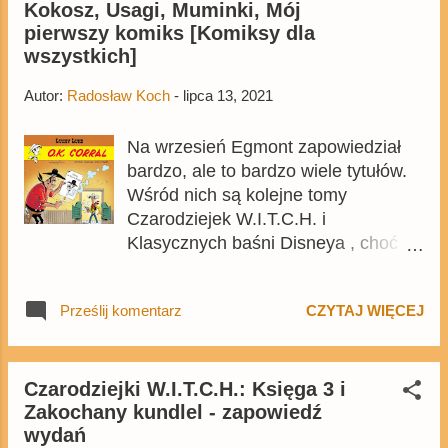
Kokosz, Usagi, Muminki, Mój
pierwszy komiks [Komiksy dla
wszystkich]
Autor:
Radosław Koch
-
lipca 13, 2021
Na wrzesień Egmont zapowiedział
bardzo, ale to bardzo wiele tytułów.
Wśród nich są kolejne tomy
Czarodziejek W.I.T.C.H. i
Klasycznych baśni Disneya , choć
brakuje wcześniej zapowiedzianych
albumów z Mikim od Glenatu .
Prześlij komentarz
CZYTAJ WIĘCEJ
Jednakże większość zapowiedzi
pokrywa się z tymi ogłoszonymi w
ramach katalogu Egmontu , teraz
jednak w końcu są znane szczegóły
Czarodziejki W.I.T.C.H.: Księga 3 i
Zakochany kundlel - zapowiedź
wydań. Jest też pewna
wydań
niespodzianka. Wszystkie tytuły są