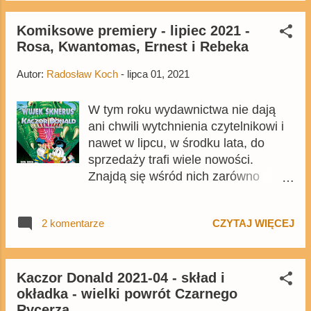
Rosy . Wszystkie komiksy są
dostępne w przedsprzedaży na
Komiksowe premiery - lipiec 2021 -
Rosa, Kwantomas, Ernest i Rebeka
egmont.pl .
Autor:
Radosław Koch
-
lipca 01, 2021
W tym roku wydawnictwa nie dają
ani chwili wytchnienia czytelnikowi i
nawet w lipcu, w środku lata, do
sprzedaży trafi wiele nowości.
Znajdą się wśród nich zarówno
ciekawe kacze komiksy, jak i wiele
innych równie interesujących pozycji.
2 komentarze
CZYTAJ WIĘCEJ
Kaczor Donald 2021-04 - skład i
okładka - wielki powrót Czarnego
Rycerza