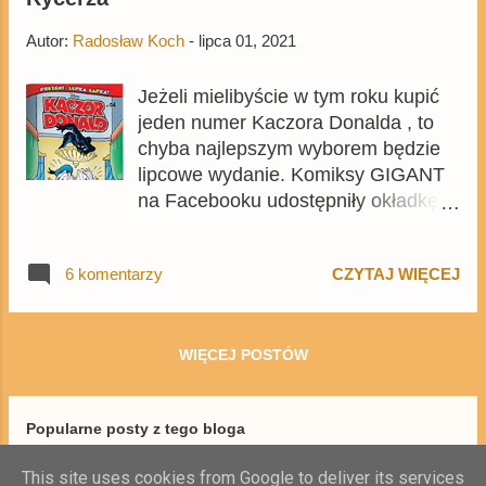
Autor:
Radosław Koch
-
lipca 01, 2021
Jeżeli mielibyście w tym roku kupić
jeden numer Kaczora Donalda , to
chyba najlepszym wyborem będzie
lipcowe wydanie. Komiksy GIGANT
na Facebooku udostępniły okładkę
1015. numeru, z której wynika, że
pojawi się w nim całkiem nowa
6 komentarzy
CZYTAJ WIĘCEJ
historia o Arszenie Lampenie
autorstwa Marco Roty, o której
pisaliśmy na blogu kilka miesięcy
temu. Premiera wydania jest
WIĘCEJ POSTÓW
zaplanowana na 20 lipca , ale można
już kupić je w przedsprzedaży na
Popularne posty z tego bloga
Egmont.pl . Pismo w dużej części
będzie przedrukiem dziewiątego
This site uses cookies from Google to deliver its services