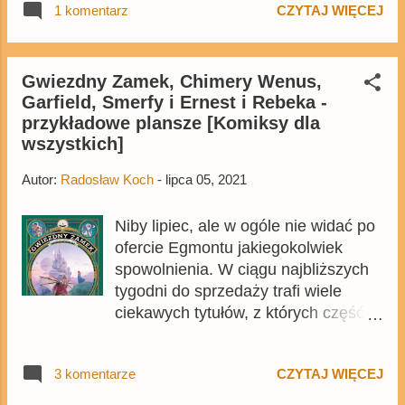
1 komentarz
CZYTAJ WIĘCEJ
wydane po polsku, ponieważ
opowiada on o przygodach młodego
Luke'a, czyli Kid Lucky'a. Czy
historie o młodym Lucky Luke'u są
Gwiezdny Zamek, Chimery Wenus,
Garfield, Smerfy i Ernest i Rebeka -
równie ciekawe i śmieszne co
przykładowe plansze [Komiksy dla
historie o dorosłym kowboju?
wszystkich]
Przekonajmy się.
Autor:
Radosław Koch
-
lipca 05, 2021
Niby lipiec, ale w ogóle nie widać po
ofercie Egmontu jakiegokolwiek
spowolnienia. W ciągu najbliższych
tygodni do sprzedaży trafi wiele
ciekawych tytułów, z których część
możemy zaprezentować na
przykładowych planszach. Warto też
3 komentarze
CZYTAJ WIĘCEJ
zerknąć na wcześniejszy news ze
stronami z ósmego tomu kolekcji