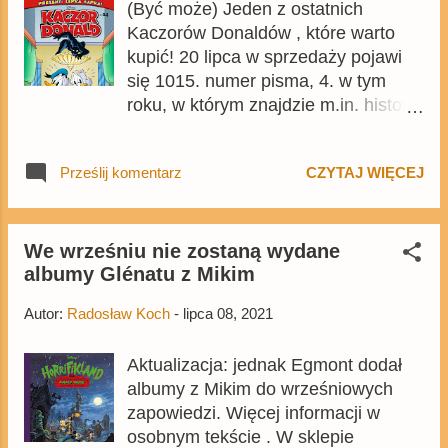
(Być może) Jeden z ostatnich
wydana w ramach Komiksu
Kaczorów Donaldów , które warto
filmowego w 1997 roku i Disney
kupić! 20 lipca w sprzedaży pojawi
Komiks w 2009 roku. Podobnie jak w
się 1015. numer pisma, 4. w tym
przypadku wcześniejszych tomów,
roku, w którym znajdzie m.in. historia
komiks będzie liczył 64 strony,
Marco Roty z Arszenem Lampenem,
zostanie wydany w formacie B5, a
słynnym włamywaczem
cena okładkowa wyniesie 24,99 zł.
Prześlij komentarz
CZYTAJ WIĘCEJ
dżentelmenem znanym z komiksów
Tom jest dostępny w przedsprzedaży
Dona Rosy. Numer już można kupić
na Egmont.pl . Natomiast 29
w przedsprzedaży na Egmont.pl .
września do sprzedaży trzeci tom
Pismo w dużej części będzie
We wrześniu nie zostaną wydane
Czarodziejek W.I.T.C.H. , czyli nowej
albumy Glénatu z Mikim
przedrukiem dziewiątego
zbiorczej reedycji włoskiego komiksu
tegorocznego wydania
o przygodach Will, Irmy, Taranee,
Autor:
Radosław Koch
-
lipca 08, 2021
skandynawskich tygodników .
Irm...
Aktualizacja: jednak Egmont dodał
albumy z Mikim do wrześniowych
zapowiedzi. Więcej informacji w
osobnym tekście . W sklepie