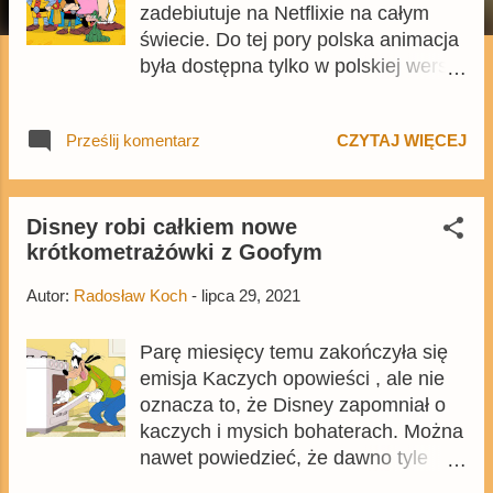
zadebiutuje na Netflixie na całym
świecie. Do tej pory polska animacja
była dostępna tylko w polskiej wersji
serwisu, ale już za parę miesięcy
cały świat będzie mógł poznać serię
Prześlij komentarz
CZYTAJ WIĘCEJ
opartą na klasycznym komiksie
Janusza Christy.
Najprawdopodobniej 17 listopada
jest także datą premiery nowych
Disney robi całkiem nowe
krótkometrażówki z Goofym
epizodów Kajka i Kokosza w Polsce.
Listopadową premierę kolejnych
Autor:
Radosław Koch
-
lipca 29, 2021
odcinków potwierdził jeden z portali
parę miesięcy temu, a raczej Netflix
Parę miesięcy temu zakończyła się
nie zamierza robić osobnych premier
emisja Kaczych opowieści , ale nie
w Polsce i na świecie w odstępie 2
oznacza to, że Disney zapomniał o
tygodni. Prawie na pewno nowe
kaczych i mysich bohaterach. Można
odcinki w Polsce pojawią się
nawet powiedzieć, że dawno tyle
równocześnie z międzynarodową
produkcji z klasycznymi bohaterami
premierą produkcji. Animacja o