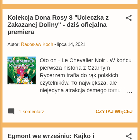
się jednak, że Egmont pozytywnie
zaskoczył, ponieważ tuż przed
chwilą brakujące dwa mysie albumy
Kolekcja Dona Rosy 8 "Ucieczka z
Zakazanej Doliny" - dziś oficjalna
pojawiły się w zapowiedziach na
premiera
wrzesień . Cena wydań także będzie
niższa niż pierwotnie zapowiadano.
Autor:
Radosław Koch
-
lipca 14, 2021
Oto on - Le Chevalier Noir . W końcu
pierwsza historia z Czarnym
Rycerzem trafia do rąk polskich
czytelników. To największa, ale
niejedyna atrakcja ósmego tomu
kolekcji Rosy - Wujek Sknerus i
Kaczor Donald. Ucieczka z
1 komentarz
CZYTAJ WIĘCEJ
Zakazanej Doliny , który dziś trafił do
sprzedaży i zbiera wiele doskonałych
historii.
Egmont we wrześniu: Kajko i