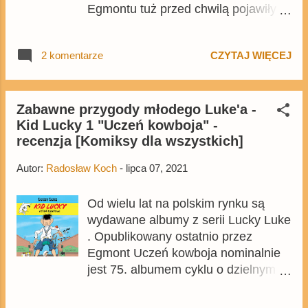
Egmontu tuż przed chwilą pojawiły
się wrześniowe zapowiedzi i choć
większość tytułów jest zbieżna z
2 komentarze
CZYTAJ WIĘCEJ
komiksami przedstawionymi w
tegorocznym katalogu , to brakuje w
nich dwóch niezwykle istotnych
pozycji . Mowa tu o Mikim i krainie
Zabawne przygody młodego Luke'a -
Kid Lucky 1 "Uczeń kowboja" -
Pradawnych oraz Horrifikland , czyli
recenzja [Komiksy dla wszystkich]
dwóch albumach należących do serii
wydawanej oryginalnie przez Glénat,
Autor:
Radosław Koch
-
lipca 07, 2021
w której najsłynniejsi frankofońscy
twórcy przedstawiają swoje
Od wielu lat na polskim rynku są
opowieści z disnejowskimi
wydawane albumy z serii Lucky Luke
bohaterami.
. Opublikowany ostatnio przez
Egmont Uczeń kowboja nominalnie
jest 75. albumem cyklu o dzielnym
kowboju, ale jest to zupełnie inny
komiks niż wszystkie do tej pory