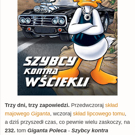
Trzy dni, trzy zapowiedzi.
Przedwczoraj
skład
majowego
Giganta
, wczoraj
skład lipcowego tomu
,
a dziś przyszedł czas, co pewnie wielu zaskoczy, na
232.
tom
Giganta Poleca
-
Szybcy kontra