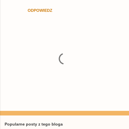
ODPOWIEDZ
P
r
z
e
Popularne posty z tego bloga
ś