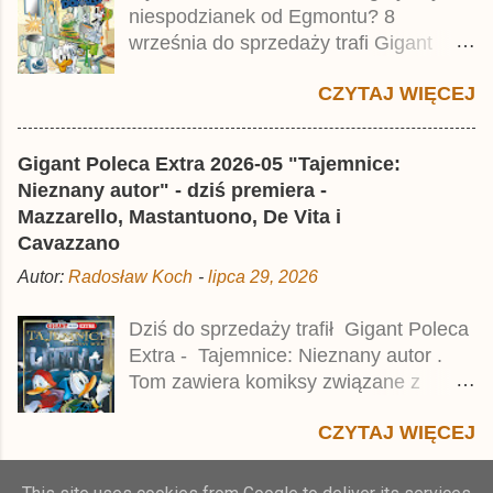
niespodzianek od Egmontu? 8
który trafił do sprzedaży pod koniec
września do sprzedaży trafi Gigant
2025 roku.
Poleca Extra - Młody Kaczor Donald 2 .
CZYTAJ WIĘCEJ
Jednak wbrew temu, na co wskazuje
nazwa tomu, nie będzie to przedruk
drugiego wydania o przygodach
Gigant Poleca Extra 2026-05 "Tajemnice:
młodego Kaczora Donalda i jego
Nieznany autor" - dziś premiera -
przyjaciół, lecz prawdopodobnie znajdą
Mazzarello, Mastantuono, De Vita i
się tam opowieści z wydań 9-10 .
Cavazzano
Publikacja będzie liczyła ok. 360 stron i
Autor:
Radosław Koch
-
lipca 29, 2026
kosztowała 37,99 zł. W środku znajdą
się historie z tomów 20. i 21. Lustiges
Dziś do sprzedaży trafił Gigant Poleca
Taschenbuch Young Comics, które
Extra - Tajemnice: Nieznany autor .
zostały wydane w Niemczech parę
Tom zawiera komiksy związane z
miesięcy temu.
różnymi tajemnicami, w tym co
CZYTAJ WIĘCEJ
najmniej kilka ciekawych historii,
zarówno nowych jak i tych, które w
Polsce pojawiły się parę dekad temu.