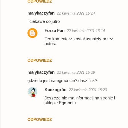
ODPOWIEDZ
m
e
małykaczyfan
22 kwietnia 2021 15:24
n
i ciekawe co jutro
t
Forza Fan
22 kwietnia 2021 16:14
a
Ten komentarz został usunięty przez
r
autora.
z
e
ODPOWIEDZ
małykaczyfan
22 kwietnia 2021 15:29
gdzie to jest na egmoncie? dasz link?
Kaczogród
22 kwietnia 2021 18:23
Jeszcze nie ma informacji na stronie i
sklepie Egmontu.
ODPOWIEDZ