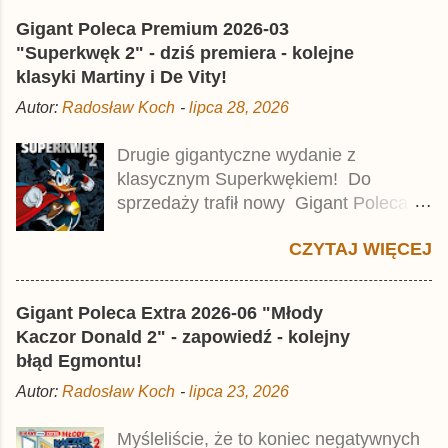
l
Gigant Poleca Premium 2026-03
i
j
"Superkwęk 2" - dziś premiera - kolejne
k
klasyki Martiny i De Vity!
o
m
Autor:
Radosław Koch
-
lipca 28, 2026
e
n
t
Drugie gigantyczne wydanie z
a
klasycznym Superkwękiem! Do
r
z
sprzedaży trafił nowy Gigant Poleca
Premium pod tytułem Superkwęk 2 .
CZYTAJ WIĘCEJ
Jest to kolejny 624-stronicowy tom z
najstarszymi historiami o kaczym
mścicielu. Cena okładkowa wydania
Gigant Poleca Extra 2026-06 "Młody
wynosi 49,99 zł i zamówicie go także z
Kaczor Donald 2" - zapowiedź - kolejny
rabatem na Egmont.pl . Za przekład
błąd Egmontu!
odpowiadał Jacek Drewnowski.
Autor:
Radosław Koch
-
lipca 23, 2026
Publikacja jest przedrukiem drugiego
tomu niemieckiego Lustiges
Myśleliście, że to koniec negatywnych
Taschenbuch Phantomias Collection ,