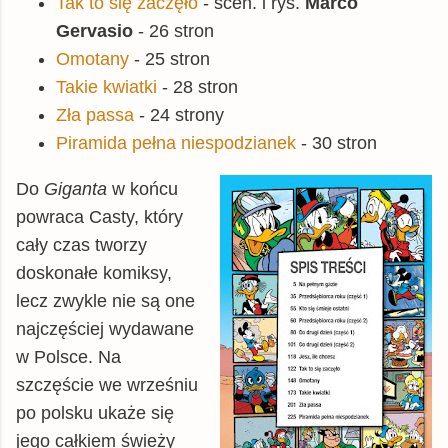
Tak to się zaczęło
- scen. i rys.
Marco
Gervasio
- 26 stron
Omotany
- 25 stron
Takie kwiatki
- 28 stron
Zła passa
- 24 strony
Piramida pełna niespodzianek
- 30 stron
Do
Giganta
w końcu
powraca Casty, który
cały czas tworzy
doskonałe komiksy,
lecz zwykle nie są one
najczęściej wydawane
w Polsce. Na
szczęście we wrześniu
po polsku ukaże się
jego całkiem świeży