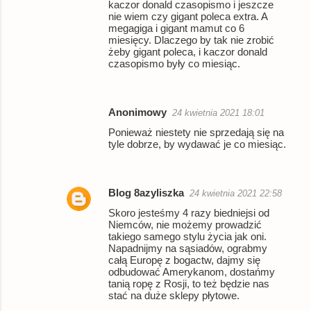
kaczor donald czasopismo i jeszcze
nie wiem czy gigant poleca extra. A
megagiga i gigant mamut co 6
miesięcy. Dlaczego by tak nie zrobić
żeby gigant poleca, i kaczor donald
czasopismo były co miesiąc.
Anonimowy
24 kwietnia 2021 18:01
Ponieważ niestety nie sprzedają się na
tyle dobrze, by wydawać je co miesiąc.
Blog 8azyliszka
24 kwietnia 2021 22:58
Skoro jesteśmy 4 razy biedniejsi od
Niemców, nie możemy prowadzić
takiego samego stylu życia jak oni.
Napadnijmy na sąsiadów, ograbmy
całą Europę z bogactw, dajmy się
odbudować Amerykanom, dostańmy
tanią ropę z Rosji, to też będzie nas
stać na duże sklepy płytowe.