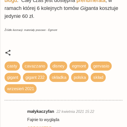
blogu
. Cały czas jest dostępna
prenumerata
, w
ramach której 6 kolejnych tomów
Giganta
kosztuje
jedynie 60 zł.
Źródło ilustracji: materiały prasowe - Egmont
casty
cavazzano
disney
egmont
gervasio
gigant
gigant 232
okładka
polska
skład
wrzesień 2021
małykaczyfan
22 kwietnia 2021 15:22
K
Fajnie to wygląda
o