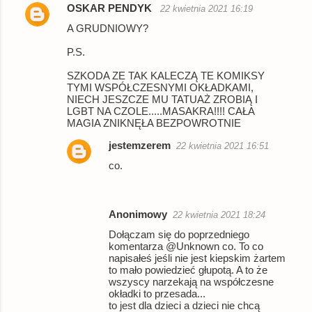
OSKAR PENDYK
22 kwietnia 2021 16:19
A GRUDNIOWY?
P.S.
SZKODA ZE TAK KALECZĄ TE KOMIKSY
TYMI WSPÓŁCZESNYMI OKŁADKAMI,
NIECH JESZCZE MU TATUAŻ ZROBIĄ I
LGBT NA CZOLE.....MASAKRA!!!! CAŁA
MAGIA ZNIKNĘŁA BEZPOWROTNIE
jestemzerem
22 kwietnia 2021 16:51
co.
Anonimowy
22 kwietnia 2021 18:24
Dołączam się do poprzedniego
komentarza @Unknown co. To co
napisałeś jeśli nie jest kiepskim żartem
to mało powiedzieć głupotą. A to że
wszyscy narzekają na współczesne
okładki to przesada...
to jest dla dzieci a dzieci nie chcą