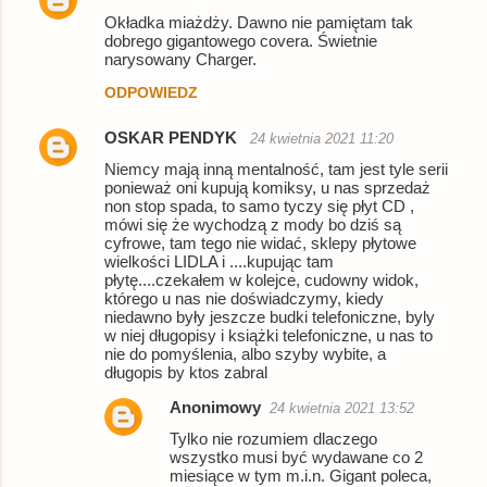
Okładka miażdży. Dawno nie pamiętam tak
dobrego gigantowego covera. Świetnie
narysowany Charger.
ODPOWIEDZ
OSKAR PENDYK
24 kwietnia 2021 11:20
Niemcy mają inną mentalność, tam jest tyle serii
ponieważ oni kupują komiksy, u nas sprzedaż
non stop spada, to samo tyczy się płyt CD ,
mówi się że wychodzą z mody bo dziś są
cyfrowe, tam tego nie widać, sklepy płytowe
wielkości LIDLA i ....kupując tam
płytę....czekałem w kolejce, cudowny widok,
którego u nas nie doświadczymy, kiedy
niedawno były jeszcze budki telefoniczne, byly
w niej długopisy i książki telefoniczne, u nas to
nie do pomyślenia, albo szyby wybite, a
długopis by ktos zabral
Anonimowy
24 kwietnia 2021 13:52
Tylko nie rozumiem dlaczego
wszystko musi być wydawane co 2
miesiące w tym m.i.n. Gigant poleca,