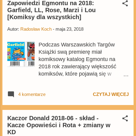
Kołodziejczaka wynika, że szybciej
Zapowiedzi Egmontu na 2018:
Garfield, LL, Rose, Marzi i Lou
lub później powinno coś
[Komiksy dla wszystkich]
disnejowskiego pojawić się. Cały
katalog znajdziecie na łamach
Autor:
Radosław Koch
-
maja 23, 2018
Egmontu . W listopadzie zostanie
wydany trzeci tom Kajko i Kokosz:
Podczas Warszawskich Targów
Nowe przygody , w przeciwieństwie
Książki swą premierę miał
do wcześniejszych albumów będzie
komiksowy katalog Egmontu na
zawierał jedną, pełnometrażową
2018 rok zawierający większość
opowieść, a za komiks będzie
komiksów, które pojawią się w
odpowiadało trio w składzie: Kur,
sprzedaży w tym roku. Choć w
Kiełbus i Bednarczyk. To nie jedyna
katalogu zabrakło zapowiedzi
planowana nowość ze świata
4 komentarze
CZYTAJ WIĘCEJ
kolejnych komiksów Disneya, lecz
dzielnych wojów, ponieważ na ten
zapowiedziano kilka nie mniej
rok Egmont planuje kilka
ciekawych nowości lub też długo
obcojęzycznych edycji komiksu
oczekiwanych reedycji komiksów
Kaczor Donald 2018-06 - skład -
Christy, w tym ukraińską wersję
Kacze Opowieści i Rota + zmiany w
humorystycznych. We wrześniu
Wielkiego turnieju , Także fani
KD
Egmont po 10 latach ponownie
najdłuższego komiksu w karierze