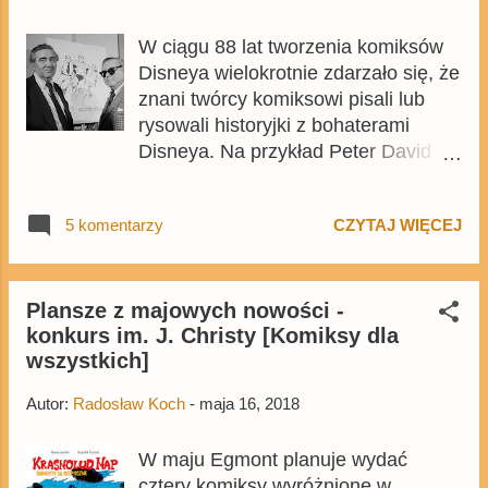
szukajcie gościa z czarnym...
W ciągu 88 lat tworzenia komiksów
Disneya wielokrotnie zdarzało się, że
znani twórcy komiksowi pisali lub
rysowali historyjki z bohaterami
Disneya. Na przykład Peter David
(scenarzysta wielu komiksów z
Hulkiem) swego czasu tworzył
5 komentarzy
CZYTAJ WIĘCEJ
komiks z Ariel, Marv Wolfman
(scenarzysta Kryzysu na
nieskończonych ziemiach) stworzył
serię DuckTales: Scrooge's Quest ,
Plansze z majowych nowości -
konkurs im. J. Christy [Komiksy dla
swego czasu historyjki z kaczkami
wszystkich]
tworzył też Walt Kelly, autor Pogo.
Jednak czy wiedzieliście o tym, że
Autor:
Radosław Koch
-
maja 16, 2018
Jerry Siegel, twórca postaci
Supermana, pisał WŁOSKIE
W maju Egmont planuje wydać
komiksy Disneya? Po lewej - Siegel,
cztery komiksy wyróżnione w