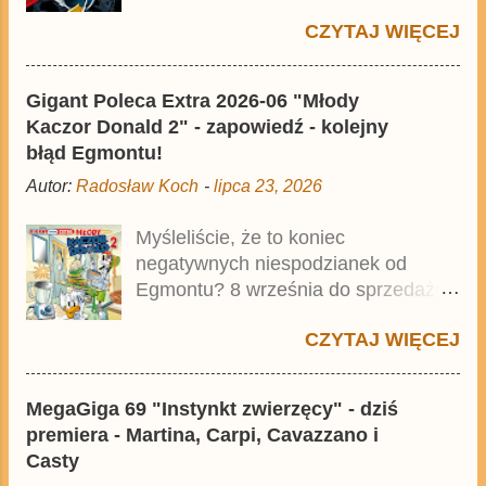
Premium pod tytułem Superkwęk 2 .
CZYTAJ WIĘCEJ
Jest to kolejny 624-stronicowy tom z
najstarszymi historiami o kaczym
mścicielu. Cena okładkowa wydania
Gigant Poleca Extra 2026-06 "Młody
wynosi 49,99 zł i zamówicie go także
Kaczor Donald 2" - zapowiedź - kolejny
z rabatem na Egmont.pl . Za
błąd Egmontu!
przekład odpowiadał Jacek
Autor:
Radosław Koch
-
lipca 23, 2026
Drewnowski. Publikacja jest
przedrukiem drugiego tomu
Myśleliście, że to koniec
niemieckiego Lustiges Taschenbuch
negatywnych niespodzianek od
Phantomias Collection , który trafił do
Egmontu? 8 września do sprzedaży
sprzedaży pod koniec 2025 roku.
trafi Gigant Poleca Extra - Młody
CZYTAJ WIĘCEJ
Kaczor Donald 2 . Jednak wbrew
temu, na co wskazuje nazwa tomu,
nie będzie to przedruk drugiego
MegaGiga 69 "Instynkt zwierzęcy" - dziś
wydania o przygodach młodego
premiera - Martina, Carpi, Cavazzano i
Kaczora Donalda i jego przyjaciół,
Casty
lecz prawdopodobnie znajdą się tam