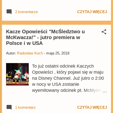
urodzinowego Sknerusa, które
urządził dla niego Hyzio. Gościnnie:
2 komentarze
CZYTAJ WIĘCEJ
wiele postaci zarówno z klasycznego
serialu jak i z nowej serii. Czy był to
dobry odcinek, by poznać
odpowiedzi zapraszam do
Kacze Opowieści "McŚledztwo u
McKwacza!" - jutro premiera w
przeczytania recenzji McŚledztwa u
Polsce i w USA
McKwacza , nie zawierającej
spoilerów dotyczących zakończenia
Autor:
Radosław Koch
-
maja 25, 2018
odcinka . Kolejny odcinek serialu
zostanie wyemitowany w USA 16
To już ostatni odcinek Kaczych
czerwca. Niestety nadal nie wiadomo
Opowieści , który pojawi się w maju
kiedy kolejne odcinki Kaczych
na Disney Channel. Już jutro o 2:00
Opowieści pojawią się w Polsce.
w nocy w USA zostanie
McŚledztwo u McKwacza!
wyemitowany odcinek pt. McMystery
at McDuck McManor! (w polskiej wer
sji McŚledztwo u McKwacza ).
1 komentarz
CZYTAJ WIĘCEJ
Natomiast 7 godzin później, czyli o