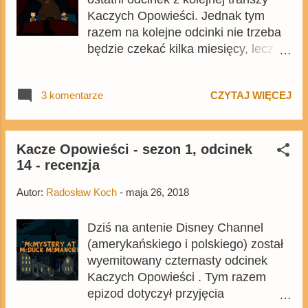
Kaczych Opowieści. Jednak tym
razem na kolejne odcinki nie trzeba
będzie czekać kilka miesięcy, lecz
zaledwie 3 tygodnie. Niestety
dotyczy to jedynie USA, ponieważ na
3 komentarze
CZYTAJ WIĘCEJ
czerwiec polski Disney Channel nie
planuje emisji nowych odcinków. W
czerwcu na amerykańskim Disney
Channel zostaną wyemitowane 3
Kacze Opowieści - sezon 1, odcinek
14 - recenzja
nowe odcinki. Premiery ich są
zaplanowane na 16, 23 i 30 czerwca
Autor:
Radosław Koch
-
maja 26, 2018
na godzinę 9:30, czyli 15:30
polskiego czasu. Oto opisy
Dziś na antenie Disney Channel
poszczególnych odcinków.
(amerykańskiego i polskiego) został
wyemitowany czternasty odcinek
Kaczych Opowieści . Tym razem
epizod dotyczył przyjęcia