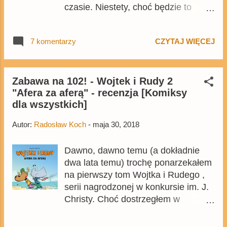
czasie. Niestety, choć będzie to
okrągły numer serii, to lepiej za
rocznicowy tom uznać zaplanowaną
7 komentarzy
CZYTAJ WIĘCEJ
na 8 czerwca Dynastię . - Okładka -
rys. Giorgio Cavazzano - Zio
Paperone e la rapina dell'altro secolo
- scen. Rodolfo Cimino, rys. Giorgio
Zabawa na 102! - Wojtek i Rudy 2
"Afera za aferą" - recenzja [Komiksy
Cavazzano - 19 stron - Once Upon A
dla wszystkich]
Time...Urgh! - rys. Massimo Fecchi -
48 stron - był już w GP 73 jako
Autor:
Radosław Koch
-
maja 30, 2018
Dawno temu w Kur - Zio Paperone e
la distorsione temporale - 30 stron -
Dawno, dawno temu (a dokładnie
Topolino e il pollo alla Marengo - 31
dwa lata temu) trochę ponarzekałem
stron - o wehikule czasu Zapoteka -
na pierwszy tom Wojtka i Rudego ,
Zio Paperone e la rapina postdatata
serii nagrodzonej w konkursie im. J.
- scen. Rodolfo Cimino - 32 strony -
Christy. Choć dostrzegłem w
Paperino e il tesoro dal passato...
komiksie Piotra Hołoda potencjał, to
presente - 35 stron - Zio Paperone e
jednak był to album pełen
la scatola del tempo - 30 stron - In