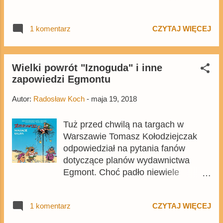
Szkocji (nie licząc retrospekcji), a
oprócz głównych bohaterów pojawiły
1 komentarz
CZYTAJ WIĘCEJ
się w nim kucyki (grane w oryginale
przez aktorki z My Little Pony:
Przyjaźń to magia ). Zapraszam do
przeczytania recenzji najnowszego
Wielki powrót "Iznoguda" i inne
zapowiedzi Egmontu
odcinka serialu - Brakujących ogniw
z Moorshire . Natomiast za tydzień,
Autor:
Radosław Koch
-
maja 19, 2018
26 maja, zostanie wyemitowany
kolejny odcinek serialu, w którym
Tuż przed chwilą na targach w
pojawi się pewien dawno
Warszawie Tomasz Kołodziejczak
niewidziany lokaj. Brakujące ogniwa
odpowiedział na pytania fanów
z Moorshire!
dotyczące planów wydawnictwa
Egmont. Choć padło niewiele
konkretów, nie oznacza to, że nie
pojawiły się rewelacyjne wieści dla
1 komentarz
CZYTAJ WIĘCEJ
fanów komiksów humorystycznych.
Najważniejszą informacją jest