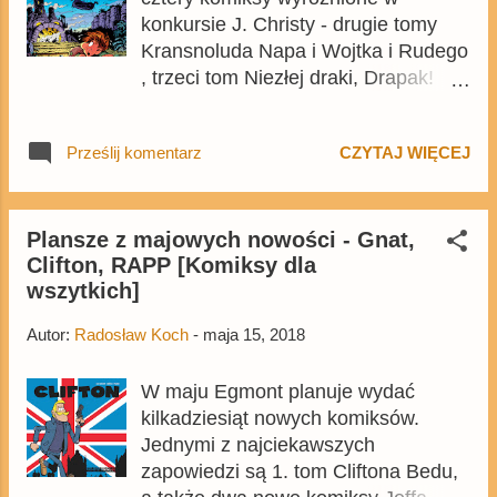
po prawej - Shuster
konkursie J. Christy - drugie tomy
Kransnoluda Napa i Wojtka i Rudego
, trzeci tom Niezłej draki, Drapak!
oraz pierwszy tom Rufusa . Oto
przykładowe strony z
Prześlij komentarz
CZYTAJ WIĘCEJ
zapowiedzianych komiksów.
Wszystkie wymienione komiksy trafią
do sprzedaży 17 maja. Przy okazji
przypominamy, że wielu twórców
Plansze z majowych nowości - Gnat,
Clifton, RAPP [Komiksy dla
komiksów nagrodzonych w
wszytkich]
konkursie im. Christy będzie gośćmi
tegorocznego Pyrkonu oraz
Autor:
Radosław Koch
-
maja 15, 2018
Komiksowej Warszawy .
W maju Egmont planuje wydać
kilkadziesiąt nowych komiksów.
Jednymi z najciekawszych
zapowiedzi są 1. tom Cliftona Bedu,