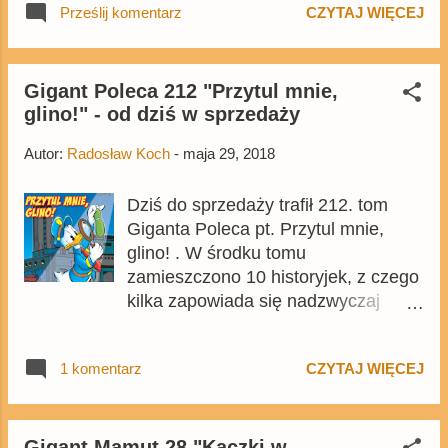
Prześlij komentarz
CZYTAJ WIĘCEJ
różnorakich wad. Po dwóch latach
viaggio nel tempo - 29 stron - z cyklu
do sprzedaży trafił drugi tom serii i
Goofy pisze książkę - Paperinik e la
już na pierwszy rzut oka mogę
corsa contro il tempo - 33 strony - był
powiedzieć, że jest dużo lepiej i
Gigant Poleca 212 "Przytul mnie,
już w MGG 4 jako Wyścig z czasem
glino!" - od dziś w sprzedaży
chyba za bardzo nie będę narzekał.
- Questione ...
Autor:
Radosław Koch
-
maja 29, 2018
Dziś do sprzedaży trafił 212. tom
Giganta Poleca pt. Przytul mnie,
glino! . W środku tomu
zamieszczono 10 historyjek, z czego
kilka zapowiada się nadzwyczaj
interesująco. Oto pełny skład
wydanego dziś tomu: - Okładka - Los
1 komentarz
CZYTAJ WIĘCEJ
w twoich rękach - 40 stron - Fabryka
snów - scen. i rys. Paolo Mottura -
47 stron - Mydło wszystko umyje - 1
strona - Walki robotów - 22 strony -
Gigant Mamut 28 "Kaczki w