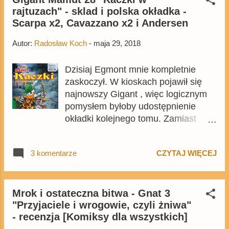
rajtuzach" - sklad i polska okładka -
W krainie kreciurów - 30 stron -
Scarpa x2, Cavazzano x2 i Andersen
Sposób na bezsenność - 20 stron -
Ciężkie pieniądze - 30 stron -
Autor:
Radosław Koch
-
maja 29, 2018
reinterpretacja komiksu Barksa -
Hotel "Koniczynka" - 25 stron -
Dzisiaj Egmont mnie kompletnie
Samozachwyt - 1 strona - Rolnicy i
zaskoczył. W kioskach pojawił się
złodzieje - 34 strony Jak dla mnie w
najnowszy Gigant , więc logicznym
szczególności trzy historyjki
pomysłem byłoby udostępnienie
zapowiadają się nadzwyczaj
okładki kolejnego tomu. Zamiast
ciekawie: - pierwszy komiks w tomie
tego udostępniono okładki
(Bosco, Gervasio i Intiniego), który
wrześniowego Mamuta i
jest prostym komiksem
3 komentarze
CZYTAJ WIĘCEJ
listopadowego MegaGiga . Są
paragrafowym (czy też which-way
zaskoczenia. Zapowiedzi zaczniemy
story) z 6 różnymi zakończeniami,
oczywiście od wcześniejszego tomu.
gościnnie Superkwęk i Doubleduck! -
5 września do sprzedaży trafi Gigant
Mrok i ostateczna bitwa - Gnat 3
historyjka Mottury, czyli długi komiks
"Przyjaciele i wrogowie, czyli żniwa"
Mamut ze średniowiecznymi
z Mikim i Goofym od autora
- recenzja [Komiksy dla wszystkich]
komiksami o łucznikach pt. Kaczki w
disnejowskiego Moby Dicka , na
rajtuzach . - La leggenda di Paperin