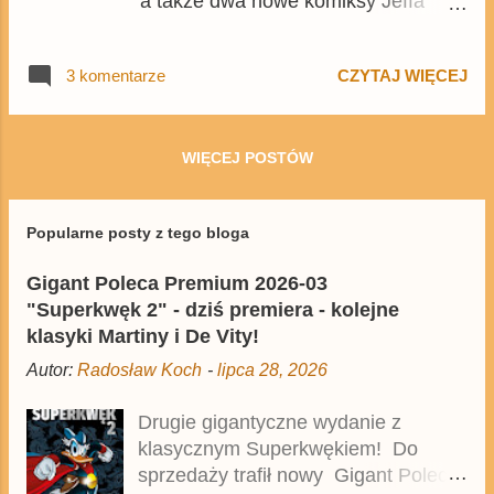
a także dwa nowe komiksy Jeffa
Smitha - przeznaczony do
wszystkich 3. tom Gnata , a także
3 komentarze
CZYTAJ WIĘCEJ
targetowany do ciut starszego
czytelnika RAPP . Oto przykładowe
plansze z tych tomów: Wszystkie
wymienione komiksy trafią do
WIĘCEJ POSTÓW
sprzedaży 17 maja. Przy okazji
przypominamy, że zarówno Bedu jak
Popularne posty z tego bloga
i Jeff Smith są gośćmi tegorocznego
Pyrkonu oraz Komiksowej Warszawy
Gigant Poleca Premium 2026-03
.
"Superkwęk 2" - dziś premiera - kolejne
klasyki Martiny i De Vity!
Autor:
Radosław Koch
-
lipca 28, 2026
Drugie gigantyczne wydanie z
klasycznym Superkwękiem! Do
sprzedaży trafił nowy Gigant Poleca