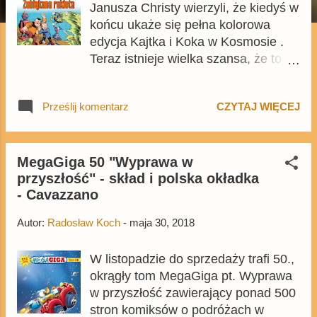
Janusza Christy wierzyli, że kiedyś w
końcu ukaże się pełna kolorowa
edycja Kajtka i Koka w Kosmosie .
Teraz istnieje wielka szansa, że to
marzenie się spełni, bo właśnie do
sprzedaży trafił pierwszy tom pełnej
Prześlij komentarz
CZYTAJ WIĘCEJ
kolorowej edycji tego komiksu.
Jednak trzeba postawić pytanie - czy
w ostatecznym rozrachunku Egmont
stanął na wysokości wydania, czy
MegaGiga 50 "Wyprawa w
przyszłość" - skład i polska okładka
może komiks jest bublem jak
- Cavazzano
niektóre ostatnie tytuły
wydawnictwa? Odpowiedź nie jest
Autor:
Radosław Koch
-
maja 30, 2018
jednak za prosta.
W listopadzie do sprzedaży trafi 50.,
okrągły tom MegaGiga pt. Wyprawa
w przyszłość zawierający ponad 500
stron komiksów o podróżach w