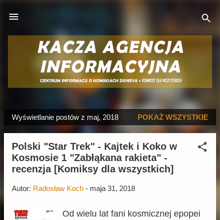
Przejdź do głównej zawartości
Wyświetlanie postów z maj, 2018
POKAŻ WSZYSTKIE
P
o
Polski "Star Trek" - Kajtek i Koko w
s
Kosmosie 1 "Zabłąkana rakieta" -
t
recenzja [Komiksy dla wszystkich]
y
Autor:
Radosław Koch
-
maja 31, 2018
Od wielu lat fani kosmicznej epopei