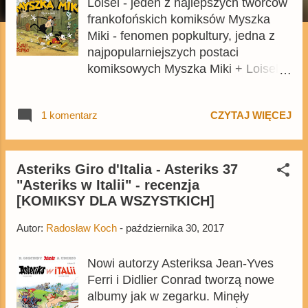
Loisel - jeden z najlepszych twórców
frankofońskich komiksów Myszka
Miki - fenomen popkultury, jedna z
najpopularniejszych postaci
komiksowych Myszka Miki + Loisel =
Kawa Zombo, czyli sukces...
umiarkowany . Z jakich powodów?
1 komentarz
CZYTAJ WIĘCEJ
Postaram się wyjaśnić to w
szczegółowej recenzji komiksu, który
przenosi czytelnika do lat 30. XX
wieku.
Asteriks Giro d'Italia - Asteriks 37
"Asteriks w Italii" - recenzja
[KOMIKSY DLA WSZYSTKICH]
Autor:
Radosław Koch
-
października 30, 2017
Nowi autorzy Asteriksa Jean-Yves
Ferri i Didlier Conrad tworzą nowe
albumy jak w zegarku. Minęły