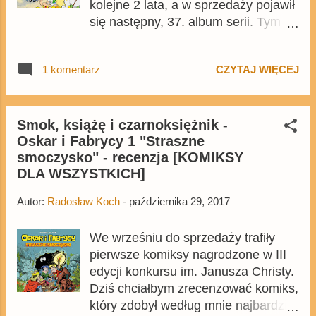
kolejne 2 lata, a w sprzedaży pojawił
się następny, 37. album serii. Tym
razem Asteriks i Obeliks będą
uczestniczyć w wyścigu przez Italię.
1 komentarz
CZYTAJ WIĘCEJ
Czy jest to dobry komiks?
Zapraszam do przeczytania recenzji.
Smok, książę i czarnoksiężnik -
Oskar i Fabrycy 1 "Straszne
smoczysko" - recenzja [KOMIKSY
DLA WSZYSTKICH]
Autor:
Radosław Koch
-
października 29, 2017
We wrześniu do sprzedaży trafiły
pierwsze komiksy nagrodzone w III
edycji konkursu im. Janusza Christy.
Dziś chciałbym zrecenzować komiks,
który zdobył według mnie najbardziej