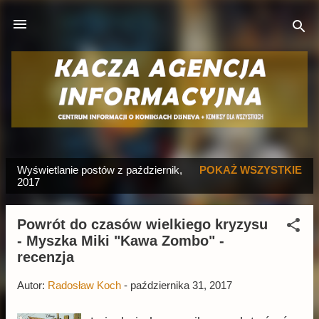
Przejdź do głównej zawartości
Wyświetlanie postów z październik,
POKAŻ WSZYSTKIE
P
2017
o
s
Powrót do czasów wielkiego kryzysu
t
- Myszka Miki "Kawa Zombo" -
y
recenzja
Autor:
Radosław Koch
-
października 31, 2017