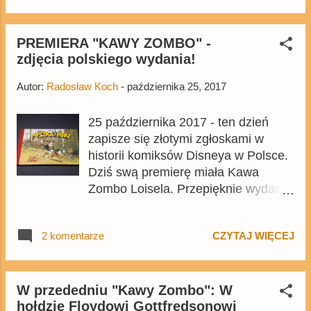
po francuskiej premierze, jest to
także trzeci tom serii narysowany
przez następców Goscinny'ego i
PREMIERA "KAWY ZOMBO" -
zdjęcia polskiego wydania!
Uderzo - Ferriego i Conrada. Tom
kosztuje standardowe 19,99 zł i jest
Autor:
Radosław Koch
-
października 25, 2017
wydany w formacie A4. Dzięki
uprzejmości wydawnictwa Egmont
25 października 2017 - ten dzień
Polska możemy zaprezentować
zapisze się złotymi zgłoskami w
przykładowe strony z polskiego
historii komiksów Disneya w Polsce.
wydania. W najbliższym czasie na
Dziś swą premierę miała Kawa
blogu pojawi się recenzja albumu.
Zombo Loisela. Przepięknie wydany
źródło ilustracji: materiały prasowe -
komiks stworzony w hołdzie
Egmont Polska.
Floydowi Gottfresdona. Jak tom
2 komentarze
CZYTAJ WIĘCEJ
wygląda w rzeczywistości? By się
przekonać, zapraszam do zerknięcia
do galerii zdjęć. Po raz pierwszy
możemy powiedzieć, że wydano
W przededniu "Kawy Zombo": W
hołdzie Floydowi Gottfredsonowi
komiks Disneya w pełni