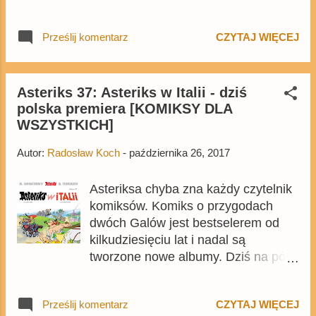
zaszczytne wyróżnienie -
wyróżnienie za komiks "W duchu
Prześlij komentarz
CZYTAJ WIĘCEJ
Janusza Christy". Czas na opowieść
o dwóch chłopcach, którzy przenieśli
się w średniowieczne czasy - Oskar i
Fabrycy Mieczysława Fijała.
Asteriks 37: Asteriks w Italii - dziś
polska premiera [KOMIKSY DLA
WSZYSTKICH]
Autor:
Radosław Koch
-
października 26, 2017
Asteriksa chyba zna każdy czytelnik
komiksów. Komiks o przygodach
dwóch Galów jest bestselerem od
kilkudziesięciu lat i nadal są
tworzone nowe albumy. Dziś na półki
polskich księgarń trafił 37. album
bestsellerowej serii. Asteriks w Italii
Prześlij komentarz
CZYTAJ WIĘCEJ
pojawił się w Polsce równo tydzień