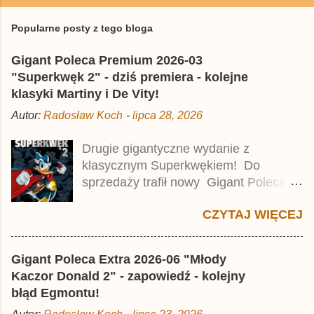
Popularne posty z tego bloga
Gigant Poleca Premium 2026-03
"Superkwęk 2" - dziś premiera - kolejne
klasyki Martiny i De Vity!
Autor:
Radosław Koch
-
lipca 28, 2026
Drugie gigantyczne wydanie z
klasycznym Superkwękiem! Do
sprzedaży trafił nowy Gigant Poleca
Premium pod tytułem Superkwęk 2 .
CZYTAJ WIĘCEJ
Jest to kolejny 624-stronicowy tom z
najstarszymi historiami o kaczym
mścicielu. Cena okładkowa wydania
Gigant Poleca Extra 2026-06 "Młody
wynosi 49,99 zł i zamówicie go także z
Kaczor Donald 2" - zapowiedź - kolejny
rabatem na Egmont.pl . Za przekład
błąd Egmontu!
odpowiadał Jacek Drewnowski.