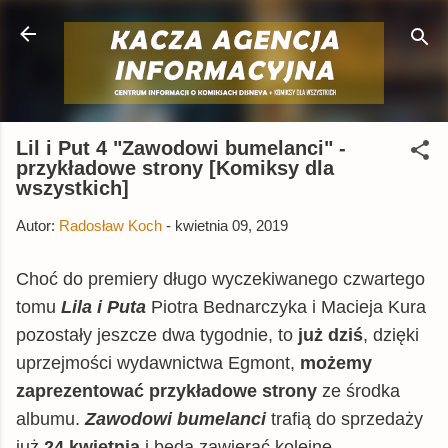
Przejdź do głównej zawartości
Lil i Put 4 "Zawodowi bumelanci" -
przykładowe strony [Komiksy dla
wszystkich]
Autor:
Radosław Koch
-
kwietnia 09, 2019
Choć do premiery długo wyczekiwanego czwartego
tomu
Lila i Puta
Piotra Bednarczyka i Macieja Kura
pozostały jeszcze dwa tygodnie, to
już dziś
, dzięki
uprzejmości wydawnictwa Egmont,
możemy
zaprezentować przykładowe strony
ze środka
albumu.
Zawodowi bumelanci
trafią do sprzedaży
już
24 kwietnia
i będą zawierać kolejne