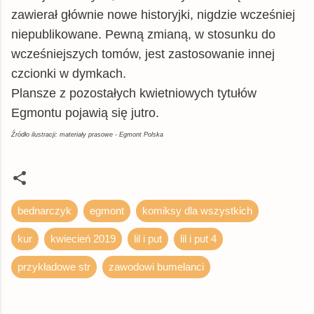
zawierał głównie nowe historyjki, nigdzie wcześniej
niepublikowane. Pewną zmianą, w stosunku do
wcześniejszych tomów, jest zastosowanie innej
czcionki w dymkach.
Plansze z pozostałych kwietniowych tytułów
Egmontu pojawią się jutro.
Źródło ilustracji: materiały prasowe - Egmont Polska
bednarczyk
egmont
komiksy dla wszystkich
kur
kwiecień 2019
lil i put
lil i put 4
przykładowe str
zawodowi bumelanci
K