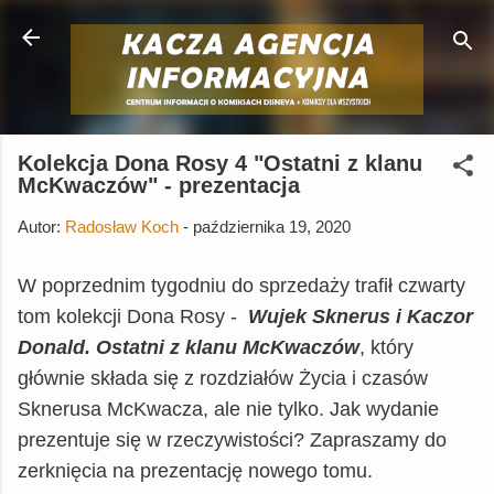
Przejdź do głównej zawartości
Kolekcja Dona Rosy 4 "Ostatni z klanu
McKwaczów" - prezentacja
Autor:
Radosław Koch
-
października 19, 2020
W poprzednim tygodniu do sprzedaży trafił czwarty
tom kolekcji Dona Rosy -
Wujek Sknerus i
Kaczor
Donald
. Ostatni z klanu McKwaczów
, który
głównie składa się z rozdziałów Życia i czasów
Sknerusa McKwacza, ale nie tylko. Jak wydanie
prezentuje się w rzeczywistości? Zapraszamy do
zerknięcia na prezentację nowego tomu.