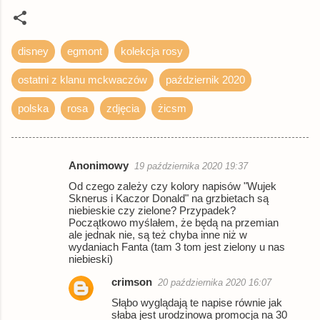
disney
egmont
kolekcja rosy
ostatni z klanu mckwaczów
październik 2020
polska
rosa
zdjęcia
żicsm
Anonimowy
19 października 2020 19:37
K
Od czego zależy czy kolory napisów "Wujek
o
Sknerus i Kaczor Donald" na grzbietach są
niebieskie czy zielone? Przypadek?
m
Początkowo myślałem, że będą na przemian
e
ale jednak nie, są też chyba inne niż w
wydaniach Fanta (tam 3 tom jest zielony u nas
n
niebieski)
t
crimson
20 października 2020 16:07
a
Słąbo wyglądają te napise równie jak
r
słaba jest urodzinowa promocja na 30