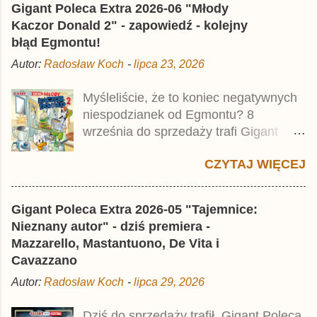
Gigant Poleca Extra 2026-06 "Młody
wynosi 49,99 zł i zamówicie go także z
Kaczor Donald 2" - zapowiedź - kolejny
rabatem na Egmont.pl . Za przekład
błąd Egmontu!
odpowiadał Jacek Drewnowski.
Autor:
Radosław Koch
-
lipca 23, 2026
Publikacja jest przedrukiem drugiego
tomu niemieckiego Lustiges
Myśleliście, że to koniec negatywnych
Taschenbuch Phantomias Collection ,
niespodzianek od Egmontu? 8
który trafił do sprzedaży pod koniec
września do sprzedaży trafi Gigant
2025 roku.
Poleca Extra - Młody Kaczor Donald 2 .
CZYTAJ WIĘCEJ
Jednak wbrew temu, na co wskazuje
nazwa tomu, nie będzie to przedruk
drugiego wydania o przygodach
Gigant Poleca Extra 2026-05 "Tajemnice:
młodego Kaczora Donalda i jego
Nieznany autor" - dziś premiera -
przyjaciół, lecz prawdopodobnie znajdą
Mazzarello, Mastantuono, De Vita i
się tam opowieści z wydań 9-10 .
Cavazzano
Publikacja będzie liczyła ok. 360 stron i
Autor:
Radosław Koch
-
lipca 29, 2026
kosztowała 37,99 zł. W środku znajdą
się historie z tomów 20. i 21. Lustiges
Dziś do sprzedaży trafił Gigant Poleca