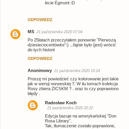
lecie Egmont :D
z
e
ODPOWIEDZ
MS
21 października 2020 07:04
Po 25latach przeczytałem ponownie "Pierwszą
dziesieciocentówke":) ...fajnie było (jest) wrócić
do tych historii
ODPOWIEDZ
Anonimowy
21 października 2020 19:24
Proszę mi powiedzieć czy kolorowanie jest takie
jak w wersji norweskiej ?. W ilu tomach kolekcja
Rosy zbiera ZICSKM ? . oraz to czy poprawiono
błędy .
Radosław Koch
21 października 2020 20:22
Edycja bazuje na amerykańskiej "Don
Rosa Library".
Tak, tłumaczenie zostało poprawione,