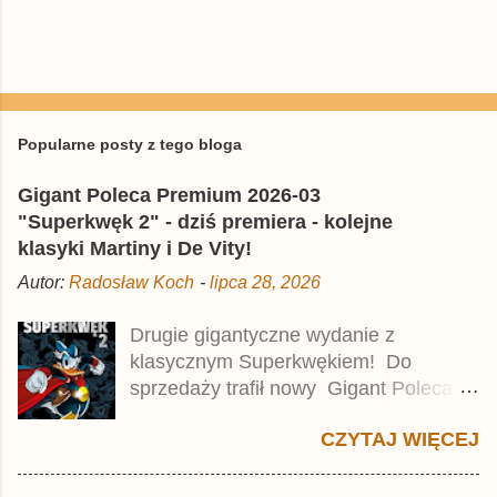
P
r
z
e
Popularne posty z tego bloga
ś
l
Gigant Poleca Premium 2026-03
i
j
"Superkwęk 2" - dziś premiera - kolejne
k
klasyki Martiny i De Vity!
o
m
Autor:
Radosław Koch
-
lipca 28, 2026
e
n
t
Drugie gigantyczne wydanie z
a
klasycznym Superkwękiem! Do
r
z
sprzedaży trafił nowy Gigant Poleca
Premium pod tytułem Superkwęk 2 .
CZYTAJ WIĘCEJ
Jest to kolejny 624-stronicowy tom z
najstarszymi historiami o kaczym
mścicielu. Cena okładkowa wydania