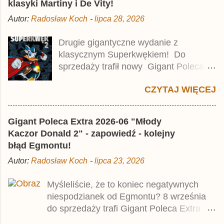
klasyki Martiny i De Vity!
o
m
Autor:
Radosław Koch
-
lipca 28, 2026
e
n
t
Drugie gigantyczne wydanie z
a
klasycznym Superkwękiem! Do
r
z
sprzedaży trafił nowy Gigant Poleca
Premium pod tytułem Superkwęk 2 .
CZYTAJ WIĘCEJ
Jest to kolejny 624-stronicowy tom z
najstarszymi historiami o kaczym
mścicielu. Cena okładkowa wydania
Gigant Poleca Extra 2026-06 "Młody
wynosi 49,99 zł i zamówicie go także z
Kaczor Donald 2" - zapowiedź - kolejny
rabatem na Egmont.pl . Za przekład
błąd Egmontu!
odpowiadał Jacek Drewnowski.
Autor:
Radosław Koch
-
lipca 23, 2026
Publikacja jest przedrukiem drugiego
tomu niemieckiego Lustiges
Myśleliście, że to koniec negatywnych
Taschenbuch Phantomias Collection ,
niespodzianek od Egmontu? 8 września
który trafił do sprzedaży pod koniec
do sprzedaży trafi Gigant Poleca Extra -
2025 roku.
Młody Kaczor Donald 2 . Jednak wbrew