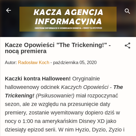
Przejdź do głównej zawartości
Kacze Opowieści "The Trickening!" -
nocą premiera
Autor:
Radosław Koch
-
października 05, 2020
Kaczki kontra Halloween!
Oryginalnie
halloweenowy odcinek
Kaczych Opowieści
-
The
Trickening!
(Psikusowanie!)
miał rozpoczynać
sezon, ale ze względu na przesunięcie daty
premiery, zostanie wyemitowany dopiero dziś w
nocy o 1:00 na amerykańskim Disney XD jako
dziesiąty epizod serii. W nim Hyzio, Dyzio, Zyzio i