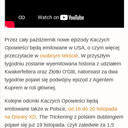
Przez cały październik nowe epizody
Kaczych
Opowieści
będą emitowane w USA, o czym więcej
przeczytacie w
osobnym tekście
. W przyszłym
tygodniu zostanie wyemitowana historia z udziałem
Kwakerfellera oraz Złotki O'Glit, natomiast za dwa
tygodnie pojawi się podwójny epizod z Agentem
Kuprem w roli głównej.
Kolejne odcinki
Kaczych Opowieści
będą
emitowane także w Polsce,
od 16 do 20 listopada
na Disney XD
.
The Trickening
z polskim dubbingiem
pojawi się już 19 listopada, czyli zaledwie za 1,5