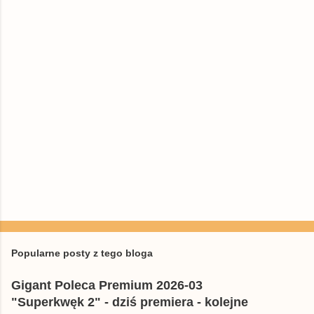
n
t
a
r
z
e
P
r
z
e
Popularne posty z tego bloga
ś
l
Gigant Poleca Premium 2026-03
i
j
"Superkwęk 2" - dziś premiera - kolejne
k