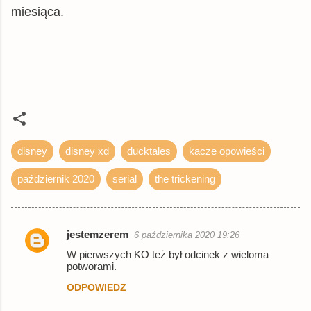
miesiąca.
disney
disney xd
ducktales
kacze opowieści
październik 2020
serial
the trickening
jestemzerem
6 października 2020 19:26
K
W pierwszych KO też był odcinek z wieloma
o
potworami.
m
ODPOWIEDZ
e