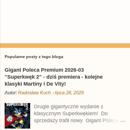
P
r
z
e
Popularne posty z tego bloga
ś
l
Gigant Poleca Premium 2026-03
i
j
"Superkwęk 2" - dziś premiera - kolejne
k
klasyki Martiny i De Vity!
o
m
Autor:
Radosław Koch
-
lipca 28, 2026
e
n
t
Drugie gigantyczne wydanie z
a
klasycznym Superkwękiem! Do
r
z
sprzedaży trafił nowy Gigant Poleca
Premium pod tytułem Superkwęk 2 .