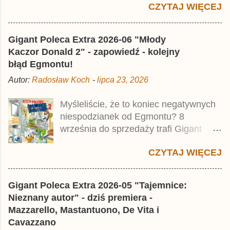
CZYTAJ WIĘCEJ
Jest to kolejny 624-stronicowy tom z
najstarszymi historiami o kaczym
mścicielu. Cena okładkowa wydania
Gigant Poleca Extra 2026-06 "Młody
wynosi 49,99 zł i zamówicie go także z
Kaczor Donald 2" - zapowiedź - kolejny
rabatem na Egmont.pl . Za przekład
błąd Egmontu!
odpowiadał Jacek Drewnowski.
Autor:
Radosław Koch
-
lipca 23, 2026
Publikacja jest przedrukiem drugiego
tomu niemieckiego Lustiges
Myśleliście, że to koniec negatywnych
Taschenbuch Phantomias Collection ,
niespodzianek od Egmontu? 8
który trafił do sprzedaży pod koniec
września do sprzedaży trafi Gigant
2025 roku.
Poleca Extra - Młody Kaczor Donald 2 .
CZYTAJ WIĘCEJ
Jednak wbrew temu, na co wskazuje
nazwa tomu, nie będzie to przedruk
drugiego wydania o przygodach
Gigant Poleca Extra 2026-05 "Tajemnice:
młodego Kaczora Donalda i jego
Nieznany autor" - dziś premiera -
przyjaciół, lecz prawdopodobnie znajdą
Mazzarello, Mastantuono, De Vita i
się tam opowieści z wydań 9-10 .
Cavazzano
Publikacja będzie liczyła ok. 360 stron i