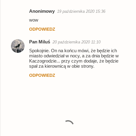
Anonimowy
19 października 2020 15:36
K
wow
o
ODPOWIEDZ
m
e
Pan Miluś
20 października 2020 11:10
n
Spokojnie. On na końcu mówi, że będzie ich
miasto odwiedział w nocy, a za dnia będzie w
t
Kaczogrodzie... przy czym dodaje, że będzie
a
spał za kierownicą w obie strony.
r
ODPOWIEDZ
z
e