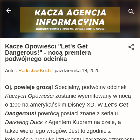
Przejdź do głównej zawartości
Kacze Opowieści "Let's Get
Dangerous!" - nocą premiera
podwójnego odcinka
Autor:
Radosław Koch
-
października 19, 2020
Oj, powieje grozą!
Specjalny, podwójny odcinek
Kaczych Opowieści
zostanie wyemitowany w nocą
o 1:00 na amerykańskim Disney XD. W
Let's Get
Dangerous!
powrócą postaci znane z serialu
Darkwing Duck
z Agentem Kuprem na czele, a
także wielu jego wrogów. Jest to zgodnie z
kolejnością produkcji trzynasty i zarazem czternasty