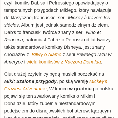
czyli komiks Dab'sa i Petrossiego opowiadający o
temporalnych przygodach Mikiego, który nawiązuje
do klasycznej francuskiej serii
Mickey à travers les
siècles
. Album jest jednak samodzielnym dziełem.
Dab's to francuski twórca znany z serii
Nino et
Rébecca
, natomiast
Fabrizio Petrossi od lat tworzy
także standardowe komiksy Disneya, jest znany
chociażby z
Bitwy o Alamo
z serii
Pewnego razu w
Ameryce
i
wielu komiksów z
Kaczora Donalda
.
Ciut
dłużej czytelnicy będą musieli poczekać na
Miki: Szalone przygody
, polską wersję
Mickey's
Craziest Adventures
, W końcu
w grudniu
po polsku
pojawi się ten zwariowany komiks o Mikim i
Donaldzie, który zupełnie niestandardowym
podejściem do disnejowskich bohaterów, łączącym