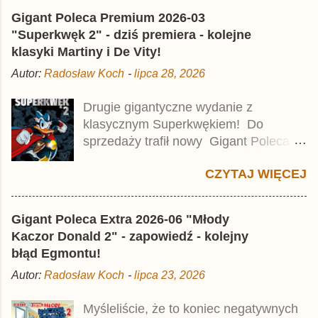
Gigant Poleca Premium 2026-03
"Superkwęk 2" - dziś premiera - kolejne
klasyki Martiny i De Vity!
Autor:
Radosław Koch
-
lipca 28, 2026
Drugie gigantyczne wydanie z
klasycznym Superkwękiem! Do
sprzedaży trafił nowy Gigant Poleca
Premium pod tytułem Superkwęk 2 .
CZYTAJ WIĘCEJ
Jest to kolejny 624-stronicowy tom z
najstarszymi historiami o kaczym
mścicielu. Cena okładkowa wydania
Gigant Poleca Extra 2026-06 "Młody
wynosi 49,99 zł i zamówicie go także z
Kaczor Donald 2" - zapowiedź - kolejny
rabatem na Egmont.pl . Za przekład
błąd Egmontu!
odpowiadał Jacek Drewnowski.
Autor:
Radosław Koch
-
lipca 23, 2026
Publikacja jest przedrukiem drugiego
tomu niemieckiego Lustiges
Myśleliście, że to koniec negatywnych
Taschenbuch Phantomias Collection ,