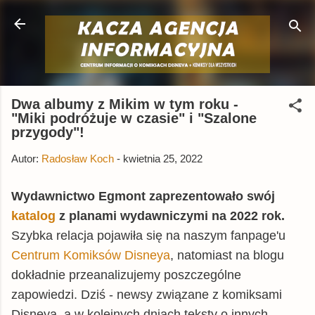
Przejdź do głównej zawartości
Dwa albumy z Mikim w tym roku -
"Miki podróżuje w czasie" i "Szalone
przygody"!
Autor:
Radosław Koch
-
kwietnia 25, 2022
Wydawnictwo Egmont zaprezentowało swój
katalog
z planami wydawniczymi na 2022 rok.
Szybka relacja pojawiła się na naszym fanpage'u
Centrum Komiksów Disneya
, natomiast na blogu
dokładnie przeanalizujemy poszczególne
zapowiedzi. Dziś - newsy związane z komiksami
Disneya, a w kolejnych dniach teksty o innych