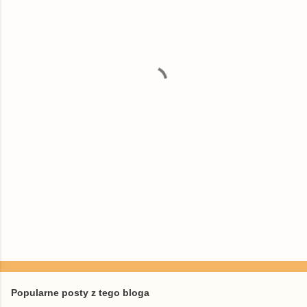
e
n
t
a
r
z
e
Popularne posty z tego bloga