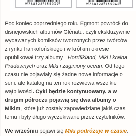
Pod koniec poprzedniego roku Egmont powrócił do
disnejowskich albumów Glénatu, czyli ekskluzywnie
wydawanych komiksów tworzonych przez twórców
z rynku frankofońskiego i w krótkim okresie
opublikował trzy albumy -
Horrifikland, Miki i kraina
Pradawnych
oraz
Miki i zaginiony ocean
. Od tego
czasu nie pojawiały się żadne nowe informacje o
serii, ale katalog na ten rok rozwiewa wszelkie
wątpliwości
. Cykl będzie kontynuowany, a w
drugim półroczu pojawią się dwa albumy o
Mikim
, które już zostały zapowiedziane jakiś czas
temu i były długo wyczekiwane przez czytelników.
We wrześniu
pojawi się
Miki podróżuje w czasie
,