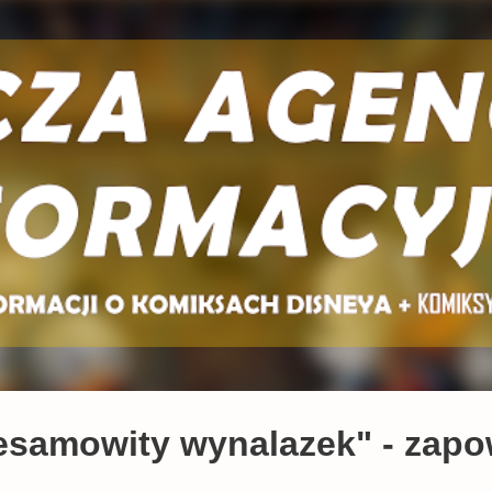
Przejdź do głównej zawartości
esamowity wynalazek" - zapow