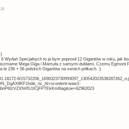
:26
:)
st 6 Wydań Specjalnych to ja bym poprosił 12 Gigantów w roku, jak b
te koszmarne Mega Giga i Mamuta z samymi dublami. Czemu Egmont P
te 236 + 56 polskich Gigantów na swoich półkach. :)
/v/t31.18172-8/15732206_1690323730993097_130542023538287262_o
N_DgAX8KF1hd&_nc_ht=scontent-waw1-
bnP6tzVZXNrfG1tCjFPTEkKmBag&oe=62962023