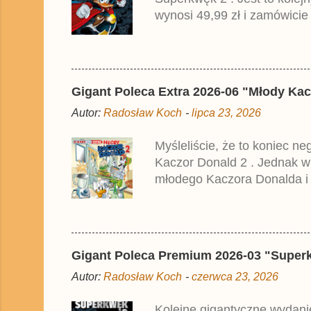
t
a
wynosi 49,99 zł i zamówicie
r
przedrukiem drugiego tomu n
z
2025 roku.
Gigant Poleca Extra 2026-06 "Młody Kac
Autor:
Radosław Koch
-
lipca 23, 2026
Myśleliście, że to koniec n
Kaczor Donald 2 . Jednak w
młodego Kaczora Donalda i j
liczyła ok. 360 stron i kos
które zostały wydane w Nie
Gigant Poleca Premium 2026-03 "Superkwę
Autor:
Radosław Koch
-
czerwca 23, 2026
Kolejne gigantyczne wydanie