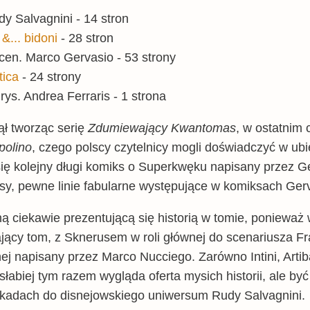
y Salvagnini - 14 stron
 &... bidoni
- 28 stron
cen. Marco Gervasio - 53 strony
tica
- 24 strony
ys. Andrea Ferraris - 1 strona
ął tworząc serię
Zdumiewający Kwantomas
, w ostatnim 
polino
, czego polscy czytelnicy mogli doświadczyć w ub
się kolejny długi komiks o Superkwęku napisany przez Ge
sy, pewne linie fabularne występujące w komiksach Ger
ą ciekawie prezentującą się historią w tomie, ponieważ
ający tom, z Sknerusem w roli głównej do scenariusza Fr
j napisany przez Marco Nucciego. Zarówno Intini, Artiba
łabiej tym razem wygląda oferta mysich historii, ale 
kadach do disnejowskiego uniwersum Rudy Salvagnini.