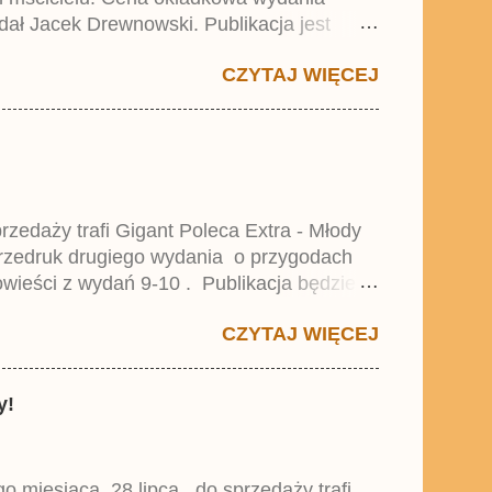
dał Jacek Drewnowski. Publikacja jest
 , który trafił do sprzedaży pod koniec
CZYTAJ WIĘCEJ
zedaży trafi Gigant Poleca Extra - Młody
przedruk drugiego wydania o przygodach
wieści z wydań 9-10 . Publikacja będzie
0. i 21. Lustiges Taschenbuch Young Comics,
CZYTAJ WIĘCEJ
y!
miesiąca, 28 lipca , do sprzedaży trafi