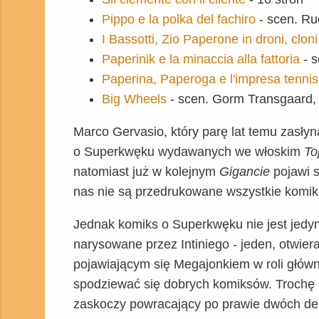
Pippo e la polka del fachiro
- scen. Rud
I Bassotti, Zio Paperone in droni, cloni
Paperinik e la minaccia alla fattoria
- s
Paperina, Paperoga e l'impresa tennis
Big Wheels
- scen. Gorm Transgaard, r
Marco Gervasio, który parę lat temu zasłyn
o Superkwęku wydawanych we włoskim
To
natomiast już w kolejnym
Gigancie
pojawi 
nas nie są przedrukowane wszystkie komik
Jednak komiks o Superkwęku nie jest jedyn
narysowane przez Intiniego - jeden, otwier
pojawiającym się Megajonkiem w roli główne
spodziewać się dobrych komiksów. Trochę s
zaskoczy powracający po prawie dwóch de