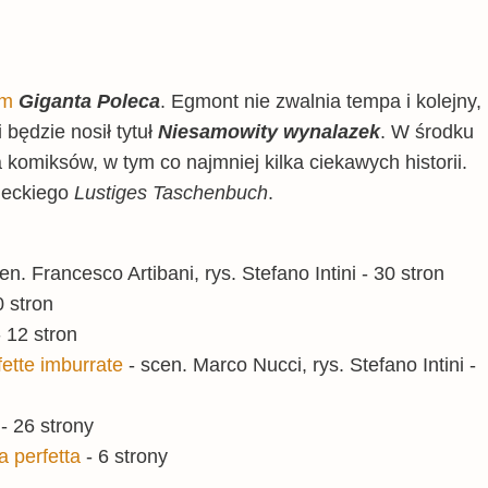
om
Giganta Poleca
. Egmont nie zwalnia tempa i kolejny,
i będzie nosił tytuł
Niesamowity wynalazek
. W środku
 komiksów, w tym co najmniej kilka ciekawych historii.
ieckiego
Lustiges Taschenbuch
.
en. Francesco Artibani, rys. Stefano Intini - 30 stron
0 stron
 12 stron
fette imburrate
- scen. Marco Nucci, rys. Stefano Intini -
- 26 strony
a perfetta
- 6 strony