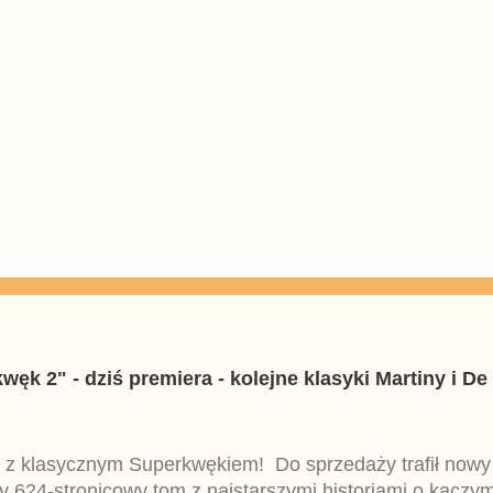
k 2" - dziś premiera - kolejne klasyki Martiny i De 
 z klasycznym Superkwękiem! Do sprzedaży trafił now
ny 624-stronicowy tom z najstarszymi historiami o kacz