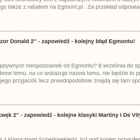
 go także z rabatem na Egmont.pl . Za przekład odpowia
iemieckiego Lustiges Taschenbuch Phantomias Collection
zor Donald 2" - zapowiedź - kolejny błąd Egmontu!
egatywnych niespodzianek od Egmontu? 8 września do spr
brew temu, na co wskazuje nazwa tomu, nie będzie to 
ego przyjaciół, lecz prawdopodobnie znajdą się tam opo
ztowała 37,99 zł. W środku znajdą się historie z tomów 2
mczech parę miesięcy temu.
k 2" - zapowiedź - kolejne klasyki Martiny i De Vit
 z klasycznym Superkwękiem! Już pod koniec przyszłego 