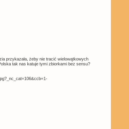
ozia przykazała, żeby nie tracić wielowątkowych
olska tak nas katuje tymi zbiorkami bez sensu?
.jpg?_nc_cat=106&ccb=1-