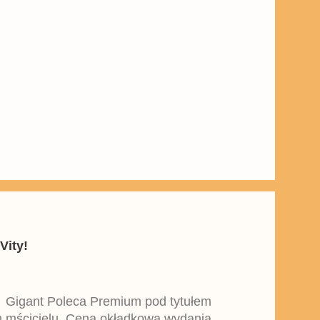
Vity!
y Gigant Poleca Premium pod tytułem
ym mścicielu. Cena okładkowa wydania