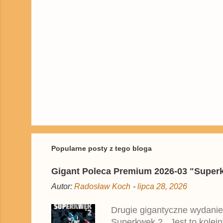
P
r
z
e
ś
Popularne posty z tego bloga
l
i
Gigant Poleca Premium 2026-03 "Superkwę
j
k
Autor:
Radosław Koch
-
lipca 28, 2026
o
m
e
Drugie gigantyczne wydanie
n
Superkwęk 2 . Jest to kolej