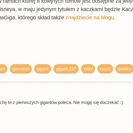
w ramach której 8 kolejnych tomów jest dostępne za jed
Disneya, w maju jedynym tytułem z kaczkami będzie
Kacz
aGiga
, którego skład także
znajdziecie na blogu
.
nt
gervasio
gigant
gigant 237
intini
nucci
polska
chę te z pierwszych gigantów poleca. Nie mogę się doczekać :)