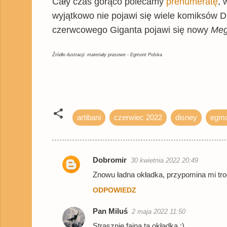
Cały czas gorąco polecamy
prenumeratę
, 
wyjątkowo nie pojawi się wiele komiksów 
czerwcowego Giganta pojawi się nowy
Meg
Źródło ilustracji: materiały prasowe - Egmont Polska
artibani
czerwiec 2022
disney
egmo
Dobromir
30 kwietnia 2022 20:49
K
Znowu ładna okładka, przypomina mi tro
o
ODPOWIEDZ
m
e
Pan Miluś
2 maja 2022 11:50
n
Strasznie fajna ta okładka :)