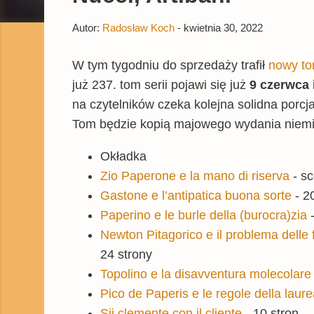
Autor:
Radosław Koch
-
kwietnia 30, 2022
W tym tygodniu do sprzedaży trafił
nowy t
już 237. tom serii pojawi się już
9 czerwca
na czytelników czeka kolejna solidna porcja
Tom będzie kopią majowego wydania niem
Okładka
Zio Paperone e la mano di riserva
- sc
Gastone e l’antipatica buona sorte
- 2
Paperino e le burle della (burocra)zia
-
Newton Pitagorico e il problema delle 
24 strony
Topolino e la disavventura molecolare
Pico de Paperis e le regole della laure
Sii clemente con il cliente
- 10 stron