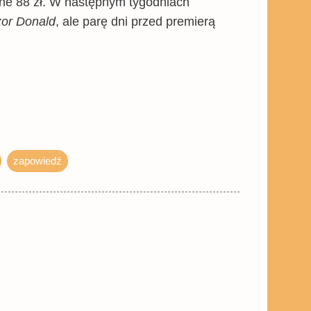
yne 88 zł. W następnym tygodniach
or Donald
, ale parę dni przed premierą
zapowiedź