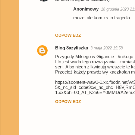
t
Anonimowy
18 grudnia 2023 21
a
może, ale komiks to tragedia
r
z
ODPOWIEDZ
e
Blog 8azyliszka
3 maja 2022 15:58
Przygody Mikiego w Gigancie - #nikogo 
I to jest wada tego rozwiązania - zamia
serii. Albo niech zlikwidują wreszcie 
Przecież każdy prawdziwy kaczkofan ma 
https://scontent-waw1-1.xx.fbcdn.net
5&_nc_sid=cdbe9c&_nc_ohc=H8VjRmO
1.xx&oh=00_AT_K2n6EY0MMDrA2emZ
ODPOWIEDZ