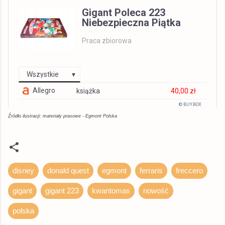
Gigant Poleca 223
Niebezpieczna Piątka
Praca zbiorowa
Wszystkie
Allegro
książka
40,00 zł
© BUY.BOX
Źródło ilustracji: materiały prasowe - Egmont Polska
disney
donald quest
egmont
ferraris
freccero
gigant
gigant 223
kwantomas
nowość
polska