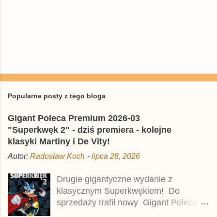
P
r
z
e
Popularne posty z tego bloga
ś
l
Gigant Poleca Premium 2026-03
i
j
"Superkwęk 2" - dziś premiera - kolejne
k
klasyki Martiny i De Vity!
o
m
Autor:
Radosław Koch
-
lipca 28, 2026
e
n
t
Drugie gigantyczne wydanie z
a
klasycznym Superkwękiem! Do
r
z
sprzedaży trafił nowy Gigant Poleca
Premium pod tytułem Superkwęk 2 .