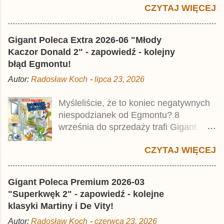
CZYTAJ WIĘCEJ
Jest to kolejny 624-stronicowy tom z
najstarszymi historiami o kaczym
mścicielu. Cena okładkowa wydania
Gigant Poleca Extra 2026-06 "Młody
wynosi 49,99 zł i zamówicie go także z
Kaczor Donald 2" - zapowiedź - kolejny
rabatem na Egmont.pl . Za przekład
błąd Egmontu!
odpowiadał Jacek Drewnowski.
Autor:
Radosław Koch
-
lipca 23, 2026
Publikacja jest przedrukiem drugiego
tomu niemieckiego Lustiges
Myśleliście, że to koniec negatywnych
Taschenbuch Phantomias Collection ,
niespodzianek od Egmontu? 8
który trafił do sprzedaży pod koniec
września do sprzedaży trafi Gigant
2025 roku.
Poleca Extra - Młody Kaczor Donald 2 .
CZYTAJ WIĘCEJ
Jednak wbrew temu, na co wskazuje
nazwa tomu, nie będzie to przedruk
drugiego wydania o przygodach
Gigant Poleca Premium 2026-03
młodego Kaczora Donalda i jego
"Superkwęk 2" - zapowiedź - kolejne
przyjaciół, lecz prawdopodobnie znajdą
klasyki Martiny i De Vity!
się tam opowieści z wydań 9-10 .
Autor:
Radosław Koch
-
czerwca 23, 2026
Publikacja będzie liczyła ok. 360 stron i