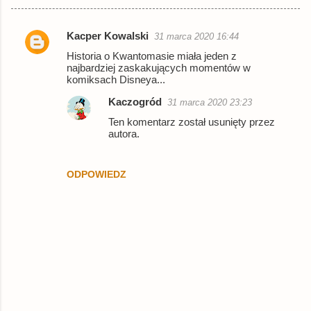
Kacper Kowalski
31 marca 2020 16:44
K
Historia o Kwantomasie miała jeden z
o
najbardziej zaskakujących momentów w
komiksach Disneya...
m
e
Kaczogród
31 marca 2020 23:23
n
Ten komentarz został usunięty przez
autora.
t
a
ODPOWIEDZ
r
z
e