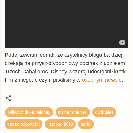
Podejrzewam jednak, że czytelnicy bloga bardziej
czekają na przyszłotygodniowy odcinek z udziałem
Trzech Caballeros. Disney wczoraj udostępnił krótki
film z niego, o czym pisaliśmy w
osobnym newsie
.
ballad of duke baloney
disney channel
ducktales
kacze opowieści
listopad 2018
serial