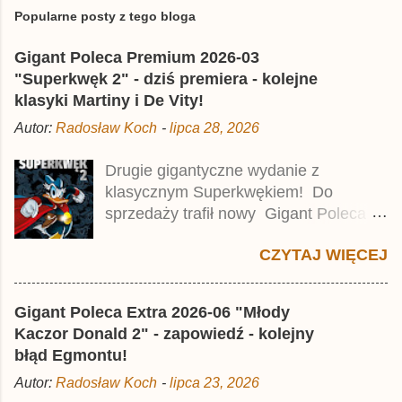
e
Popularne posty z tego bloga
ś
l
Gigant Poleca Premium 2026-03
i
j
"Superkwęk 2" - dziś premiera - kolejne
k
klasyki Martiny i De Vity!
o
m
Autor:
Radosław Koch
-
lipca 28, 2026
e
n
t
Drugie gigantyczne wydanie z
a
klasycznym Superkwękiem! Do
r
z
sprzedaży trafił nowy Gigant Poleca
Premium pod tytułem Superkwęk 2 .
CZYTAJ WIĘCEJ
Jest to kolejny 624-stronicowy tom z
najstarszymi historiami o kaczym
mścicielu. Cena okładkowa wydania
Gigant Poleca Extra 2026-06 "Młody
wynosi 49,99 zł i zamówicie go także z
Kaczor Donald 2" - zapowiedź - kolejny
rabatem na Egmont.pl . Za przekład
błąd Egmontu!
odpowiadał Jacek Drewnowski.
Autor:
Radosław Koch
-
lipca 23, 2026
Publikacja jest przedrukiem drugiego