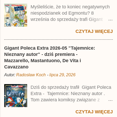
tomu niemieckiego Lustiges
Myśleliście, że to koniec negatywnych
Taschenbuch Phantomias Collection ,
niespodzianek od Egmontu? 8
który trafił do sprzedaży pod koniec
września do sprzedaży trafi Gigant
2025 roku.
Poleca Extra - Młody Kaczor Donald 2 .
CZYTAJ WIĘCEJ
Jednak wbrew temu, na co wskazuje
nazwa tomu, nie będzie to przedruk
drugiego wydania o przygodach
Gigant Poleca Extra 2026-05 "Tajemnice:
młodego Kaczora Donalda i jego
Nieznany autor" - dziś premiera -
przyjaciół, lecz prawdopodobnie znajdą
Mazzarello, Mastantuono, De Vita i
się tam opowieści z wydań 9-10 .
Cavazzano
Publikacja będzie liczyła ok. 360 stron i
Autor:
Radosław Koch
-
lipca 29, 2026
kosztowała 37,99 zł. W środku znajdą
się historie z tomów 20. i 21. Lustiges
Dziś do sprzedaży trafił Gigant Poleca
Taschenbuch Young Comics, które
Extra - Tajemnice: Nieznany autor .
zostały wydane w Niemczech parę
Tom zawiera komiksy związane z
miesięcy temu.
różnymi tajemnicami, w tym co
CZYTAJ WIĘCEJ
najmniej kilka ciekawych historii,