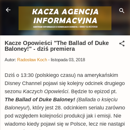
Przejdź do głównej zawartości
Kacze Opowieści "The Ballad of Duke
Baloney!" - dziś premiera
Autor:
Radosław Koch
-
listopada 03, 2018
Dziś o 13:30 (polskiego czasu) na amerykańskim
Disney Channel pojawi się kolejny odcinek drugiego
sezonu
Kaczych Opowieści
. Będzie to epizod pt.
The Ballad of Duke Baloney!
(
Ballada o księciu
Baloneyu!
), który jest 28. odcinkiem serialu zarówno
pod względem kolejności produkcji jak i emisji. Nie
wiadomo kiedy pojawi się w Polsce, lecz nie nastąpi