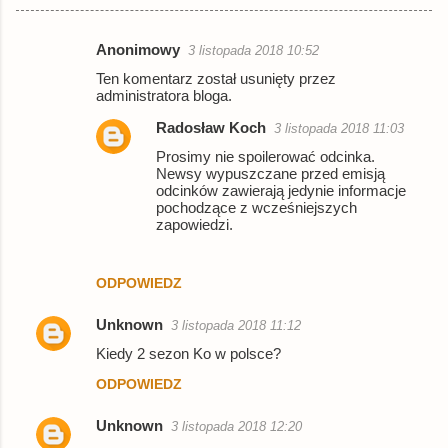
Anonimowy
3 listopada 2018 10:52
K
Ten komentarz został usunięty przez
o
administratora bloga.
m
Radosław Koch
3 listopada 2018 11:03
e
Prosimy nie spoilerować odcinka.
n
Newsy wypuszczane przed emisją
odcinków zawierają jedynie informacje
t
pochodzące z wcześniejszych
zapowiedzi.
a
r
ODPOWIEDZ
z
e
Unknown
3 listopada 2018 11:12
Kiedy 2 sezon Ko w polsce?
ODPOWIEDZ
Unknown
3 listopada 2018 12:20