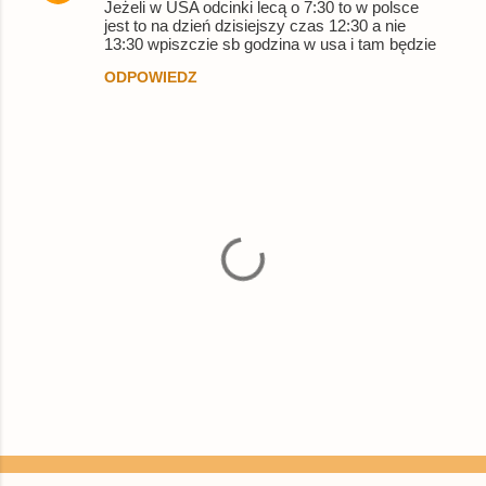
Jeżeli w USA odcinki lecą o 7:30 to w polsce
jest to na dzień dzisiejszy czas 12:30 a nie
13:30 wpiszczie sb godzina w usa i tam będzie
ODPOWIEDZ
P
r
z