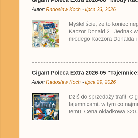
Autor:
Radosław Koch
-
lipca 23, 2026
Myśleliście, że to koniec n
Kaczor Donald 2 . Jednak w
młodego Kaczora Donalda i j
liczyła ok. 360 stron i kos
które zostały wydane w Nie
Gigant Poleca Extra 2026-05 "Tajemnice:
Autor:
Radosław Koch
-
lipca 29, 2026
Dziś do sprzedaży trafił Gi
tajemnicami, w tym co najmni
temu. Cena okładkowa 320-s
m.in. na Egmont.pl . Publik
nieznanych powodów w Pols