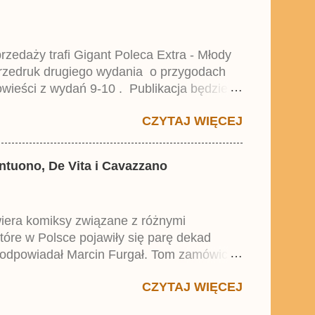
zedaży trafi Gigant Poleca Extra - Młody
przedruk drugiego wydania o przygodach
wieści z wydań 9-10 . Publikacja będzie
0. i 21. Lustiges Taschenbuch Young Comics,
CZYTAJ WIĘCEJ
antuono, De Vita i Cavazzano
wiera komiksy związane z różnymi
które w Polsce pojawiły się parę dekad
 odpowiadał Marcin Furgał. Tom zamówicie
ustiges Taschenbuch Mystery . Z
CZYTAJ WIĘCEJ