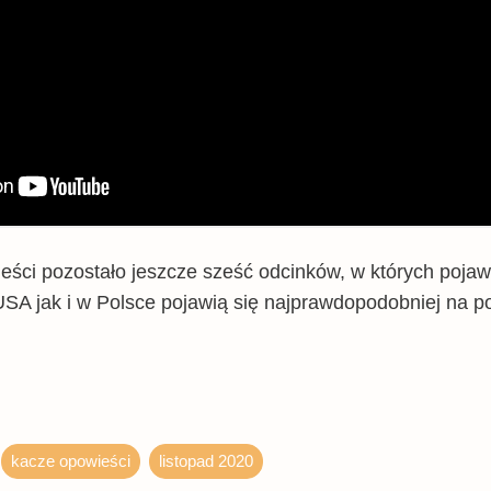
ci pozostało jeszcze sześć odcinków, w których pojawi
USA jak i w Polsce pojawią się najprawdopodobniej na p
kacze opowieści
listopad 2020