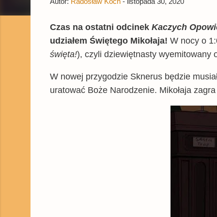
Autor:
Radosław Koch
-
listopada 30, 2020
Czas na ostatni odcinek
Kaczych Opowi
udziałem Świętego Mikołaja!
W nocy o 1
święta!
), czyli dziewiętnasty wyemitowany o
W nowej przygodzie Sknerus będzie musiał
uratować Boże Narodzenie. Mikołaja zagra