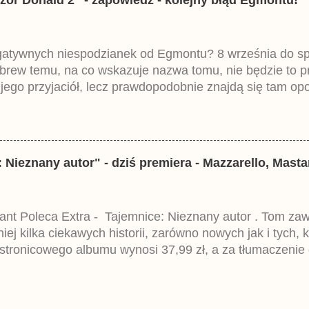
egatywnych niespodzianek od Egmontu? 8 września do spr
brew temu, na co wskazuje nazwa tomu, nie będzie to 
ego przyjaciół, lecz prawdopodobnie znajdą się tam opo
ztowała 37,99 zł. W środku znajdą się historie z tomów 2
mczech parę miesięcy temu.
 Nieznany autor" - dziś premiera - Mazzarello, Mast
gant Poleca Extra - Tajemnice: Nieznany autor . Tom za
ej kilka ciekawych historii, zarówno nowych jak i tych, 
tronicowego albumu wynosi 37,99 zł, a za tłumaczenie
acja jest przedrukiem trzeciego wydania niemieckiego L
ce pominięto dwa wcześniejsze tomy.