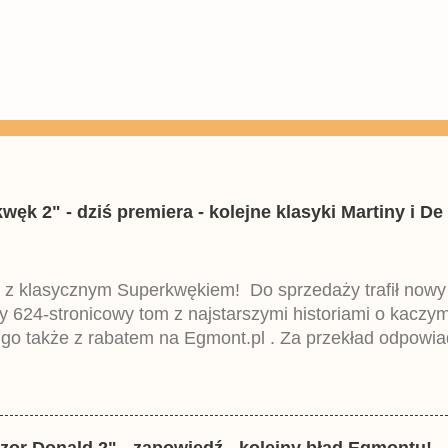
k 2" - dziś premiera - kolejne klasyki Martiny i De 
 z klasycznym Superkwękiem! Do sprzedaży trafił now
ny 624-stronicowy tom z najstarszymi historiami o kacz
 go także z rabatem na Egmont.pl . Za przekład odpowia
iemieckiego Lustiges Taschenbuch Phantomias Collection
zor Donald 2" - zapowiedź - kolejny błąd Egmontu!