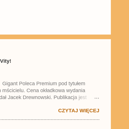
Vity!
y Gigant Poleca Premium pod tytułem
ym mścicielu. Cena okładkowa wydania
dał Jacek Drewnowski. Publikacja jest
 , który trafił do sprzedaży pod koniec
CZYTAJ WIĘCEJ