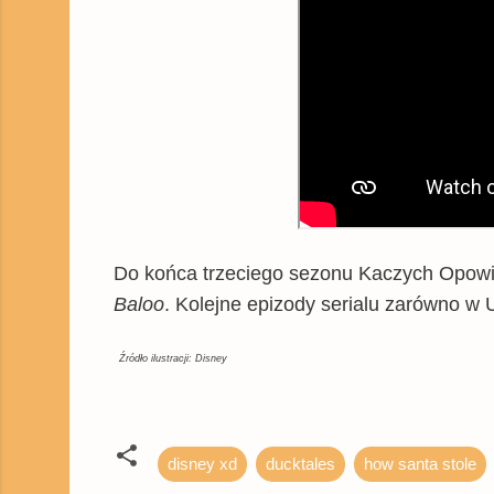
Do końca trzeciego sezonu Kaczych Opowieś
Baloo
. Kolejne epizody serialu zarówno w 
Źródło ilustracji: Disney
disney xd
ducktales
how santa stole