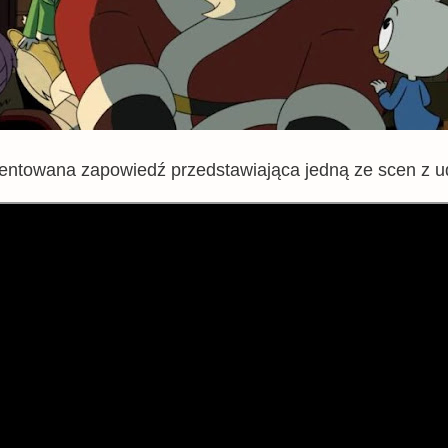
zentowana zapowiedź przedstawiająca jedną ze scen z u