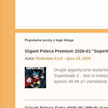
P
r
z
e
ś
Popularne posty z tego bloga
l
i
Gigant Poleca Premium 2026-03 "Superkwę
j
k
Autor:
Radosław Koch
-
lipca 28, 2026
o
m
e
Drugie gigantyczne wydanie
n
Superkwęk 2 . Jest to kolej
t
a
wynosi 49,99 zł i zamówicie
r
przedrukiem drugiego tomu n
z
2025 roku.
Gigant Poleca Extra 2026-06 "Młody Kac