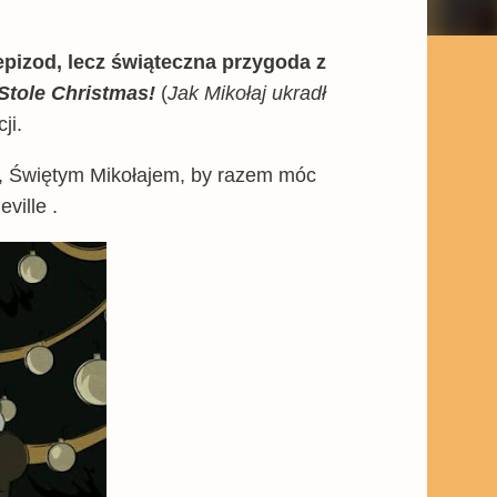
pizod, lecz świąteczna przygoda z
Stole Christmas!
(
Jak Mikołaj ukradł
cji.
w, Świętym Mikołajem, by razem móc
ville .