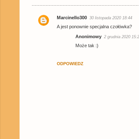
Marcinello300
30 listopada 2020 18:44
K
A jest ponownie specjalna czołówka?
o
Anonimowy
2 grudnia 2020 15:
m
Może tak :)
e
n
ODPOWIEDZ
t
a
r
z
e