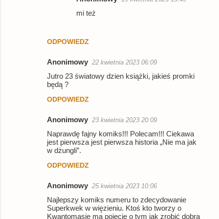
e
mi też
n
t
ODPOWIEDZ
a
r
Anonimowy
22 kwietnia 2023 06:09
z
Jutro 23 światowy dzien książki, jakieś promki
będą ?
e
ODPOWIEDZ
Anonimowy
23 kwietnia 2023 20:09
Naprawdę fajny komiks!!! Polecam!!! Ciekawa
jest pierwsza jest pierwsza historia „Nie ma jak
w dżungli”.
ODPOWIEDZ
Anonimowy
25 kwietnia 2023 10:06
Najlepszy komiks numeru to zdecydowanie
Superkwek w więzieniu. Ktoś kto tworzy o
Kwantomasie ma pojęcie o tym jak zrobić dobra