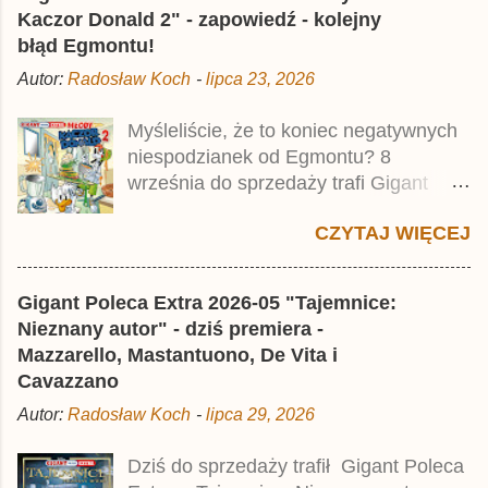
wynosi 49,99 zł i zamówicie go także z
Kaczor Donald 2" - zapowiedź - kolejny
rabatem na Egmont.pl . Za przekład
błąd Egmontu!
odpowiadał Jacek Drewnowski.
Autor:
Radosław Koch
-
lipca 23, 2026
Publikacja jest przedrukiem drugiego
tomu niemieckiego Lustiges
Myśleliście, że to koniec negatywnych
Taschenbuch Phantomias Collection ,
niespodzianek od Egmontu? 8
który trafił do sprzedaży pod koniec
września do sprzedaży trafi Gigant
2025 roku.
Poleca Extra - Młody Kaczor Donald 2 .
CZYTAJ WIĘCEJ
Jednak wbrew temu, na co wskazuje
nazwa tomu, nie będzie to przedruk
drugiego wydania o przygodach
Gigant Poleca Extra 2026-05 "Tajemnice:
młodego Kaczora Donalda i jego
Nieznany autor" - dziś premiera -
przyjaciół, lecz prawdopodobnie znajdą
Mazzarello, Mastantuono, De Vita i
się tam opowieści z wydań 9-10 .
Cavazzano
Publikacja będzie liczyła ok. 360 stron i
Autor:
Radosław Koch
-
lipca 29, 2026
kosztowała 37,99 zł. W środku znajdą
się historie z tomów 20. i 21. Lustiges
Dziś do sprzedaży trafił Gigant Poleca
Taschenbuch Young Comics, które