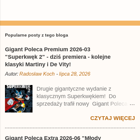
P
r
z
e
Popularne posty z tego bloga
ś
l
Gigant Poleca Premium 2026-03
i
j
"Superkwęk 2" - dziś premiera - kolejne
k
klasyki Martiny i De Vity!
o
m
Autor:
Radosław Koch
-
lipca 28, 2026
e
n
t
Drugie gigantyczne wydanie z
a
klasycznym Superkwękiem! Do
r
z
sprzedaży trafił nowy Gigant Poleca
Premium pod tytułem Superkwęk 2 .
CZYTAJ WIĘCEJ
Jest to kolejny 624-stronicowy tom z
najstarszymi historiami o kaczym
mścicielu. Cena okładkowa wydania
Gigant Poleca Extra 2026-06 "Młody