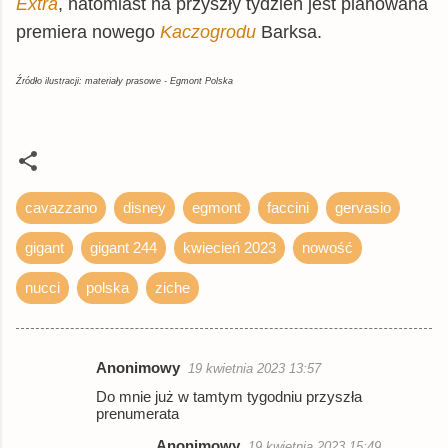
Extra
, natomiast na przyszły tydzień jest planowana
premiera nowego
Kaczogrodu
Barksa.
Źródło ilustracji: materiały prasowe - Egmont Polska
cavazzano
disney
egmont
faccini
gervasio
gigant
gigant 244
kwiecień 2023
nowość
nucci
polska
ziche
Anonimowy
19 kwietnia 2023 13:57
K
Do mnie już w tamtym tygodniu przyszła
o
prenumerata
m
Anonimowy
19 kwietnia 2023 15:49