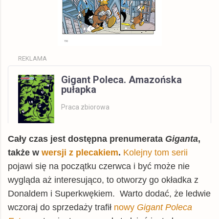
REKLAMA
Gigant Poleca. Amazońska
pułapka
Praca zbiorowa
Cały czas jest dostępna prenumerata
Giganta
,
Wszystkie
także w
wersji z plecakiem
.
Kolejny tom serii
pojawi się na początku czerwca i być może nie
Allegro
książka
19,48 zł
wygląda aż interesująco, to otworzy go okładka z
Empik
książka
39,99 zł
Donaldem i Superkwękiem. Warto dodać, że ledwie
© BUY.BOX
wczoraj do sprzedaży trafił
nowy
Gigant Poleca