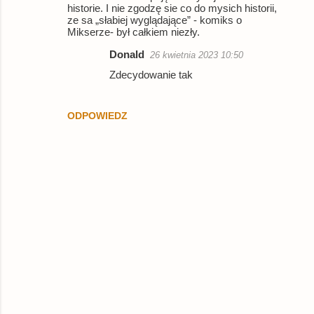
historie. I nie zgodzę sie co do mysich historii,
ze sa „słabiej wyglądające” - komiks o
Mikserze- był całkiem niezły.
Donald
26 kwietnia 2023 10:50
Zdecydowanie tak
ODPOWIEDZ