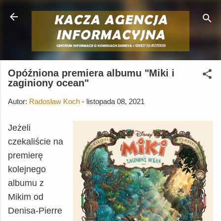
Przejdź do głównej zawartości
Opóźniona premiera albumu "Miki i
zaginiony ocean"
Autor:
Radosław Koch
-
listopada 08, 2021
Jeżeli
czekaliście na
premierę
kolejnego
albumu z
Mikim od
Denisa-Pierre