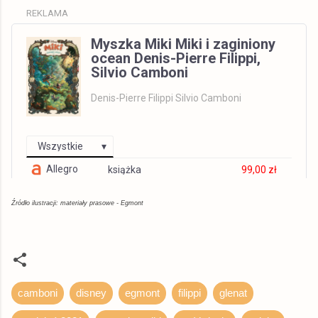
REKLAMA
Myszka Miki Miki i zaginiony
ocean Denis-Pierre Filippi,
Silvio Camboni
Denis-Pierre Filippi Silvio Camboni
Wszystkie
Allegro
książka
99,00 zł
© BUY.BOX
Źródło ilustracji: materiały prasowe - Egmont
camboni
disney
egmont
filippi
glenat