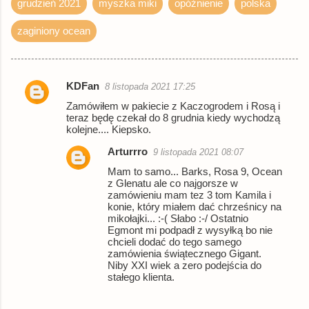
grudzień 2021
myszka miki
opóźnienie
polska
zaginiony ocean
KDFan
8 listopada 2021 17:25
K
Zamówiłem w pakiecie z Kaczogrodem i Rosą i
o
teraz będę czekał do 8 grudnia kiedy wychodzą
kolejne.... Kiepsko.
m
e
Arturrro
9 listopada 2021 08:07
n
Mam to samo... Barks, Rosa 9, Ocean
z Glenatu ale co najgorsze w
t
zamówieniu mam tez 3 tom Kamila i
konie, który miałem dać chrześnicy na
a
mikołajki... :-( Słabo :-/ Ostatnio
r
Egmont mi podpadł z wysyłką bo nie
chcieli dodać do tego samego
z
zamówienia świątecznego Gigant.
Niby XXI wiek a zero podejścia do
e
stałego klienta.