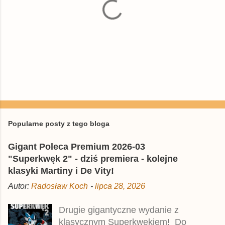
P
r
z
e
Popularne posty z tego bloga
ś
l
Gigant Poleca Premium 2026-03
i
j
"Superkwęk 2" - dziś premiera - kolejne
k
klasyki Martiny i De Vity!
o
m
Autor:
Radosław Koch
-
lipca 28, 2026
e
n
t
Drugie gigantyczne wydanie z
a
klasycznym Superkwękiem! Do
r