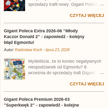
z
sprzedaży trafił nowy Gigant Poleca
Premium pod tytułem Superkwęk 2 .
CZYTAJ WIĘCEJ
Jest to kolejny 624-stronicowy tom z
najstarszymi historiami o kaczym
mścicielu. Cena okładkowa wydania
Gigant Poleca Extra 2026-06 "Młody
wynosi 49,99 zł i zamówicie go także z
Kaczor Donald 2" - zapowiedź - kolejny
rabatem na Egmont.pl . Za przekład
błąd Egmontu!
odpowiadał Jacek Drewnowski.
Autor:
Radosław Koch
-
lipca 23, 2026
Publikacja jest przedrukiem drugiego
tomu niemieckiego Lustiges
Myśleliście, że to koniec negatywnych
Taschenbuch Phantomias Collection ,
niespodzianek od Egmontu? 8
który trafił do sprzedaży pod koniec
września do sprzedaży trafi Gigant
2025 roku.
Poleca Extra - Młody Kaczor Donald 2 .
CZYTAJ WIĘCEJ
Jednak wbrew temu, na co wskazuje
nazwa tomu, nie będzie to przedruk
drugiego wydania o przygodach
Gigant Poleca Premium 2026-03
młodego Kaczora Donalda i jego
"Superkwęk 2" - zapowiedź - kolejne
przyjaciół, lecz prawdopodobnie znajdą