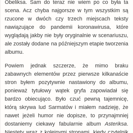
Obeliksa. Sam do teraz nie wiem po co była ta
scena. Acz chyba najgorsze w tym wszystkim są
rzucone w dwóch czy trzech miejscach teksty
nawiązujące do pandemii koronawirusa, które
wyglądają jakby nie były oryginalnie w scenariuszu,
ale zostały dodane na późniejszym etapie tworzenia
albumu.
Powiem jednak szczerze, że mimo braku
zabawnych elementów przez pierwsze kilkanaście
stron byłem pozytywnie nastawiony do albumu,
ponieważ tytułowy wątek gryfa zapowiadał się
bardzo obiecująco. Było czuć pewną tajemnicę,
którą skrywa lud Sarmatów i miałem nadzieję, że
nawet jeżeli humor nie dopisze, to przynajmniej
dostaniemy ciekawy fabularnie album
Asteriksa
.
Niestety wraz z kolejnymi stronami, kiedy czytelnik