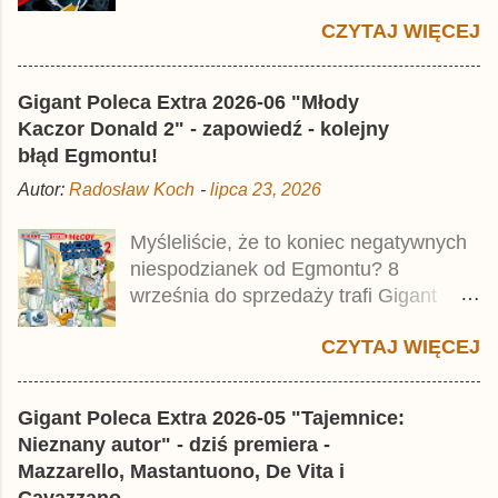
Premium pod tytułem Superkwęk 2 .
CZYTAJ WIĘCEJ
Jest to kolejny 624-stronicowy tom z
najstarszymi historiami o kaczym
mścicielu. Cena okładkowa wydania
Gigant Poleca Extra 2026-06 "Młody
wynosi 49,99 zł i zamówicie go także z
Kaczor Donald 2" - zapowiedź - kolejny
rabatem na Egmont.pl . Za przekład
błąd Egmontu!
odpowiadał Jacek Drewnowski.
Autor:
Radosław Koch
-
lipca 23, 2026
Publikacja jest przedrukiem drugiego
tomu niemieckiego Lustiges
Myśleliście, że to koniec negatywnych
Taschenbuch Phantomias Collection ,
niespodzianek od Egmontu? 8
który trafił do sprzedaży pod koniec
września do sprzedaży trafi Gigant
2025 roku.
Poleca Extra - Młody Kaczor Donald 2 .
CZYTAJ WIĘCEJ
Jednak wbrew temu, na co wskazuje
nazwa tomu, nie będzie to przedruk
drugiego wydania o przygodach
Gigant Poleca Extra 2026-05 "Tajemnice:
młodego Kaczora Donalda i jego
Nieznany autor" - dziś premiera -
przyjaciół, lecz prawdopodobnie znajdą
Mazzarello, Mastantuono, De Vita i
się tam opowieści z wydań 9-10 .
Cavazzano