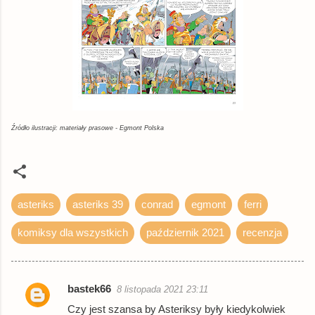
Źródło ilustracji: materiały prasowe - Egmont Polska
asteriks
asteriks 39
conrad
egmont
ferri
komiksy dla wszystkich
październik 2021
recenzja
bastek66
8 listopada 2021 23:11
K
Czy jest szansa by Asteriksy były kiedykolwiek