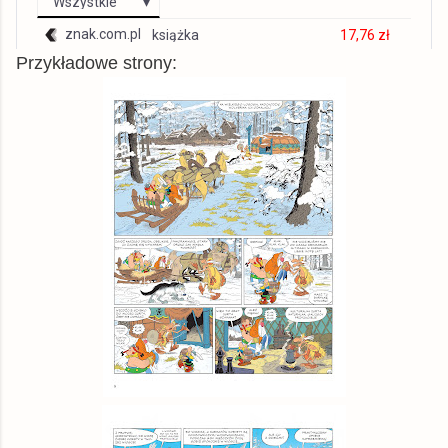
Wszystkie
znak.com.pl
książka
17,76 zł
Przykładowe strony:
TaniaKsiazka.pl
książka
18,14 zł
Gandalf.com.pl
książka
18,14 zł
tantis.pl
książka
18,29 zł
swiatksiazki.pl
książka
19,21 zł
czytam.pl
książka
19,24 zł
Allegro
książka
19,29 zł
gildia.pl
książka
19,59 zł
matfel.pl
książka
19,76 zł
inbook.pl
książka
20,12 zł
Matras.pl
książka
20,76 zł
chodnikliteracki.pl
książka
21,26 zł
booktime.pl
książka
21,63 zł