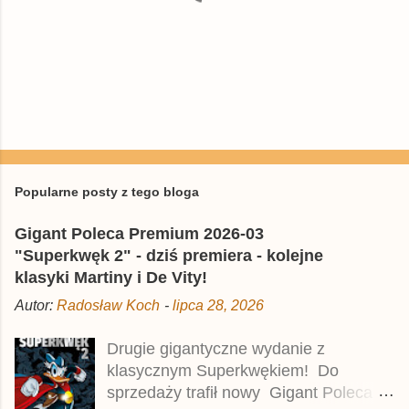
P
r
z
e
Popularne posty z tego bloga
ś
l
Gigant Poleca Premium 2026-03
i
j
"Superkwęk 2" - dziś premiera - kolejne
k
klasyki Martiny i De Vity!
o
m
Autor:
Radosław Koch
-
lipca 28, 2026
e
n
t
Drugie gigantyczne wydanie z
a
klasycznym Superkwękiem! Do
r
z
sprzedaży trafił nowy Gigant Poleca