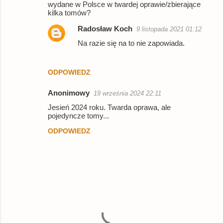
o
wydane w Polsce w twardej oprawie/zbierające
kilka tomów?
m
e
Radosław Koch
9 listopada 2021 01:12
n
Na razie się na to nie zapowiada.
t
a
ODPOWIEDZ
r
Anonimowy
19 września 2024 22:11
z
Jesień 2024 roku. Twarda oprawa, ale
e
pojedyncze tomy...
ODPOWIEDZ