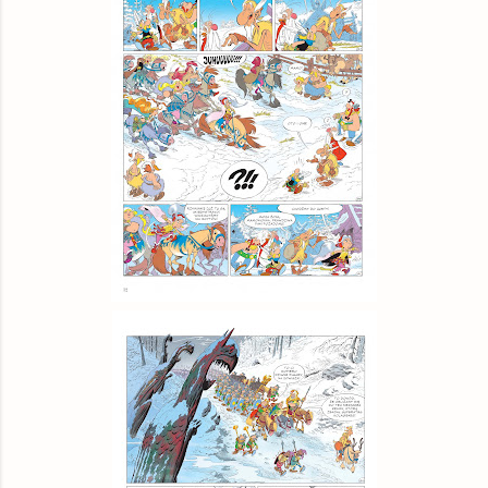
Empik
książka
21,99 zł
Woblink.com
książka
23,79 zł
© BUY.BOX