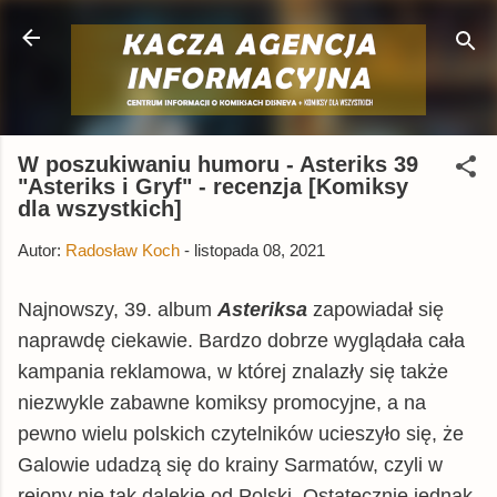
Przejdź do głównej zawartości
W poszukiwaniu humoru - Asteriks 39
"Asteriks i Gryf" - recenzja [Komiksy
dla wszystkich]
Autor:
Radosław Koch
-
listopada 08, 2021
Najnowszy, 39. album
Asteriksa
zapowiadał się
naprawdę ciekawie. Bardzo dobrze wyglądała cała
kampania reklamowa, w której znalazły się także
niezwykle zabawne komiksy promocyjne, a na
pewno wielu polskich czytelników ucieszyło się, że
Galowie udadzą się do krainy Sarmatów, czyli w
rejony nie tak dalekie od Polski. Ostatecznie jednak