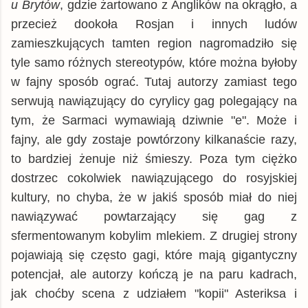
u Brytów
, gdzie żartowano z Anglików na okrągło, a
przecież dookoła Rosjan i innych ludów
zamieszkujących tamten region nagromadziło się
tyle samo różnych stereotypów, które można byłoby
w fajny sposób ograć. Tutaj autorzy zamiast tego
serwują nawiązujący do cyrylicy gag polegający na
tym, że Sarmaci wymawiają dziwnie "e". Może i
fajny, ale gdy zostaje powtórzony kilkanaście razy,
to bardziej żenuje niż śmieszy. Poza tym ciężko
dostrzec cokolwiek nawiązującego do rosyjskiej
kultury, no chyba, że w jakiś sposób miał do niej
nawiązywać powtarzający się gag z
sfermentowanym kobylim mlekiem. Z drugiej strony
pojawiają się często gagi, które mają gigantyczny
potencjał, ale autorzy kończą je na paru kadrach,
jak choćby scena z udziałem "kopii" Asteriksa i