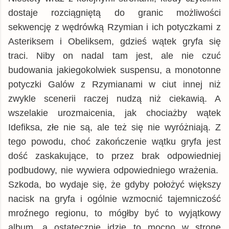
dostaje rozciągniętą do granic możliwości
sekwencję z wędrówką Rzymian i ich potyczkami z
Asteriksem i Obeliksem, gdzieś wątek gryfa się
traci. Niby on nadal tam jest, ale nie czuć
budowania jakiegokolwiek suspensu, a monotonne
potyczki Galów z Rzymianami w ciut innej niż
zwykle scenerii raczej nudzą niż ciekawią. A
wszelakie urozmaicenia, jak chociażby wątek
Idefiksa, złe nie są, ale też się nie wyróżniają. Z
tego powodu, choć zakończenie wątku gryfa jest
dość zaskakujące, to przez brak odpowiedniej
podbudowy, nie wywiera odpowiedniego wrażenia.
Szkoda, bo wydaje się, że gdyby położyć większy
nacisk na gryfa i ogólnie wzmocnić tajemniczość
mroźnego regionu, to mógłby być to wyjątkowy
album, a ostatecznie idzie to mocno w stronę