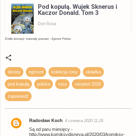
Pod kopułą. Wujek Sknerus i
Kaczor Donald. Tom 3
Don Rosa
Źródło ilustracji: materiały prasowe - Egmont Polska
Wszystkie
Allegro
książka
279,90 zł
Empik
książka
400,85 zł
disney
egmont
kolekcja rosy
okładka
© BUY.BOX
pod kopułą
polska
rosa
sierpień 2020
zapowiedź
Radosław Koch
4 czerwca 2020 11:25
K
Są od paru miesięcy -
o
http://www.komiksydisneya.pl/2020/03/komiksy-