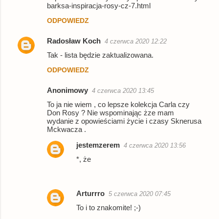
barksa-inspiracja-rosy-cz-7.html
m
ODPOWIEDZ
e
n
Radosław Koch
4 czerwca 2020 12:22
t
Tak - lista będzie zaktualizowana.
a
ODPOWIEDZ
r
z
Anonimowy
4 czerwca 2020 13:45
e
To ja nie wiem , co lepsze kolekcja Carla czy
Don Rosy ? Nie wspominając żze mam
wydanie z opowieściami życie i czasy Sknerusa
Mckwacza .
jestemzerem
4 czerwca 2020 13:56
*, że
Arturrro
5 czerwca 2020 07:45
To i to znakomite! ;-)