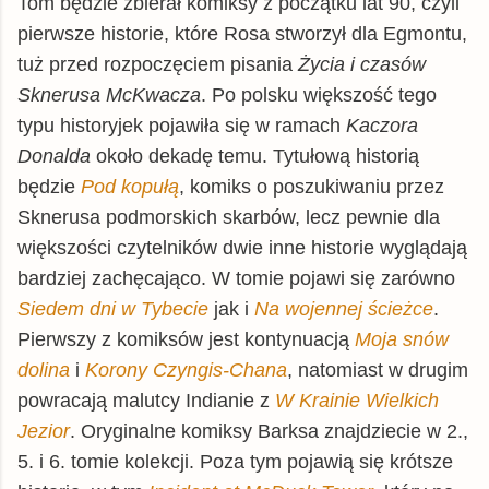
Tom będzie zbierał komiksy z początku lat 90, czyli
pierwsze historie, które Rosa stworzył dla Egmontu,
tuż przed rozpoczęciem pisania
Życia i czasów
Sknerusa McKwacza
. Po polsku większość tego
typu historyjek pojawiła się w ramach
Kaczora
Donalda
około dekadę temu. Tytułową historią
będzie
Pod kopułą
, komiks o poszukiwaniu przez
Sknerusa podmorskich skarbów, lecz pewnie dla
większości czytelników dwie inne historie wyglądają
bardziej zachęcająco. W tomie pojawi się zarówno
Siedem dni w Tybecie
jak i
Na wojennej ścieżce
.
Pierwszy z komiksów jest kontynuacją
Moja snów
dolina
i
Korony Czyngis-Chana
, natomiast w drugim
powracają malutcy Indianie z
W Krainie Wielkich
Jezior
. Oryginalne komiksy Barksa znajdziecie w 2.,
5. i 6. tomie kolekcji. Poza tym pojawią się krótsze