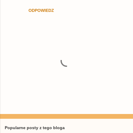
ODPOWIEDZ
P
r
z
e
Popularne posty z tego bloga
ś