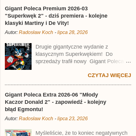
l
Gigant Poleca Premium 2026-03
i
j
"Superkwęk 2" - dziś premiera - kolejne
k
klasyki Martiny i De Vity!
o
m
Autor:
Radosław Koch
-
lipca 28, 2026
e
n
t
Drugie gigantyczne wydanie z
a
klasycznym Superkwękiem! Do
r
z
sprzedaży trafił nowy Gigant Poleca
Premium pod tytułem Superkwęk 2 .
CZYTAJ WIĘCEJ
Jest to kolejny 624-stronicowy tom z
najstarszymi historiami o kaczym
mścicielu. Cena okładkowa wydania
Gigant Poleca Extra 2026-06 "Młody
wynosi 49,99 zł i zamówicie go także z
Kaczor Donald 2" - zapowiedź - kolejny
rabatem na Egmont.pl . Za przekład
błąd Egmontu!
odpowiadał Jacek Drewnowski.
Autor:
Radosław Koch
-
lipca 23, 2026
Publikacja jest przedrukiem drugiego
tomu niemieckiego Lustiges
Myśleliście, że to koniec negatywnych
Taschenbuch Phantomias Collection ,