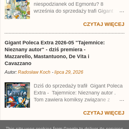
niespodzianek od Egmontu? 8
który trafił do sprzedaży pod koniec
września do sprzedaży trafi Gigant
2025 roku.
Poleca Extra - Młody Kaczor Donald 2 .
CZYTAJ WIĘCEJ
Jednak wbrew temu, na co wskazuje
nazwa tomu, nie będzie to przedruk
drugiego wydania o przygodach
Gigant Poleca Extra 2026-05 "Tajemnice:
młodego Kaczora Donalda i jego
Nieznany autor" - dziś premiera -
przyjaciół, lecz prawdopodobnie znajdą
Mazzarello, Mastantuono, De Vita i
się tam opowieści z wydań 9-10 .
Cavazzano
Publikacja będzie liczyła ok. 360 stron i
Autor:
Radosław Koch
-
lipca 29, 2026
kosztowała 37,99 zł. W środku znajdą
się historie z tomów 20. i 21. Lustiges
Dziś do sprzedaży trafił Gigant Poleca
Taschenbuch Young Comics, które
Extra - Tajemnice: Nieznany autor .
zostały wydane w Niemczech parę
Tom zawiera komiksy związane z
miesięcy temu.
różnymi tajemnicami, w tym co
CZYTAJ WIĘCEJ
najmniej kilka ciekawych historii,
zarówno nowych jak i tych, które w
Polsce pojawiły się parę dekad temu.
This site uses cookies from Google to deliver its services