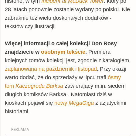
historie, w tym
Incident at McDuck Tower
, który po
28 latach ponownie zostanie wydany po polsku.
Nie
zabraknie też wielu doskonałych dodatków -
tekstów czy ilustracji.
Więcej informacji o całej kolekcji Don Rosy
znajdziecie w
osobnym tekście
.
Premiera
kolejnych tomów kolekcji jest, zgodnie z katalogiem,
zaplanowana na październik i listopad
. Przy okazji
warto dodać, że do sprzedaży w lipcu trafi
ósmy
tom
Kaczogrodu Barksa
zawierający m.in. siedem
długich komiksów Barksa . Natomiast dziś w
kioskach pojawił się
nowy
MegaGiga
z azjatyckimi
historiami.
REKLAMA