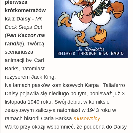
pierwsza
krótkometrażów
ka z Daisy
-
Mr.
Duck Steps Out
(
Pan Kaczor ma
randkę
). Twórcą
scenariusza
animacji był Carl
Barks, natomiast
reżyserem Jack King.
Na łamach pasków komiksowych Karpa i Taliaferro
Daisy pojawiła się niedługo po tym, ponieważ już 3
listopada 1940 roku. Swój debiut w komiksie
zeszytowym zaliczyła natomiast w 1943 roku w
ramach historii Carla Barksa
Kłusownicy
.
Warto przy okazji wspomnieć, że podobna do Daisy