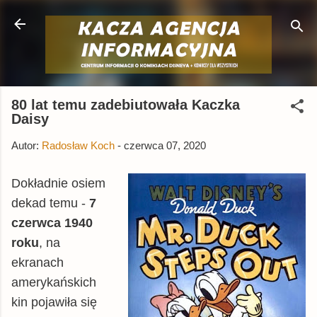
Przejdź do głównej zawartości
80 lat temu zadebiutowała Kaczka
Daisy
Autor:
Radosław Koch
-
czerwca 07, 2020
Dokładnie osiem
dekad temu -
7
czerwca 1940
roku
,
na
ekranach
amerykańskich
kin pojawiła się