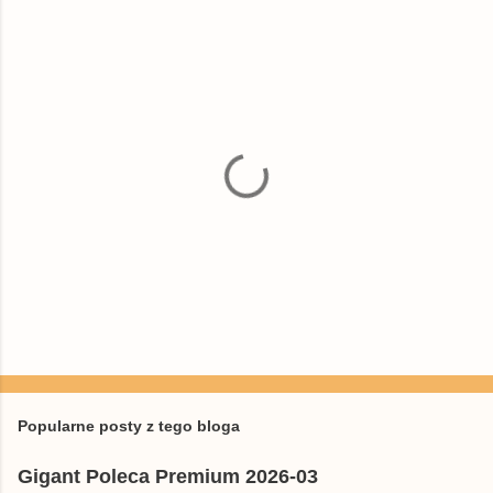
e
n
t
a
r
z
e
P
r
z
e
Popularne posty z tego bloga
ś
l
Gigant Poleca Premium 2026-03
i