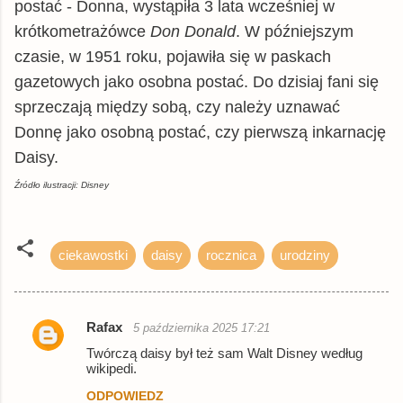
postać - Donna, wystąpiła 3 lata wcześniej w
krótkometrażówce
Don Donald
. W późniejszym
czasie, w 1951 roku, pojawiła się w paskach
gazetowych jako osobna postać. Do dzisiaj fani się
sprzeczają między sobą, czy należy uznawać
Donnę jako osobną postać, czy pierwszą inkarnację
Daisy.
Źródło ilustracji: Disney
ciekawostki
daisy
rocznica
urodziny
Rafax
5 października 2025 17:21
K
Twórczą daisy był też sam Walt Disney według
o
wikipedi.
m
ODPOWIEDZ