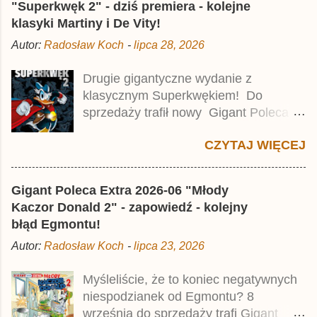
j
"Superkwęk 2" - dziś premiera - kolejne
k
klasyki Martiny i De Vity!
o
m
Autor:
Radosław Koch
-
lipca 28, 2026
e
n
t
Drugie gigantyczne wydanie z
a
klasycznym Superkwękiem! Do
r
z
sprzedaży trafił nowy Gigant Poleca
Premium pod tytułem Superkwęk 2 .
CZYTAJ WIĘCEJ
Jest to kolejny 624-stronicowy tom z
najstarszymi historiami o kaczym
mścicielu. Cena okładkowa wydania
Gigant Poleca Extra 2026-06 "Młody
wynosi 49,99 zł i zamówicie go także z
Kaczor Donald 2" - zapowiedź - kolejny
rabatem na Egmont.pl . Za przekład
błąd Egmontu!
odpowiadał Jacek Drewnowski.
Autor:
Radosław Koch
-
lipca 23, 2026
Publikacja jest przedrukiem drugiego
tomu niemieckiego Lustiges
Myśleliście, że to koniec negatywnych
Taschenbuch Phantomias Collection ,
niespodzianek od Egmontu? 8
który trafił do sprzedaży pod koniec
września do sprzedaży trafi Gigant
2025 roku.