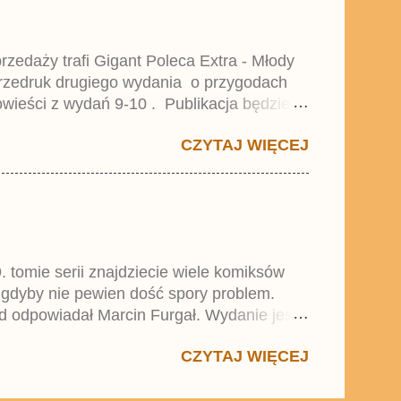
zedaży trafi Gigant Poleca Extra - Młody
przedruk drugiego wydania o przygodach
wieści z wydań 9-10 . Publikacja będzie
0. i 21. Lustiges Taschenbuch Young Comics,
CZYTAJ WIĘCEJ
. tomie serii znajdziecie wiele komiksów
 gdyby nie pewien dość spory problem.
d odpowiadał Marcin Furgał. Wydanie jest
 się w trend średnich tomów składanych
CZYTAJ WIĘCEJ