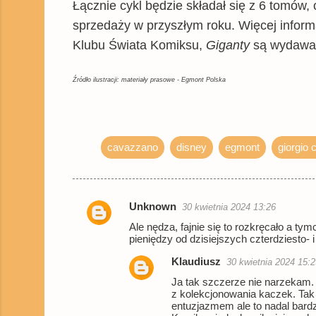
Łącznie cykl będzie składał się z 6 tomów
sprzedaży w przyszłym roku. Więcej informa
Klubu Świata Komiksu,
Giganty
są wydawane
Źródło ilustracji: materiały prasowe - Egmont Polska
cavazzano
disney
egmont
giorgio
Unknown
30 kwietnia 2024 13:26
K
Ale nędza, fajnie się to rozkręcało a t
o
pieniędzy od dzisiejszych czterdziesto- i
m
Klaudiusz
30 kwietnia 2024 15:2
e
Ja tak szczerze nie narzekam. 
n
z kolekcjonowania kaczek. Tak
entuzjazmem ale to nadal bard
t