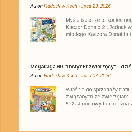
Autor:
Radosław Koch
-
lipca 23, 2026
Myśleliście, że to koniec n
Kaczor Donald 2 . Jednak w
młodego Kaczora Donalda i j
liczyła ok. 360 stron i kos
które zostały wydane w Nie
MegaGiga 69 "Instynkt zwierzęcy" - dziś
Autor:
Radosław Koch
-
lipca 07, 2026
Właśnie do sprzedaży trafił
związanych ze zwierzętami.
512-stronicowy tom można z
oparte na najnowszym niemi
przez zagraniczne oddziały