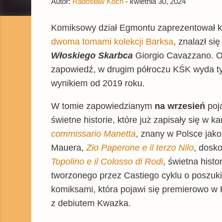
Autor:
Radosław Koch
-
kwietnia 30, 2024
Komiksowy dział Egmontu zaprezentował kat
dwoma tomami kolekcji Barksa
, znalazł si
Włoskiego Skarbca
Giorgio Cavazzano. Oz
zapowiedź, w drugim półroczu KŚK wyda tyl
wynikiem od 2019 roku.
W tomie zapowiedzianym
na wrzesień
poja
świetne historie, które już zapisały się w
commissario Manetta
, znany w Polsce jak
Mauera,
Zio Paperone e il terzo Nilo
, dosk
Topolino e il Colosso di Rodi
, świetna histo
tworzonego przez Castiego cyklu o poszuki
komiksami, która pojawi się premierowo w 
z debiutem Kwazka.