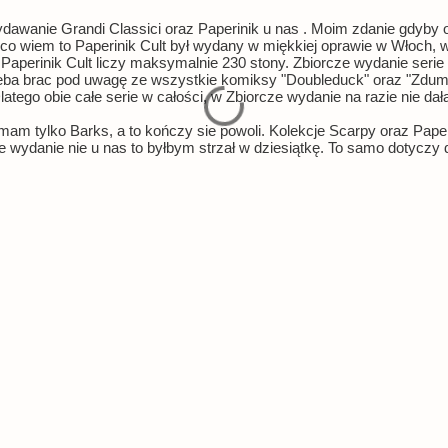
anie Grandi Classici oraz Paperinik u nas . Moim zdanie gdyby ob
o co wiem to Paperinik Cult był wydany w miękkiej oprawie w Włoch, 
 Paperinik Cult liczy maksymalnie 230 stony. Zbiorcze wydanie ser
rzeba brac pod uwagę ze wszystkie komiksy "Doubleduck" oraz "Zdu
tego obie całe serie w całości, w Zbiorcze wydanie na razie nie da
mam tylko Barks, a to kończy sie powoli. Kolekcje Scarpy oraz Paper
ydanie nie u nas to byłbym strzał w dziesiątkę. To samo dotyczy d