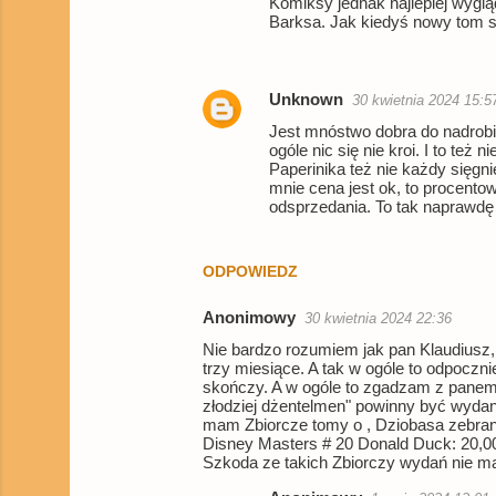
Komiksy jednak najlepiej wyglą
Barksa. Jak kiedyś nowy tom sz
a
r
z
Unknown
30 kwietnia 2024 15:5
e
Jest mnóstwo dobra do nadrobie
ogóle nic się nie kroi. I to te
Paperinika też nie każdy sięgni
mnie cena jest ok, to procento
odsprzedania. To tak naprawdę
ODPOWIEDZ
Anonimowy
30 kwietnia 2024 22:36
Nie bardzo rozumiem jak pan Klaudiusz
trzy miesiące. A tak w ogóle to odpoczn
skończy. A w ogóle to zgadzam z panem
złodziej dżentelmen" powinny być wydan
mam Zbiorcze tomy o , Dziobasa zebrane
Disney Masters # 20 Donald Duck: 20,00
Szkoda ze takich Zbiorczy wydań nie m