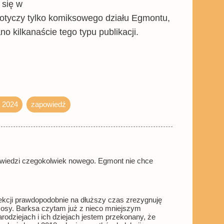
 się w
dotyczy tylko komiksowego działu Egmontu,
 kilkanaście tego typu publikacji.
 2024
zapowiedź
apowiedzi czegokolwiek nowego. Egmont nie chce
lekcji prawdopodobnie na dłuższy czas zrezygnuję
 Rosy. Barksa czytam już z nieco mniejszym
odziejach i ich dziejach jestem przekonany, że