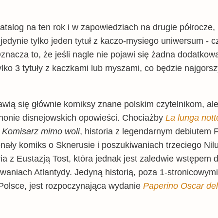
alog na ten rok i w zapowiedziach na drugie półrocze,
ę jedynie tylko jeden tytuł z kaczo-mysiego uniwersum - 
nacza to, że jeśli nagle nie pojawi się żadna dodatkow
ko 3 tytuły z kaczkami lub myszami, co będzie najgors
wią się głównie komiksy znane polskim czytelnikom, ale
 kanonie disnejowskich opowieści. Chociażby
La lunga nott
o
Komisarz mimo woli
, historia z legendarnym debiutem 
onały komiks o Sknerusie i poszukiwaniach trzeciego Nil
ria z Eustazją Tost, która jednak jest zaledwie wstępem 
waniach Atlantydy. Jedyną historią, poza 1-stronicowymi
Polsce, jest rozpoczynająca wydanie
Paperino Oscar del