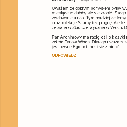
1 maja 2024 23:11
Uważam ze dobrym pomysłem byłby wydaw
miesiące to dałoby się sie zrobić. Z teg
wydawanie u nas. Tym bardziej ze tomy
oraz kolekcje Scarpy tez pragnę. Ale t
zebrane w Zbiorcze wydanie w Włoch. Dla
Pan Anonimowy ma rację jeśli o klasyki 
wśród Fanów Włoch. Dlatego uważam ze w
jest pewne Egmont musi sie zmienić.
ODPOWIEDZ