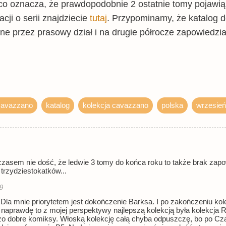
, co oznacza, że prawdopodobnie 2 ostatnie tomy pojawią
cji o serii znajdziecie
tutaj
. Przypominamy, że katalog 
 przez prasowy dział i na drugie półrocze zapowiedziano
 cavazzano
katalog
kolekcja cavazzano
polska
wrzesień
ymczasem nie dość, że ledwie 3 tomy do końca roku to także brak z
 trzydziestokatków...
9
Dla mnie priorytetem jest dokończenie Barksa. I po zakończeniu ko
 naprawdę to z mojej perspektywy najlepszą kolekcją była kolekcja
zo dobre komiksy. Włoską kolekcję całą chyba odpuszczę, bo po Czar