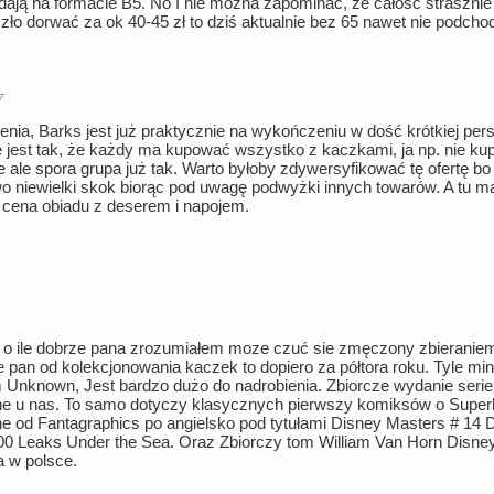
dają na formacie B5. No I nie można zapominać, że całość strasznie 
ło dorwać za ok 40-45 zł to dziś aktualnie bez 65 nawet nie podcho
7
nia, Barks jest już praktycznie na wykończeniu w dość krótkiej pers
ż nie jest tak, że każdy ma kupować wszystko z kaczkami, ja np. nie ku
e ale spora grupa już tak. Warto byłoby zdywersyfikować tę ofertę bo
wo niewielki skok biorąc pod uwagę podwyżki innych towarów. A tu 
 cena obiadu z deserem i napojem.
, o ile dobrze pana zrozumiałem moze czuć sie zmęczony zbieranie
ie pan od kolekcjonowania kaczek to dopiero za półtora roku. Tyle m
 Unknown, Jest bardzo dużo do nadrobienia. Zbiorcze wydanie ser
e u nas. To samo dotyczy klasycznych pierwszy komiksów o Superkw
 od Fantagraphics po angielsko pod tytułami Disney Masters # 14 D
0 Leaks Under the Sea. Oraz Zbiorczy tom William Van Horn Disney 
a w polsce.