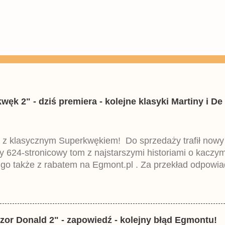
k 2" - dziś premiera - kolejne klasyki Martiny i De 
 z klasycznym Superkwękiem! Do sprzedaży trafił now
ny 624-stronicowy tom z najstarszymi historiami o kacz
 go także z rabatem na Egmont.pl . Za przekład odpowia
iemieckiego Lustiges Taschenbuch Phantomias Collection
zor Donald 2" - zapowiedź - kolejny błąd Egmontu!