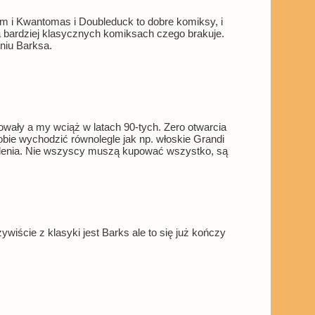
em i Kwantomas i Doubleduck to dobre komiksy, i
na bardziej klasycznych komiksach czego brakuje.
eniu Barksa.
wały a my wciąż w latach 90-tych. Zero otwarcia
bie wychodzić równolegle jak np. włoskie Grandi
kolenia. Nie wszyscy muszą kupować wszystko, są
wiście z klasyki jest Barks ale to się już kończy