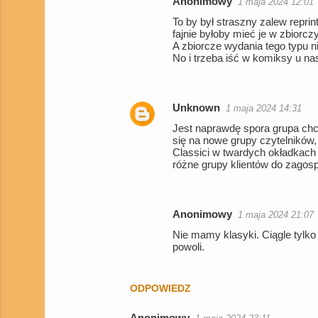
Anonimowy
1 maja 2024 12:01
To by był straszny zalew repr
fajnie byłoby mieć je w zbiorc
A zbiorcze wydania tego typu n
No i trzeba iść w komiksy u nas
Unknown
1 maja 2024 14:31
Jest naprawdę spora grupa chc
się na nowe grupy czytelników
Classici w twardych okładkach
różne grupy klientów do zagos
Anonimowy
1 maja 2024 21:07
Nie mamy klasyki. Ciągle tylko
powoli.
ODPOWIEDZ
Anonimowy