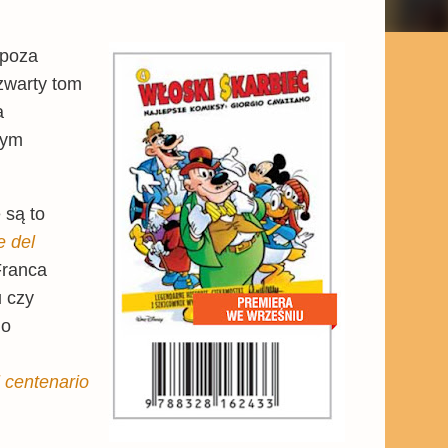
 poza
czwarty tom
a
zym
 są to
e del
Franca
u czy
do
 centenario