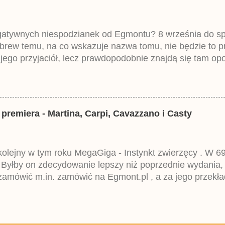
egatywnych niespodzianek od Egmontu? 8 września do spr
brew temu, na co wskazuje nazwa tomu, nie będzie to 
ego przyjaciół, lecz prawdopodobnie znajdą się tam opo
ztowała 37,99 zł. W środku znajdą się historie z tomów 2
mczech parę miesięcy temu.
 premiera - Martina, Carpi, Cavazzano i Casty
 kolejny w tym roku MegaGiga - Instynkt zwierzęcy . W 69
 Byłby on zdecydowanie lepszy niż poprzednie wydania,
amówić m.in. zamówić na Egmont.pl , a za jego przekła
eckim Lustiges Taschenbuch Spezial i niestety wpisuje
 Egmontu.