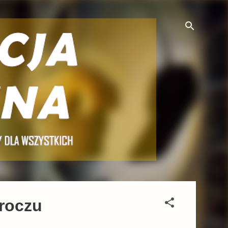
łroczu