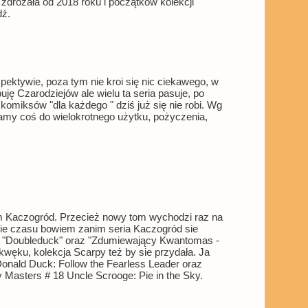
zdrożała od 2018 roku i początków kolekcji
dź.
pektywie, poza tym nie kroi się nic ciekawego, w
puję Czarodziejów ale wielu ta seria pasuje, po
 komiksów "dla każdego " dziś już się nie robi. Wg
mamy coś do wielokrotnego użytku, pożyczenia,
m Kaczogród. Przecież nowy tom wychodzi raz na
inie czasu bowiem zanim seria Kaczogród sie
ie "Doubleduck" oraz "Zdumiewający Kwantomas -
ęku, kolekcja Scarpy też by sie przydała. Ja
onald Duck: Follow the Fearless Leader oraz
Masters # 18 Uncle Scrooge: Pie in the Sky.