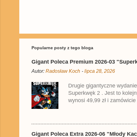
P
r
z
e
ś
Popularne posty z tego bloga
l
i
Gigant Poleca Premium 2026-03 "Superkwę
j
k
Autor:
Radosław Koch
-
lipca 28, 2026
o
m
e
Drugie gigantyczne wydanie
n
Superkwęk 2 . Jest to kolej
t
a
wynosi 49,99 zł i zamówicie
r
przedrukiem drugiego tomu n
z
2025 roku.
Gigant Poleca Extra 2026-06 "Młody Kac