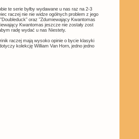
ie te serie byłby wydawane u nas raz na 2-3
wiec raczej nie nie widze ogólnych problem z jego
ie "Doubleduck" oraz "Zdumiewający Kwantomas
miewający Kwantomas jeszcze nie zostały zost
łabym radę wydać u nas Niestety.
inik raczej mają wysoko opinie o bycie klasyki
otyczy kolekcję William Van Horn, jedno jedno