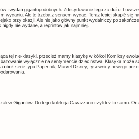
intów i wydań gigantopodobnych. Zdecydowanie tego za dużo. I owsz
zym wydaniu. Ale to trzeba z sensem wydać. Teraz lepiej skupić się 
iejako przy okazji. Ale nie jako główny punkt wydalniczy po zakończ
 nigdy nie wydane, a reprintów jak najmniej.
ąca tej nie-klasyki, przecież mamy klasykę w kółko! Komiksy ewoluo
, bazowanie wyłącznie na sentymencie dzieciństwa. Klasyka może so
 a obok serie typu Paperinik, Marvel Disney, rysownicy nowego po
podarowania.
 zalew Gigantów. Do tego kolekcja Cavazzano czyli też to samo. Oczy