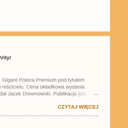
Vity!
y Gigant Poleca Premium pod tytułem
ym mścicielu. Cena okładkowa wydania
dał Jacek Drewnowski. Publikacja jest
 , który trafił do sprzedaży pod koniec
CZYTAJ WIĘCEJ