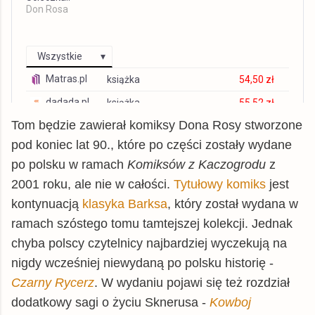
Don Rosa
Wszystkie
Matras.pl
książka
54,50 zł
dadada.pl
książka
55,52 zł
Tom będzie zawierał komiksy Dona Rosy stworzone
chodnikliteracki.pl
książka
56,29 zł
pod koniec lat 90., które po części zostały wydane
znak.com.pl
książka
56,29 zł
po polsku w ramach
Komiksów z Kaczogrodu
z
TaniaKsiazka.pl
książka
57,55 zł
2001 roku, ale nie w całości.
Tytułowy komiks
jest
Gandalf.com.pl
książka
57,55 zł
kontynuacją
klasyka Barksa
, który został wydana w
tantis.pl
książka
57,59 zł
ramach szóstego tomu tamtejszej kolekcji. Jednak
matfel.pl
chyba polscy czytelnicy najbardziej wyczekują na
książka
60,29 zł
nigdy wcześniej niewydaną po polsku historię -
czytam.pl
książka
61,87 zł
Czarny Rycerz
. W wydaniu pojawi się też rozdział
Allegro
książka
62,54 zł
dodatkowy sagi o życiu Sknerusa -
Kowboj
gildia.pl
książka
62,99 zł