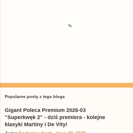
z
e
P
r
z
e
Popularne posty z tego bloga
ś
l
Gigant Poleca Premium 2026-03
i
j
"Superkwęk 2" - dziś premiera - kolejne
k
klasyki Martiny i De Vity!
o
m