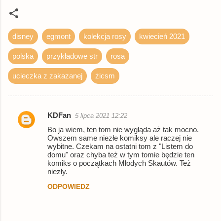
disney
egmont
kolekcja rosy
kwiecień 2021
polska
przykładowe str
rosa
ucieczka z zakazanej
żicsm
KDFan
5 lipca 2021 12:22
K
Bo ja wiem, ten tom nie wygląda aż tak mocno.
o
Owszem same niezłe komiksy ale raczej nie
wybitne. Czekam na ostatni tom z "Listem do
m
domu" oraz chyba też w tym tomie będzie ten
e
komiks o początkach Młodych Skautów. Też
niezły.
n
ODPOWIEDZ
t
a
r