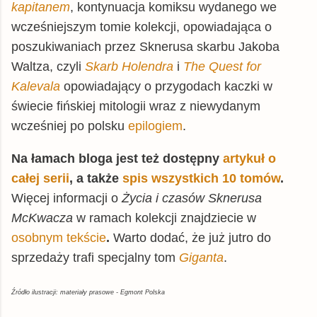
kapitanem
, kontynuacja komiksu wydanego we
Empik
książka
65,99 zł
wcześniejszym tomie kolekcji, opowiadająca o
inbook.pl
książka
66,29 zł
poszukiwaniach przez Sknerusa skarbu Jakoba
Waltza, czyli
Skarb Holendra
i
The Quest for
swiatksiazki.pl
książka
67,00 zł
Kalevala
opowiadający o przygodach kaczki w
booktime.pl
książka
71,26 zł
świecie fińskiej mitologii wraz z niewydanym
© BUY.BOX
wcześniej po polsku
epilogiem
.
Na łamach bloga jest też dostępny
artykuł o
całej serii
, a także
spis wszystkich 10 tomów
.
Więcej informacji o
Życia i czasów Sknerusa
McKwacza
w ramach kolekcji znajdziecie w
osobnym tekście
.
Warto dodać, że już jutro do
sprzedaży trafi specjalny tom
Giganta
.
Źródło ilustracji: materiały prasowe - Egmont Polska