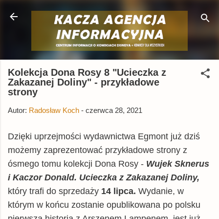
Przejdź do głównej zawartości
Kolekcja Dona Rosy 8 "Ucieczka z
Zakazanej Doliny" - przykładowe
strony
Autor:
Radosław Koch
-
czerwca 28, 2021
Dzięki uprzejmości wydawnictwa Egmont już dziś
możemy zaprezentować przykładowe strony z
ósmego tomu kolekcji Dona Rosy -
Wujek Sknerus
i Kaczor Donald. Ucieczka z Zakazanej Doliny,
który
trafi do sprzedaży
14 lipca.
Wydanie, w
którym w końcu zostanie opublikowana po polsku
pierwsza historia z Arszenem Lampenem, jest już