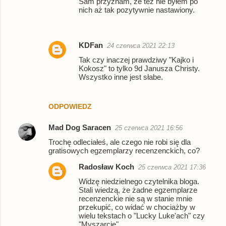
Sam przyznam, że też nie byłem po
nich aż tak pozytywnie nastawiony.
KDFan
24 czerwca 2021 22:13
Tak czy inaczej prawdziwy "Kajko i
Kokosz" to tylko 9d Janusza Christy.
Wszystko inne jest słabe.
ODPOWIEDZ
Mad Dog Saracen
25 czerwca 2021 16:56
Trochę odleciałeś, ale czego nie robi się dla
gratisowych egzemplarzy recenzenckich, co?
Radosław Koch
25 czerwca 2021 17:36
Widzę niedzielnego czytelnika bloga.
Stali wiedzą, że żadne egzemplarze
recenzenckie nie są w stanie mnie
przekupić, co widać w chociażby w
wielu tekstach o "Lucky Luke'ach" czy
"Myszarcie".