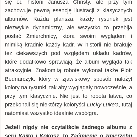
się od historii Janusza Christy, ale przy tym
zachowuje pewną esencję ilustracji z klasycznych
albumów. Każda plansza, każdy rysunek jest
niezwykle dynamiczny, ale wszystko to przebija
postać Zmierchnicy, która swoim wyglądem i
mimiką kradnie każdy kadr. W historii nie brakuje
też ciekawszych pod względem układu kadrów,
które dodatkowo sprawiają, że album wygląda tak
atrakcyjnie. Znakomitą robotę wykonał także Piotr
Bednarczyk, który w zjawiskowy sposób nałożył
kolory na rysunki, tak aby wyglądały nowocześnie, a
przy tym klasycznie. Nie jest to robota łatwa, co
przekonali się niektórzy koloryści
Lucky Luke'a
, tutaj
natomiast wszystko idealnie współgra.
Jeżeli nigdy nie czytaliście żadnego albumu z
serii
Kajko i Kokosz
, to
Zaćmienie o zmierzchu