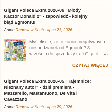
najstarszymi historiami o kaczym
mścicielu. Cena okładkowa wydania
Gigant Poleca Extra 2026-06 "Młody
wynosi 49,99 zł i zamówicie go także z
Kaczor Donald 2" - zapowiedź - kolejny
rabatem na Egmont.pl . Za przekład
błąd Egmontu!
odpowiadał Jacek Drewnowski.
Autor:
Radosław Koch
-
lipca 23, 2026
Publikacja jest przedrukiem drugiego
tomu niemieckiego Lustiges
Myśleliście, że to koniec negatywnych
Taschenbuch Phantomias Collection ,
niespodzianek od Egmontu? 8
który trafił do sprzedaży pod koniec
września do sprzedaży trafi Gigant
2025 roku.
Poleca Extra - Młody Kaczor Donald 2 .
CZYTAJ WIĘCEJ
Jednak wbrew temu, na co wskazuje
nazwa tomu, nie będzie to przedruk
drugiego wydania o przygodach
Gigant Poleca Extra 2026-05 "Tajemnice:
młodego Kaczora Donalda i jego
Nieznany autor" - dziś premiera -
przyjaciół, lecz prawdopodobnie znajdą
Mazzarello, Mastantuono, De Vita i
się tam opowieści z wydań 9-10 .
Cavazzano
Publikacja będzie liczyła ok. 360 stron i
Autor:
Radosław Koch
-
lipca 29, 2026
kosztowała 37,99 zł. W środku znajdą