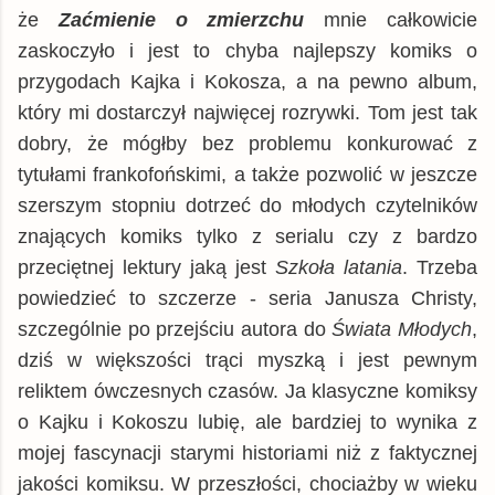
że
Zaćmienie o zmierzchu
mnie całkowicie
zaskoczyło i jest to chyba najlepszy komiks o
przygodach Kajka i Kokosza, a na pewno album,
który mi dostarczył najwięcej rozrywki. Tom jest tak
dobry, że mógłby bez problemu konkurować z
tytułami frankofońskimi, a także pozwolić w jeszcze
szerszym stopniu dotrzeć do młodych czytelników
znających komiks tylko z serialu czy z bardzo
przeciętnej lektury jaką jest
Szkoła latania
. Trzeba
powiedzieć to szczerze - seria Janusza Christy,
szczególnie po przejściu autora do
Świata Młodych
,
dziś w większości trąci myszką i jest pewnym
reliktem ówczesnych czasów. Ja klasyczne komiksy
o Kajku i Kokoszu lubię, ale bardziej to wynika z
mojej fascynacji starymi historiami niż z faktycznej
jakości komiksu. W przeszłości, chociażby w wieku