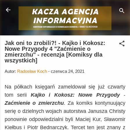
Przejdź do głównej zawartości
Jak oni to zrobili?! - Kajko i Kokosz:
Nowe Przygody 4 "Zaćmienie o
zmierzchu" - recenzja [Komiksy dla
wszystkich]
Autor:
Radosław Koch
-
czerwca 24, 2021
Na półkach księgarń zameldował się już czwarty
tom serii
Kajko i Kokosz: Nowe Przygody
-
Zaćmienie o zmierzchu
. Za komiks kontynuujący
serię o dzielnych wojach autorstwa Janusza Christy
ponownie odpowiedzialni byli Maciej Kur, Sławomir
Kiełbus i Piotr Bednarczyk. Tercet ten jest znany z