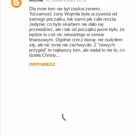
30 czerwca 2021 18:35
Dla mnie tom nie był zaskoczeniem.
Tożsamość żony Wojmiła była oczywista od
samego początku, tak samo jak cała reszta.
Jedynie, co było skarbem nie dało się
przewidzieć, ale i tak od początku jasne było, że
będzie to coś nic niewartego w sensie
finansowym. Ogólnie rzecz biorąc nie nudziłem
się, ale nic mnie nie zachwyciło. Z "nowych
przygód" to najlepszy tom, ale nadal to nie to, co
dzieła Christy...
ODPOWIEDZ