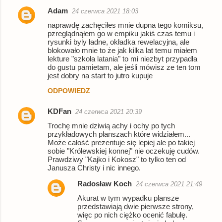
Adam
24 czerwca 2021 18:03
K
naprawdę zachęciłes mnie dupna tego komiksu,
o
pzreglądnąłem go w empiku jakiś czas temu i
rysunki byly ładne, okładka rewelacyjna, ale
m
blokowało mnie to że jak kilka lat temu miałem
e
lekture "szkoła latania" to mi niezbyt przypadła
do gustu pamietam, ale jeśli mówisz ze ten tom
n
jest dobry na start to jutro kupuje
t
ODPOWIEDZ
a
KDFan
24 czerwca 2021 20:39
r
Trochę mnie dziwią achy i ochy po tych
z
przykładowych planszach które widziałem...
e
Może całość prezentuje się lepiej ale po takiej
sobie "Królewskiej konnej" nie oczekuję cudów.
Prawdziwy "Kajko i Kokosz" to tylko ten od
Janusza Christy i nic innego.
Radosław Koch
24 czerwca 2021 21:49
Akurat w tym wypadku plansze
przedstawiają dwie pierwsze strony,
więc po nich ciężko ocenić fabułę.