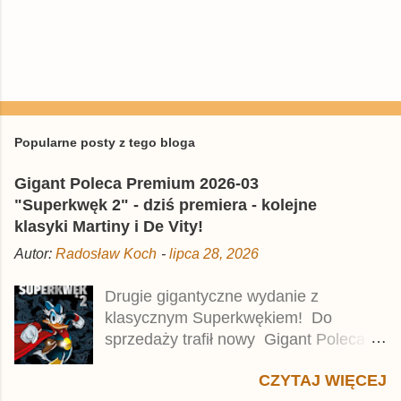
P
r
z
e
Popularne posty z tego bloga
ś
l
Gigant Poleca Premium 2026-03
i
j
"Superkwęk 2" - dziś premiera - kolejne
k
klasyki Martiny i De Vity!
o
m
Autor:
Radosław Koch
-
lipca 28, 2026
e
n
t
Drugie gigantyczne wydanie z
a
klasycznym Superkwękiem! Do
r
z
sprzedaży trafił nowy Gigant Poleca
Premium pod tytułem Superkwęk 2 .
CZYTAJ WIĘCEJ
Jest to kolejny 624-stronicowy tom z