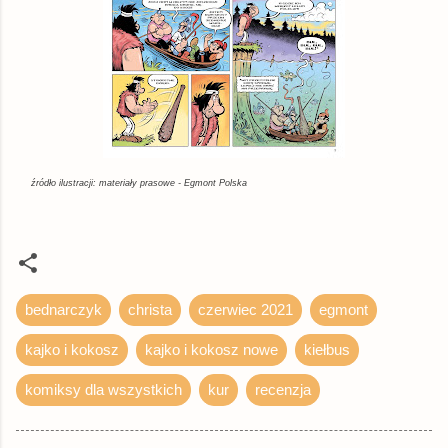
źródło ilustracji: materiały prasowe - Egmont Polska
bednarczyk
christa
czerwiec 2021
egmont
kajko i kokosz
kajko i kokosz nowe
kiełbus
komiksy dla wszystkich
kur
recenzja