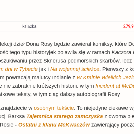
książka
279,9
książka
400,8
olekcji dzieł Dona Rosy będzie zawierał komiksy, które 
ść tego typu historyjek pojawiła się w ramach
Kaczora 
oszukiwaniu przez Sknerusa podmorskich skarbów, lecz 
m dni w Tybecie
jak i
Na wojennej ścieżce
. Pierwszy z 
im powracają malutcy Indianie z
W Krainie Wielkich Jezi
ie nie zabraknie krótszych historii, w tym
Incident at McD
tkowe teksty, w tym ciąg dalszy autobiografii Rosy
y znajdziecie w
osobnym tekście
. To niejedyne ciekawe 
kcji Barksa
Tajemnica starego zamczyska
z dwoma pie
 Rosie -
Ostatni z klanu McKwaczów
zawierający pocz