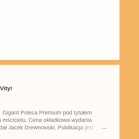
Vity!
y Gigant Poleca Premium pod tytułem
ym mścicielu. Cena okładkowa wydania
dał Jacek Drewnowski. Publikacja jest
 , który trafił do sprzedaży pod koniec