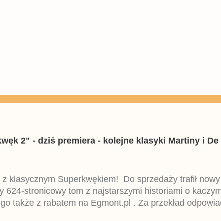
k 2" - dziś premiera - kolejne klasyki Martiny i De 
 z klasycznym Superkwękiem! Do sprzedaży trafił now
ny 624-stronicowy tom z najstarszymi historiami o kacz
 go także z rabatem na Egmont.pl . Za przekład odpowia
iemieckiego Lustiges Taschenbuch Phantomias Collection