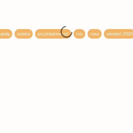
opułą
polska
przykładowe str
ros
rosa
sierpień 2020