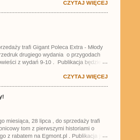
CZYTAJ WIĘCEJ
zedaży trafi Gigant Poleca Extra - Młody
przedruk drugiego wydania o przygodach
wieści z wydań 9-10 . Publikacja będzie
0. i 21. Lustiges Taschenbuch Young Comics,
CZYTAJ WIĘCEJ
y!
miesiąca, 28 lipca , do sprzedaży trafi
onicowy tom z pierwszymi historiami o
go z rabatem na Egmont.pl . Publikacja jest