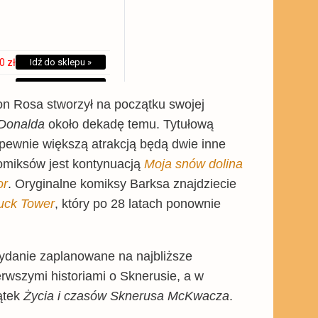
0 zł
Idź do sklepu »
5 zł
Idź do sklepu »
Don Rosa stworzył na początku swojej
© BUY.BOX
Donalda
około dekadę temu. Tytułową
pewnie większą atrakcją będą dwie inne
komiksów jest kontynuacją
Moja snów dolina
or
. Oryginalne komiksy Barksa znajdziecie
uck Tower
, który po 28 latach ponownie
wydanie zaplanowane na najbliższe
rwszymi historiami o Sknerusie, a w
ątek
Życia i czasów Sknerusa McKwacza
.