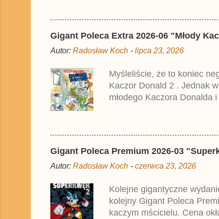
2025 roku.
Gigant Poleca Extra 2026-06 "Młody Kac
Autor:
Radosław Koch
-
lipca 23, 2026
Myśleliście, że to koniec n
Kaczor Donald 2 . Jednak w
młodego Kaczora Donalda i j
liczyła ok. 360 stron i kos
które zostały wydane w Nie
Gigant Poleca Premium 2026-03 "Superkwę
Autor:
Radosław Koch
-
czerwca 23, 2026
Kolejne gigantyczne wydanie
kolejny Gigant Poleca Premi
kaczym mścicielu. Cena okła