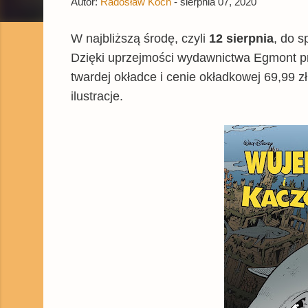
Autor:
Radosław Koch
-
sierpnia 07, 2020
W najbliższą środę, czyli
12 sierpnia
, do s
Dzięki uprzejmości wydawnictwa Egmont pr
twardej okładce i cenie okładkowej 69,99 z
ilustracje.