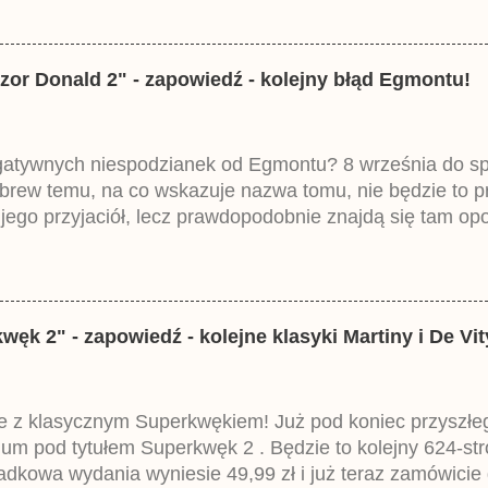
zor Donald 2" - zapowiedź - kolejny błąd Egmontu!
egatywnych niespodzianek od Egmontu? 8 września do spr
brew temu, na co wskazuje nazwa tomu, nie będzie to 
ego przyjaciół, lecz prawdopodobnie znajdą się tam opo
ztowała 37,99 zł. W środku znajdą się historie z tomów 2
mczech parę miesięcy temu.
k 2" - zapowiedź - kolejne klasyki Martiny i De Vit
 z klasycznym Superkwękiem! Już pod koniec przyszłego 
um pod tytułem Superkwęk 2 . Będzie to kolejny 624-str
dkowa wydania wyniesie 49,99 zł i już teraz zamówicie 