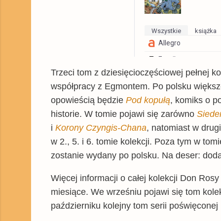
Wszystkie
Książka
Allegro
Empik
Trzeci tom z dziesięcioczęściowej pełnej k
współpracy z Egmontem. Po polsku większo
opowieścią będzie
Pod kopułą
, komiks o p
historie. W tomie pojawi się zarówno
Siede
i
Korony Czyngis-Chana
, natomiast w drug
w 2., 5. i 6. tomie kolekcji. Poza tym w tom
zostanie wydany po polsku.
Na deser: doda
Więcej informacji o całej kolekcji Don Ros
miesiące. We wrześniu pojawi się tom kole
październiku kolejny tom serii poświęconej