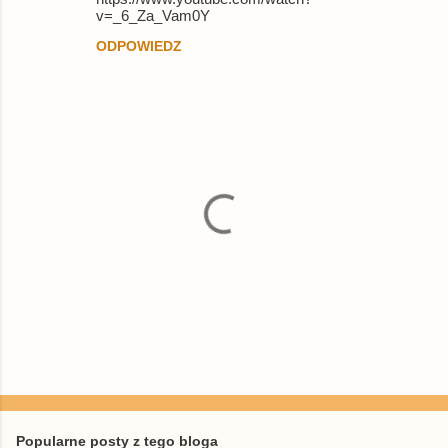
r
v=_6_Za_Vam0Y
z
ODPOWIEDZ
e
P
r
z
e
Popularne posty z tego bloga