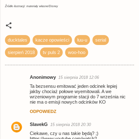
Źródło ilustracji: materiały własne/Disney
ducktales
kacze opowieści
łuu-u
serial
sierpień 2018
tv puls 2
woo-hoo
Anonimowy
15 sierpnia 2018 12:06
K
Ta bezsensu emitować jeden odcinek lepiej
o
jakby chociaż połowe wyemitowali. A we
wrzeniowym programie stacji do 7 września nic
m
nie ma o emisji nowych odcinków KO
e
ODPOWIEDZ
n
t
SlavekG
15 sierpnia 2018 20:30
a
Ciekawe, czy u nas takie będą? ;)
https://www.youtube.com/watch?