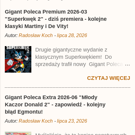
ś
l
Gigant Poleca Premium 2026-03
i
j
"Superkwęk 2" - dziś premiera - kolejne
k
klasyki Martiny i De Vity!
o
m
Autor:
Radosław Koch
-
lipca 28, 2026
e
n
t
Drugie gigantyczne wydanie z
a
klasycznym Superkwękiem! Do
r
z
sprzedaży trafił nowy Gigant Poleca
Premium pod tytułem Superkwęk 2 .
CZYTAJ WIĘCEJ
Jest to kolejny 624-stronicowy tom z
najstarszymi historiami o kaczym
mścicielu. Cena okładkowa wydania
Gigant Poleca Extra 2026-06 "Młody
wynosi 49,99 zł i zamówicie go także z
Kaczor Donald 2" - zapowiedź - kolejny
rabatem na Egmont.pl . Za przekład
błąd Egmontu!
odpowiadał Jacek Drewnowski.
Autor:
Radosław Koch
-
lipca 23, 2026
Publikacja jest przedrukiem drugiego
tomu niemieckiego Lustiges