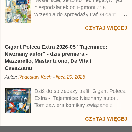
Myśleliście, że to koniec negatywnych
Taschenbuch Phantomias Collection ,
niespodzianek od Egmontu? 8
który trafił do sprzedaży pod koniec
września do sprzedaży trafi Gigant
2025 roku.
Poleca Extra - Młody Kaczor Donald 2 .
CZYTAJ WIĘCEJ
Jednak wbrew temu, na co wskazuje
nazwa tomu, nie będzie to przedruk
drugiego wydania o przygodach
Gigant Poleca Extra 2026-05 "Tajemnice:
młodego Kaczora Donalda i jego
Nieznany autor" - dziś premiera -
przyjaciół, lecz prawdopodobnie znajdą
Mazzarello, Mastantuono, De Vita i
się tam opowieści z wydań 9-10 .
Cavazzano
Publikacja będzie liczyła ok. 360 stron i
Autor:
Radosław Koch
-
lipca 29, 2026
kosztowała 37,99 zł. W środku znajdą
się historie z tomów 20. i 21. Lustiges
Dziś do sprzedaży trafił Gigant Poleca
Taschenbuch Young Comics, które
Extra - Tajemnice: Nieznany autor .
zostały wydane w Niemczech parę
Tom zawiera komiksy związane z
miesięcy temu.
różnymi tajemnicami, w tym co
CZYTAJ WIĘCEJ
najmniej kilka ciekawych historii,
zarówno nowych jak i tych, które w