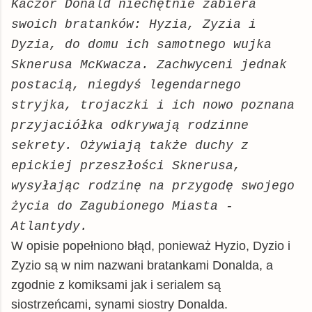
Kaczor Donald niechętnie zabiera
swoich bratanków: Hyzia, Zyzia i
Dyzia, do domu ich samotnego wujka
Sknerusa McKwacza. Zachwyceni jednak
postacią, niegdyś legendarnego
stryjka, trojaczki i ich nowo poznana
przyjaciółka odkrywają rodzinne
sekrety. Ożywiają także duchy z
epickiej przeszłości Sknerusa,
wysyłając rodzinę na przygodę swojego
życia do Zagubionego Miasta -
Atlantydy.
W opisie popełniono błąd, ponieważ Hyzio, Dyzio i
Zyzio są w nim nazwani bratankami Donalda, a
zgodnie z komiksami jak i serialem są
siostrzeńcami, synami siostry Donalda.