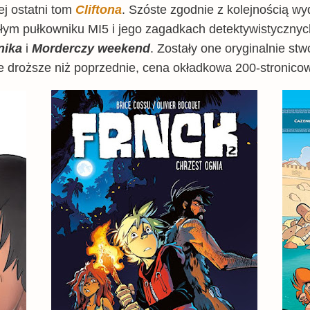
ej ostatni tom
Cliftona
. Szóste zgodnie z kolejnością wy
byłym pułkowniku MI5 i jego zagadkach detektywistyczny
nika
i
Morderczy weekend
. Zostały one oryginalnie st
 droższe niż poprzednie, cena okładkowa 200-stronicow