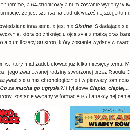
nhomme, a 64-stronicowy album zostanie wydany w twar
nformacje, że jest szansa na dodruk wcześniejszego tomu,
owiedziana inna seria, a jest nią
Sixtine
Składająca się
czynie, która po zniknięciu ojca żyje z matką oraz ba
o album liczący 80 stron, który zostanie wydany w tward
miks, który miał zadebiutować już kilka miesięcy temu.
ca i jego zwariowanej rodziny stworzonej przez Raoula 
ukazywać się u nas chronologicznie i w pierwszy tom nosz
 Co za mucha go ugryzła?!
i tytułowe
Ciepło, cieplej..
strony, zostanie wydany w formacie B5 i atrakcyjnej ceni