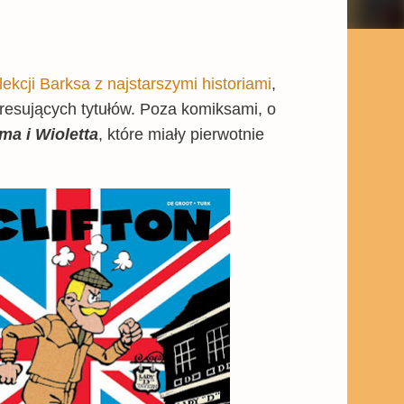
lekcji Barksa z najstarszymi historiami
,
teresujących tytułów. Poza komiksami, o
a i Wioletta
, które miały pierwotnie