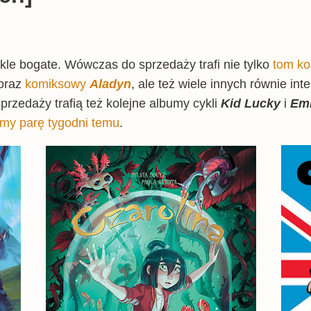
le bogate. Wówczas do sprzedaży trafi nie tylko
tom ko
oraz
komiksowy
Aladyn
, ale też wiele innych równie in
przedaży trafią też kolejne albumy cykli
Kid Lucky
i
Emm
śmy parę tygodni temu
.