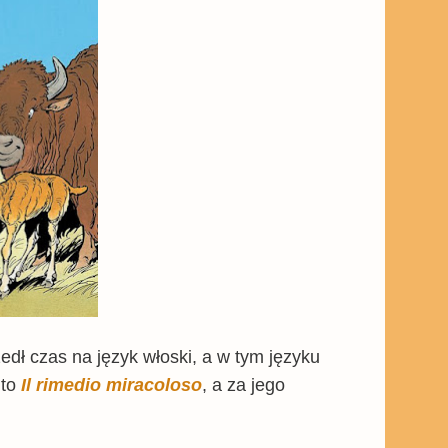
edł czas na język włoski, a w tym języku
 to
Il rimedio miracoloso
, a za jego