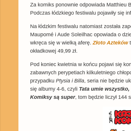
Za komiks ponownie odpowiada Matthieu Bo
Podczas łódzkiego festiwalu pojawiły się i
Na łódzkim festiwalu natomiast została zap
Maupomé i Aude Soleilhac opowiada o dziew
wkręca się w wielką aferę.
Złoto Azteków
t
okładkowej 49,99 zł.
Pod koniec kwietnia w końcu pojawi się ko
zabawnych perypetiach kilkuletniego chłop
przypadku
Ptysia i Billa
, seria nie będzie 
się albumy 4-6, czyli
Tata umie wszystko,
Komiksy są super
, tom będzie liczył 144 