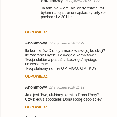
Anonimowy
27 stycznia 2020 21:22
Ja tam nie wiem, ale kiedy ostatni raz
byłem na tej stronie najstarszy artykuł
pochodził z 2011 r.
ODPOWIEDZ
Anonimowy
27 stycznia 2020 17:27
Ile komiksów Disneya masz w swojej kolekcji?
Ile zagranicznych? Ile wogóle komiksów?
Twoja ulubiona postać z kaczego/mysiego
uniwersum to...
Twój ulubiony numer GP, MGG, GM, KD?
ODPOWIEDZ
Anonimowy
27 stycznia 2020 21:12
Jaki jest Twój ulubiony komiks Dona Rosy?
Czy kiedyś spotkałeś Dona Rosę osobiście?
ODPOWIEDZ