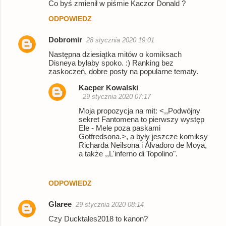
Co byś zmienił w piśmie Kaczor Donald ?
ODPOWIEDZ
Dobromir
28 stycznia 2020 19:01
Następna dziesiątka mitów o komiksach
Disneya byłaby spoko. :) Ranking bez
zaskoczeń, dobre posty na popularne tematy.
Kacper Kowalski
29 stycznia 2020 07:17
Moja propozycja na mit: <,,Podwójny
sekret Fantomena to pierwszy występ
Ele - Mele poza paskami
Gotfredsona.>, a były jeszcze komiksy
Richarda Neilsona i Àlvadoro de Moya,
a także ,,L'inferno di Topolino".
ODPOWIEDZ
Glaree
29 stycznia 2020 08:14
Czy Ducktales2018 to kanon?