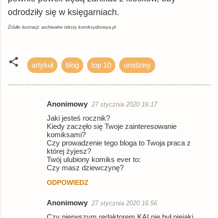
odrodziły się w księgarniach.
Źródło ilustracji: archiwalne teksty komiksydisneya.pl
artykuł
blog
top 10
urodziny
Anonimowy
27 stycznia 2020 16:17
K
Jaki jesteś rocznik?
o
Kiedy zaczęło się Twoje zainteresowanie
komiksami?
m
Czy prowadzenie tego bloga to Twoja praca z
e
której żyjesz?
Twój ulubiony komiks ever to:
n
Czy masz dziewczynę?
t
ODPOWIEDZ
a
Anonimowy
27 stycznia 2020 16:56
r
Czy pierwszym redaktorem KAI nie był niejaki