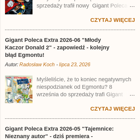
z
sprzedaży trafił nowy Gigant Poleca
Premium pod tytułem Superkwęk 2 .
CZYTAJ WIĘCEJ
Jest to kolejny 624-stronicowy tom z
najstarszymi historiami o kaczym
mścicielu. Cena okładkowa wydania
Gigant Poleca Extra 2026-06 "Młody
wynosi 49,99 zł i zamówicie go także z
Kaczor Donald 2" - zapowiedź - kolejny
rabatem na Egmont.pl . Za przekład
błąd Egmontu!
odpowiadał Jacek Drewnowski.
Autor:
Radosław Koch
-
lipca 23, 2026
Publikacja jest przedrukiem drugiego
tomu niemieckiego Lustiges
Myśleliście, że to koniec negatywnych
Taschenbuch Phantomias Collection ,
niespodzianek od Egmontu? 8
który trafił do sprzedaży pod koniec
września do sprzedaży trafi Gigant
2025 roku.
Poleca Extra - Młody Kaczor Donald 2 .
CZYTAJ WIĘCEJ
Jednak wbrew temu, na co wskazuje
nazwa tomu, nie będzie to przedruk
drugiego wydania o przygodach
Gigant Poleca Extra 2026-05 "Tajemnice:
młodego Kaczora Donalda i jego
Nieznany autor" - dziś premiera -
przyjaciół, lecz prawdopodobnie znajdą