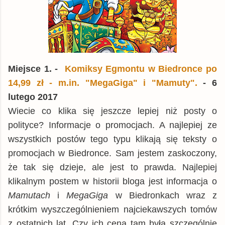
Miejsce 1. -
Komiksy Egmontu w Biedronce po
14,99 zł - m.in. "MegaGiga" i "Mamuty".
- 6
lutego 2017
Wiecie co klika się jeszcze lepiej niż posty o
polityce? Informacje o promocjach. A najlepiej ze
wszystkich postów tego typu klikają się teksty o
promocjach w Biedronce. Sam jestem zaskoczony,
że tak się dzieje, ale jest to prawda. Najlepiej
klikalnym postem w historii bloga jest informacja o
Mamutach
i
MegaGiga
w Biedronkach wraz z
krótkim wyszczególnieniem najciekawszych tomów
z ostatnich lat. Czy ich cena tam była szczególnie