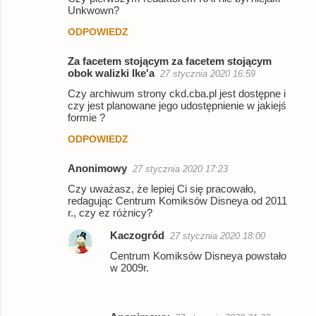
z
Unkwown?
e
ODPOWIEDZ
Za facetem stojącym za facetem stojącym
obok walizki Ike'a
27 stycznia 2020 16:59
Czy archiwum strony ckd.cba.pl jest dostępne i
czy jest planowane jego udostępnienie w jakiejś
formie ?
ODPOWIEDZ
Anonimowy
27 stycznia 2020 17:23
Czy uważasz, że lepiej Ci się pracowało,
redagując Centrum Komiksów Disneya od 2011
r., czy ez różnicy?
Kaczogród
27 stycznia 2020 18:00
Centrum Komiksów Disneya powstało
w 2009r.