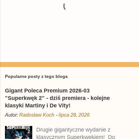
P
r
z
e
Popularne posty z tego bloga
ś
l
Gigant Poleca Premium 2026-03
i
j
"Superkwęk 2" - dziś premiera - kolejne
k
klasyki Martiny i De Vity!
o
m
Autor:
Radosław Koch
-
lipca 28, 2026
e
n
t
Drugie gigantyczne wydanie z
a
klasycznym Superkwękiem! Do
r