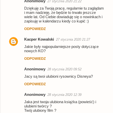
Anonimowy
27 stycznia 2020 21:22
Dziękuję za Twoją pracę, regularnie tu zaglądam
i mam nadzieję, że będzie to trwało jeszcze
wiele lat. Od Ciebie dowiaduję się o nowinkach i
zapisuję w kalendarzu kiedy co kupić :)
ODPOWIEDZ
Kacper Kowalski
27 stycznia 2020 21:27
Jakie były najpopularniejsze posty dotyczące
nowych KO?
ODPOWIEDZ
Anonimowy
28 stycznia 2020 09:52
Jacy są twoi ulubioni rysownicy Disneya?
ODPOWIEDZ
Anonimowy
28 stycznia 2020 12:39
Jaka jest twoja ulubiona książka (powieść) i
ulubieni twórcy ?
Twój ulubiony film ?