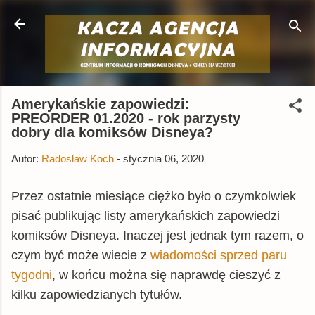
Przejdź do głównej zawartości
Amerykańskie zapowiedzi:
PREORDER 01.2020 - rok parzysty
dobry dla komiksów Disneya?
Autor:
Radosław Koch
-
stycznia 06, 2020
Przez ostatnie miesiące ciężko było o czymkolwiek
pisać publikując listy amerykańskich zapowiedzi
komiksów Disneya. Inaczej jest jednak tym razem, o
czym być może wiecie z
wiadomości sprzed paru
tygodni
, w końcu można się naprawdę cieszyć z
kilku zapowiedzianych tytułów.