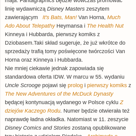
maja. Fantagraphics będzie wówczas promować
linię wydawniczą
Disney Masters
zeszytem
zawierającym
It's Bats, Man!
Van Horna,
Much
Ado About Telepathy
Heymansa i
The Health Nut
Kinneya i Hubbarda, pierwszy komiks z
Dziobasem.Taki skład sugeruje, że już wkrótce do
sprzedaży trafią tomy poświęcone twórczości Van
Horna oraz Kinneya i Hubbarda.
Nie mniej ciekawie jednak zapowiada się
standardowa oferta IDW. W marcu w 55. wydaniu
Uncle Scrooge
pojawi się
prolog
i
pierwszy komiks
z
The New Adventures of the McDuck Dynasty
będącej kontynuacją wydanego w Polsce cyklu
Z
dziejów Kaczego Rodu
.
Numer będzie otwierała też
naprawdę ładna okładka. Natomiast w 11. zeszycie
Disney Comics and Stories
zostaną opublikowane