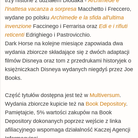
trzy historie z udziałem Diodaka -
Archimede e
l'inattesa vacanza a sorpresa
Macchetto i Freccero,
wydane po polsku
Archimede e la sfida all'ultima
invenzione
Faccinego i Ferrarisa oraz
Edi e i rifiuti
reticenti
Edrighiego i Pastrovicchio.
Dark Horse na kolejne miesiące zapowiada dwa
wydania zbiorcze składające się z dwóch adaptacji
filmów Disneya oraz tom z przedrukami historyjek o
księżniczkach Disneya wydanych niegdyś przez Joe
Books.
Część tytułów dostępna jest też w
Multiversum
.
Wydania zbiorcze kupicie też na
Book Depository
.
Pamiętajcie, 5% wartości zakupów na Book
Depository dokonanych poprzez wejście z linka
afiliacyjnego wspomaga działalność Kaczej Agencji