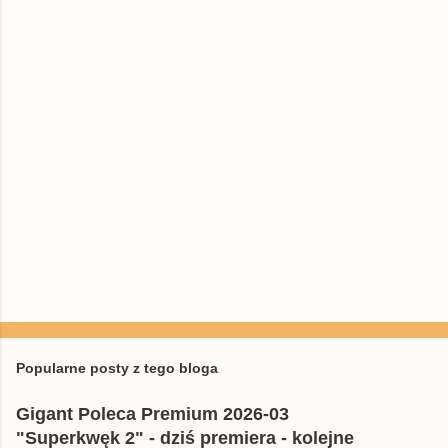
t
a
r
z
e
Popularne posty z tego bloga
Gigant Poleca Premium 2026-03
"Superkwęk 2" - dziś premiera - kolejne