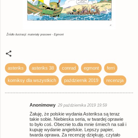
Źródło ilustracji: materiały prasowe - Egmont
asteriks
asteriks 38
conrad
egmont
ferri
komiksy dla wszystkich
październik 2019
recenzja
Anonimowy
29 października 2019 19:59
K
Żałuję, że polskie wydania Asteriksa są teraz
o
takie sobie. Niebieska seria, w twardej oprawie
to było coś. Obecnie to.dla mnie śmiech na sali i
m
kupuję wydanie angielskie. Lepszy papier,
e
twarda oprawa. Za recenzję dziękuję, czytało