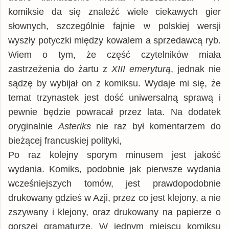
komiksie da się znaleźć wiele ciekawych gier
słownych, szczególnie fajnie w polskiej wersji
wyszły potyczki między kowalem a sprzedawcą ryb.
Wiem o tym, że część czytelników miała
zastrzeżenia do żartu z
XIII emeryturą
, jednak nie
sądzę by wybijał on z komiksu. Wydaje mi się, że
temat trzynastek jest dość uniwersalną sprawą i
pewnie będzie powracał przez lata. Na dodatek
oryginalnie
Asteriks
nie raz był komentarzem do
bieżącej francuskiej polityki,
Po raz kolejny sporym minusem jest jakość
wydania. Komiks, podobnie jak pierwsze wydania
wcześniejszych tomów, jest prawdopodobnie
drukowany gdzieś w Azji, przez co jest klejony, a nie
zszywany i klejony, oraz drukowany na papierze o
gorszej gramaturze. W jednym miejscu komiksu