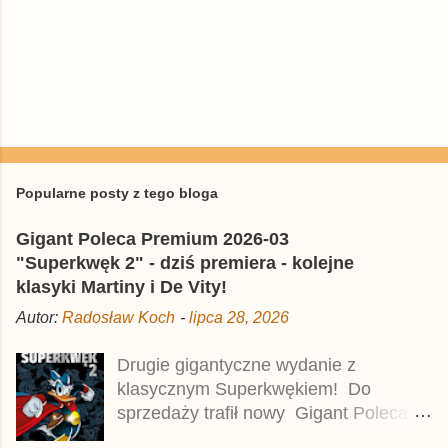
P
r
z
e
Popularne posty z tego bloga
ś
l
Gigant Poleca Premium 2026-03
i
j
"Superkwęk 2" - dziś premiera - kolejne
k
klasyki Martiny i De Vity!
o
m
Autor:
Radosław Koch
-
lipca 28, 2026
e
n
t
Drugie gigantyczne wydanie z
a
klasycznym Superkwękiem! Do
r
z
sprzedaży trafił nowy Gigant Poleca
Premium pod tytułem Superkwęk 2 .