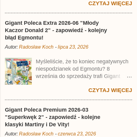
CZYTAJ WIĘCEJ
Jest to kolejny 624-stronicowy tom z
najstarszymi historiami o kaczym
mścicielu. Cena okładkowa wydania
Gigant Poleca Extra 2026-06 "Młody
wynosi 49,99 zł i zamówicie go także z
Kaczor Donald 2" - zapowiedź - kolejny
rabatem na Egmont.pl . Za przekład
błąd Egmontu!
odpowiadał Jacek Drewnowski.
Autor:
Radosław Koch
-
lipca 23, 2026
Publikacja jest przedrukiem drugiego
tomu niemieckiego Lustiges
Myśleliście, że to koniec negatywnych
Taschenbuch Phantomias Collection ,
niespodzianek od Egmontu? 8
który trafił do sprzedaży pod koniec
września do sprzedaży trafi Gigant
2025 roku.
Poleca Extra - Młody Kaczor Donald 2 .
CZYTAJ WIĘCEJ
Jednak wbrew temu, na co wskazuje
nazwa tomu, nie będzie to przedruk
drugiego wydania o przygodach
Gigant Poleca Premium 2026-03
młodego Kaczora Donalda i jego
"Superkwęk 2" - zapowiedź - kolejne
przyjaciół, lecz prawdopodobnie znajdą
klasyki Martiny i De Vity!
się tam opowieści z wydań 9-10 .
Autor:
Radosław Koch
-
czerwca 23, 2026
Publikacja będzie liczyła ok. 360 stron i