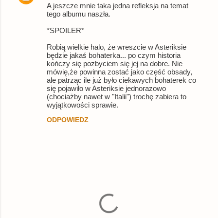
A jeszcze mnie taka jedna refleksja na temat
tego albumu naszła.
*SPOILER*
Robią wielkie halo, że wreszcie w Asteriksie
będzie jakaś bohaterka... po czym historia
kończy się pozbyciem się jej na dobre. Nie
mówię,że powinna zostać jako część obsady,
ale patrząc ile już było ciekawych bohaterek co
się pojawiło w Asteriksie jednorazowo
(chociażby nawet w "Italii") trochę zabiera to
wyjątkowości sprawie.
ODPOWIEDZ