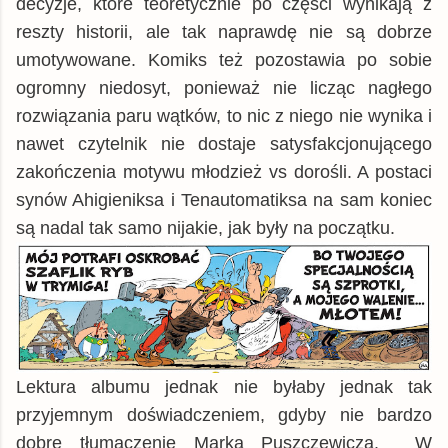
decyzje, które teoretycznie po części wynikają z
reszty historii, ale tak naprawdę nie są dobrze
umotywowane. Komiks też pozostawia po sobie
ogromny niedosyt, ponieważ nie licząc nagłego
rozwiązania paru wątków, to nic z niego nie wynika i
nawet czytelnik nie dostaje satysfakcjonującego
zakończenia motywu młodzież vs dorośli. A postaci
synów Ahigieniksa i Tenautomatiksa na sam koniec
są nadal tak samo nijakie, jak były na początku.
Lektura albumu jednak nie byłaby jednak tak
przyjemnym doświadczeniem, gdyby nie bardzo
dobre tłumaczenie Marka Puszczewicza. W