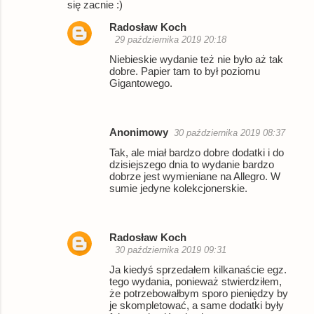
się zacnie :)
n
Radosław Koch
t
29 października 2019 20:18
a
Niebieskie wydanie też nie było aż tak
r
dobre. Papier tam to był poziomu
Gigantowego.
z
e
Anonimowy
30 października 2019 08:37
Tak, ale miał bardzo dobre dodatki i do
dzisiejszego dnia to wydanie bardzo
dobrze jest wymieniane na Allegro. W
sumie jedyne kolekcjonerskie.
Radosław Koch
30 października 2019 09:31
Ja kiedyś sprzedałem kilkanaście egz.
tego wydania, ponieważ stwierdziłem,
że potrzebowałbym sporo pieniędzy by
je skompletować, a same dodatki były