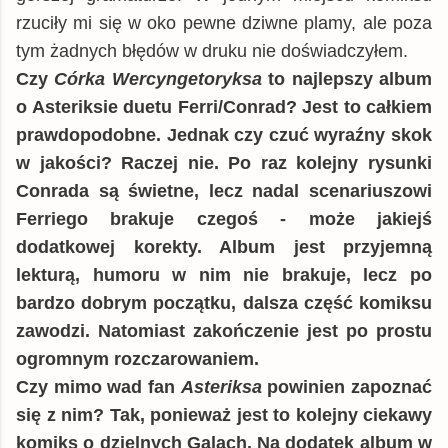
rzuciły mi się w oko pewne dziwne plamy, ale poza
tym żadnych błędów w druku nie doświadczyłem.
Czy
Córka Wercyngetoryksa
to najlepszy album
o Asteriksie duetu Ferri/Conrad? Jest to całkiem
prawdopodobne. Jednak czy czuć wyraźny skok
w jakości? Raczej nie. Po raz kolejny rysunki
Conrada są świetne, lecz nadal scenariuszowi
Ferriego brakuje czegoś - może jakiejś
dodatkowej korekty. Album jest przyjemną
lekturą, humoru w nim nie brakuje, lecz po
bardzo dobrym początku, dalsza część komiksu
zawodzi. Natomiast zakończenie jest po prostu
ogromnym rozczarowaniem.
Czy mimo wad fan
Asteriksa
powinien zapoznać
się z nim? Tak, ponieważ jest to kolejny ciekawy
komiks o dzielnych Galach. Na dodatek album
w