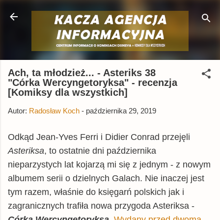
Przejdź do głównej zawartości
Ach, ta młodzież... - Asteriks 38
"Córka Wercyngetoryksa" - recenzja
[Komiksy dla wszystkich]
Autor:
Radosław Koch
-
października 29, 2019
Odkąd Jean-Yves Ferri i Didier Conrad przejęli
Asteriksa
, to ostatnie dni października
nieparzystych lat kojarzą mi się z jednym - z nowym
albumem serii o dzielnych Galach. Nie inaczej jest
tym razem, właśnie do księgarń polskich jak i
zagranicznych trafiła nowa przygoda Asteriksa -
Córka Wercyngetoryksa
.
Wydany przed dwoma