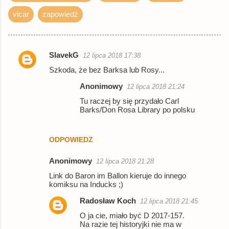
vicar
zapowiedź
SlavekG
12 lipca 2018 17:38
K
Szkoda, że bez Barksa lub Rosy...
o
Anonimowy
12 lipca 2018 21:24
m
Tu raczej by się przydało Carl
e
Barks/Don Rosa Library po polsku
n
t
ODPOWIEDZ
a
r
Anonimowy
12 lipca 2018 21:28
z
Link do Baron im Ballon kieruje do innego
komiksu na Inducks ;)
e
Radosław Koch
12 lipca 2018 21:45
O ja cie, miało być D 2017-157.
Na razie tej historyjki nie ma w