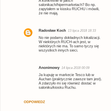
A konkretnie w jakich
salonikach/hipermarketach? Bo np.
zapytałem w kiosku RUCHU i mówili,
że nie mają.
Radosław Koch
13 lipca 2018 18:33
No nie podamy dokładnych lokalizacji.
W niektórych RUCH-ach jest, w
niektórych nie ma. To samo tyczy się
wszystkich innych sieci.
Anonimowy
14 lipca 2018 00:09
Ja kupuję w markecie Tesco lub w
Auchan (praktycznie zawsze tam jest).
A zdarzyło mi się również dostać w
saloniku/kiosku Ruchu.
ODPOWIEDZ