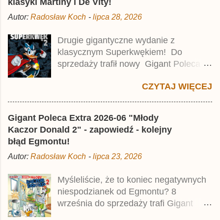
klasyki Martiny i De Vity!
o
m
Autor:
Radosław Koch
-
lipca 28, 2026
e
n
t
Drugie gigantyczne wydanie z
a
klasycznym Superkwękiem! Do
r
z
sprzedaży trafił nowy Gigant Poleca
Premium pod tytułem Superkwęk 2 .
CZYTAJ WIĘCEJ
Jest to kolejny 624-stronicowy tom z
najstarszymi historiami o kaczym
mścicielu. Cena okładkowa wydania
Gigant Poleca Extra 2026-06 "Młody
wynosi 49,99 zł i zamówicie go także z
Kaczor Donald 2" - zapowiedź - kolejny
rabatem na Egmont.pl . Za przekład
błąd Egmontu!
odpowiadał Jacek Drewnowski.
Autor:
Radosław Koch
-
lipca 23, 2026
Publikacja jest przedrukiem drugiego
tomu niemieckiego Lustiges
Myśleliście, że to koniec negatywnych
Taschenbuch Phantomias Collection ,
niespodzianek od Egmontu? 8
który trafił do sprzedaży pod koniec
września do sprzedaży trafi Gigant
2025 roku.
Poleca Extra - Młody Kaczor Donald 2 .