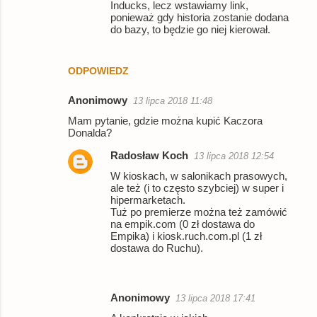
Inducks, lecz wstawiamy link,
ponieważ gdy historia zostanie dodana
do bazy, to będzie go niej kierował.
ODPOWIEDZ
Anonimowy
13 lipca 2018 11:48
Mam pytanie, gdzie można kupić Kaczora
Donalda?
Radosław Koch
13 lipca 2018 12:54
W kioskach, w salonikach prasowych,
ale też (i to często szybciej) w super i
hipermarketach.
Tuż po premierze można też zamówić
na empik.com (0 zł dostawa do
Empika) i kiosk.ruch.com.pl (1 zł
dostawa do Ruchu).
Anonimowy
13 lipca 2018 17:41