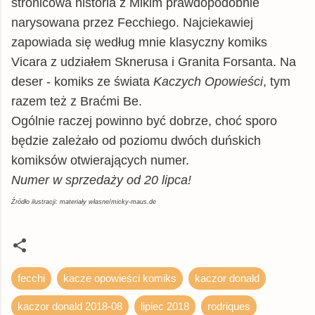
stronicowa historia z Mikim prawdopodobnie
narysowana przez Fecchiego. Najciekawiej
zapowiada się według mnie klasyczny komiks
Vicara z udziałem Sknerusa i Granita Forsanta. Na
deser - komiks ze świata
Kaczych Opowieści
, tym
razem też z Braćmi Be.
Ogólnie raczej powinno być dobrze, choć sporo
będzie zależało od poziomu dwóch duńskich
komiksów otwierających numer.
Numer w sprzedaży od 20 lipca!
Źródło ilustracji: materiały własne/micky-maus.de
fecchi
kacze opowieści komiks
kaczor donald
kaczor donald 2018-08
lipiec 2018
rodriques