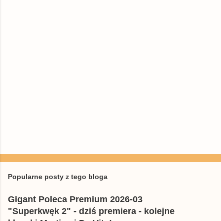
P
r
z
e
Popularne posty z tego bloga
ś
l
Gigant Poleca Premium 2026-03
i
j
"Superkwęk 2" - dziś premiera - kolejne
k