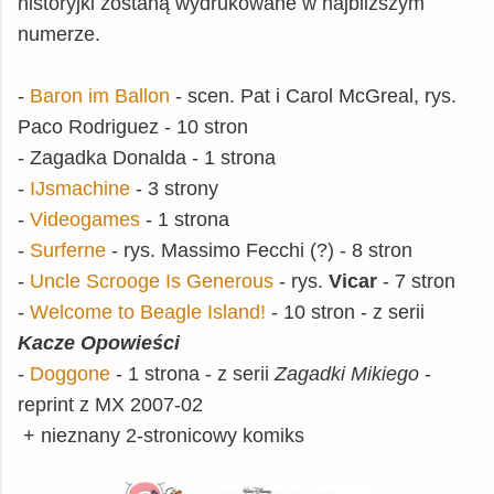
historyjki zostaną wydrukowane w najbliższym
numerze.
-
Baron im Ballon
- scen. Pat i Carol McGreal, rys.
Paco Rodriguez - 10 stron
- Zagadka Donalda - 1 strona
-
IJsmachine
- 3 strony
-
Videogames
- 1 strona
-
Surferne
- rys. Massimo Fecchi (?) - 8 stron
-
Uncle Scrooge Is Generous
- rys.
Vicar
- 7 stron
-
Welcome to Beagle Island!
- 10 stron - z serii
Kacze Opowieści
-
Doggone
- 1 strona - z serii
Zagadki Mikiego
-
reprint z MX 2007-02
+ nieznany 2-stronicowy komiks