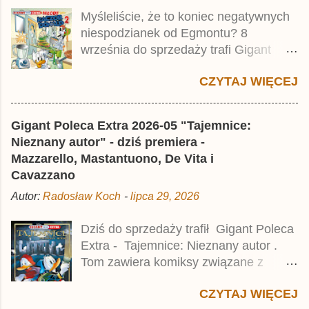
tomu niemieckiego Lustiges
Myśleliście, że to koniec negatywnych
Taschenbuch Phantomias Collection ,
niespodzianek od Egmontu? 8
który trafił do sprzedaży pod koniec
września do sprzedaży trafi Gigant
2025 roku.
Poleca Extra - Młody Kaczor Donald 2 .
CZYTAJ WIĘCEJ
Jednak wbrew temu, na co wskazuje
nazwa tomu, nie będzie to przedruk
drugiego wydania o przygodach
Gigant Poleca Extra 2026-05 "Tajemnice:
młodego Kaczora Donalda i jego
Nieznany autor" - dziś premiera -
przyjaciół, lecz prawdopodobnie znajdą
Mazzarello, Mastantuono, De Vita i
się tam opowieści z wydań 9-10 .
Cavazzano
Publikacja będzie liczyła ok. 360 stron i
Autor:
Radosław Koch
-
lipca 29, 2026
kosztowała 37,99 zł. W środku znajdą
się historie z tomów 20. i 21. Lustiges
Dziś do sprzedaży trafił Gigant Poleca
Taschenbuch Young Comics, które
Extra - Tajemnice: Nieznany autor .
zostały wydane w Niemczech parę
Tom zawiera komiksy związane z
miesięcy temu.
różnymi tajemnicami, w tym co
CZYTAJ WIĘCEJ
najmniej kilka ciekawych historii,