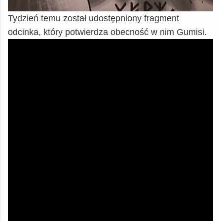
Tydzień temu został udostępniony fragment
odcinka, który potwierdza obecność w nim Gumisi.