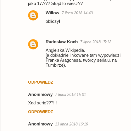
e
jako 17.??? Skąd to wiesz??
n
Willow
7 lipca 2018 14:43
t
obliczył
a
r
Radosław Koch
7 lipca 2018 15:12
z
Angielska Wikipedia.
e
[a dokładnie linkowane tam wypowiedzi
Franka Aragonesa, twórcy serialu, na
Tumblrze).
ODPOWIEDZ
Anonimowy
7 lipca 2018 15:01
Xdd serio???!!!
ODPOWIEDZ
Anonimowy
13 lipca 2018 16:19