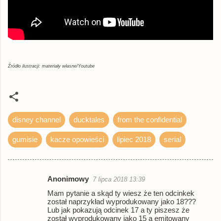
Źródło ilustracji: materiały własne/Youtube
disney channel
ducktales
from the confidential
gumisie
kacze opowieści
lipiec 2018
serial
Anonimowy
7 lipca 2018 13:39
K
Mam pytanie a skąd ty wiesz że ten odcinkek
o
został naprzykład wyprodukowany jako 18???
Lub jak pokazują odcinek 17 a ty piszesz że
m
został wyprodukowany jako 15 a emitowany