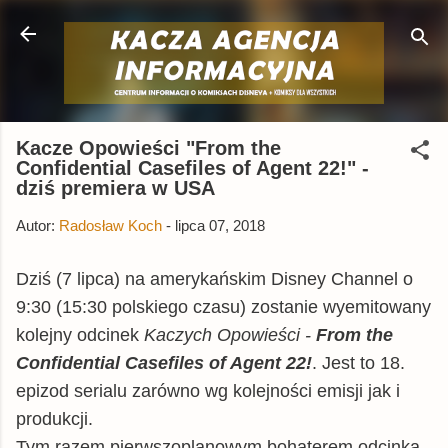
Przejdź do głównej zawartości
Kacze Opowieści "From the
Confidential Casefiles of Agent 22!" -
dziś premiera w USA
Autor:
Radosław Koch
-
lipca 07, 2018
Dziś (7 lipca) na amerykańskim Disney Channel o
9:30 (15:30 polskiego czasu) zostanie wyemitowany
kolejny odcinek
Kaczych Opowieści -
From the
Confidential Casefiles of Agent 22!
. Jest to 18.
epizod serialu zarówno wg kolejności emisji jak i
produkcji.
Tym razem pierwszoplanowym bohaterem odcinka