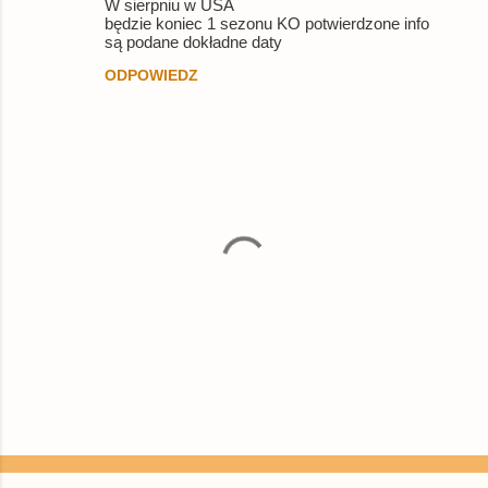
W sierpniu w USA
będzie koniec 1 sezonu KO potwierdzone info
są podane dokładne daty
ODPOWIEDZ
P
r
z