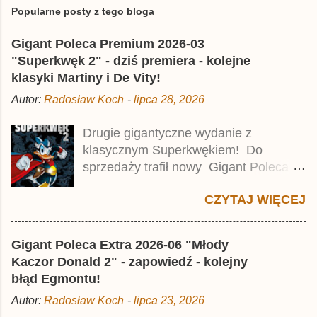
e
Popularne posty z tego bloga
ś
l
Gigant Poleca Premium 2026-03
i
j
"Superkwęk 2" - dziś premiera - kolejne
k
klasyki Martiny i De Vity!
o
m
Autor:
Radosław Koch
-
lipca 28, 2026
e
n
t
Drugie gigantyczne wydanie z
a
klasycznym Superkwękiem! Do
r
z
sprzedaży trafił nowy Gigant Poleca
Premium pod tytułem Superkwęk 2 .
CZYTAJ WIĘCEJ
Jest to kolejny 624-stronicowy tom z
najstarszymi historiami o kaczym
mścicielu. Cena okładkowa wydania
Gigant Poleca Extra 2026-06 "Młody
wynosi 49,99 zł i zamówicie go także z
Kaczor Donald 2" - zapowiedź - kolejny
rabatem na Egmont.pl . Za przekład
błąd Egmontu!
odpowiadał Jacek Drewnowski.
Autor:
Radosław Koch
-
lipca 23, 2026
Publikacja jest przedrukiem drugiego