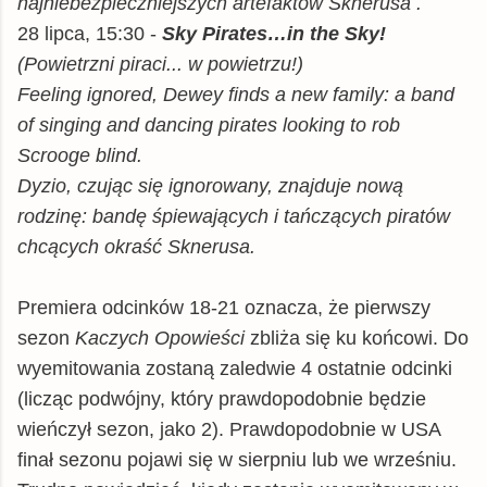
najniebezpieczniejszych artefaktów Sknerusa
.
28 lipca, 15:30 -
Sky Pirates…in the Sky!
(Powietrzni piraci... w powietrzu!)
Feeling ignored, Dewey finds a new family: a band
of singing and dancing pirates looking to rob
Scrooge blind.
Dyzio, czując się ignorowany, znajduje nową
rodzinę: bandę śpiewających i tańczących piratów
chcących okraść Sknerusa.
Premiera odcinków 18-21 oznacza, że pierwszy
sezon
Kaczych Opowieści
zbliża się ku końcowi. Do
wyemitowania zostaną zaledwie 4 ostatnie odcinki
(licząc podwójny, który prawdopodobnie będzie
wieńczył sezon, jako 2). Prawdopodobnie w USA
finał sezonu pojawi się w sierpniu lub we wrześniu.