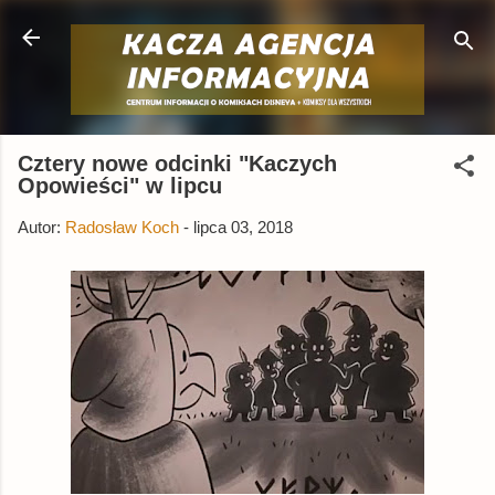
Przejdź do głównej zawartości
Cztery nowe odcinki "Kaczych
Opowieści" w lipcu
Autor:
Radosław Koch
-
lipca 03, 2018