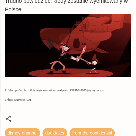
Trudno powiedzieć, kiedy zostanie wyemitowany w
Polsce.
Źródło opisów: http://disneytvanimation.com/post/175291048683/july-synopsis
Źródło ilustracji: IGN
disney channel
ducktales
from the confidential