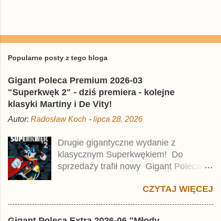
P
r
z
e
Popularne posty z tego bloga
ś
l
Gigant Poleca Premium 2026-03
i
j
"Superkwęk 2" - dziś premiera - kolejne
k
klasyki Martiny i De Vity!
o
m
Autor:
Radosław Koch
-
lipca 28, 2026
e
n
t
Drugie gigantyczne wydanie z
a
klasycznym Superkwękiem! Do
r
z
sprzedaży trafił nowy Gigant Poleca
Premium pod tytułem Superkwęk 2 .
CZYTAJ WIĘCEJ
Jest to kolejny 624-stronicowy tom z
najstarszymi historiami o kaczym
mścicielu. Cena okładkowa wydania
Gigant Poleca Extra 2026-06 "Młody