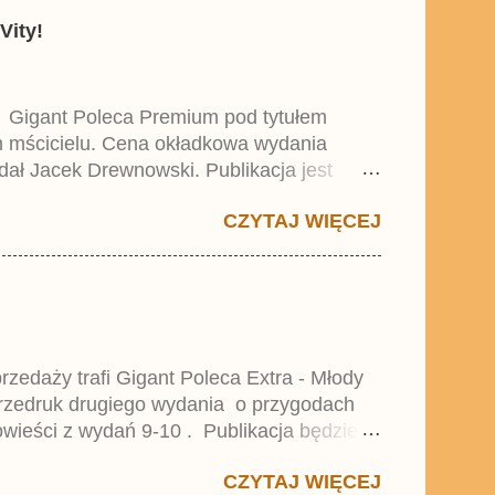
Vity!
y Gigant Poleca Premium pod tytułem
ym mścicielu. Cena okładkowa wydania
dał Jacek Drewnowski. Publikacja jest
 , który trafił do sprzedaży pod koniec
CZYTAJ WIĘCEJ
zedaży trafi Gigant Poleca Extra - Młody
przedruk drugiego wydania o przygodach
wieści z wydań 9-10 . Publikacja będzie
0. i 21. Lustiges Taschenbuch Young Comics,
CZYTAJ WIĘCEJ