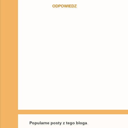
ODPOWIEDZ
t
a
r
z
e
P
r
z
e
ś
Popularne posty z tego bloga
l