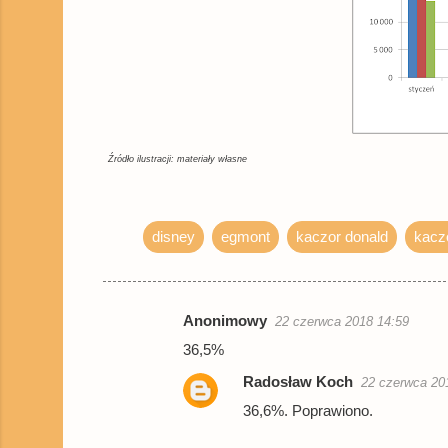
Źródło ilustracji: materiały własne
disney
egmont
kaczor donald
kacz
Anonimowy
22 czerwca 2018 14:59
K
36,5%
o
Radosław Koch
22 czerwca 20
m
36,6%. Poprawiono.
e
n