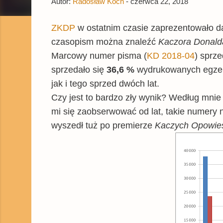
Autor:
Radosław Koch
-
czerwca 22, 2018
ZKDP
w ostatnim czasie zaprezentowało d
czasopism można znaleźć
Kaczora Donald
Marcowy numer pisma (
KD 2018-04
) sprze
sprzedało się
36,6 %
wydrukowanych egzemp
jak i tego sprzed dwóch lat.
Czy jest to bardzo zły wynik? Według mnie
mi się zaobserwować od lat, takie numery n
wyszedł tuż po premierze
Kaczych Opowie