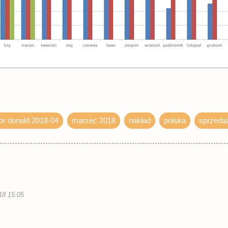
or donald 2018-04
marzec 2018
nakład
polska
sprzeda
18 15:05