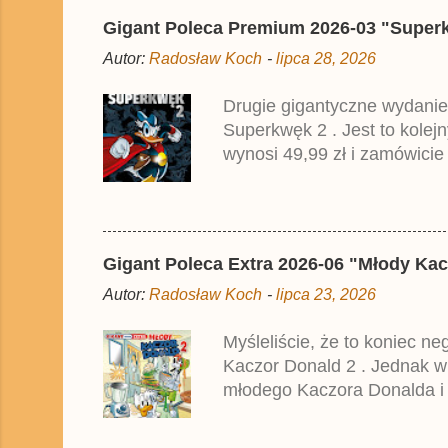
i
Gigant Poleca Premium 2026-03 "Superkwę
j
k
Autor:
Radosław Koch
-
lipca 28, 2026
o
m
e
Drugie gigantyczne wydanie
n
Superkwęk 2 . Jest to kolej
t
a
wynosi 49,99 zł i zamówicie
r
przedrukiem drugiego tomu n
z
2025 roku.
Gigant Poleca Extra 2026-06 "Młody Kac
Autor:
Radosław Koch
-
lipca 23, 2026
Myśleliście, że to koniec n
Kaczor Donald 2 . Jednak w
młodego Kaczora Donalda i j
liczyła ok. 360 stron i kos
które zostały wydane w Nie