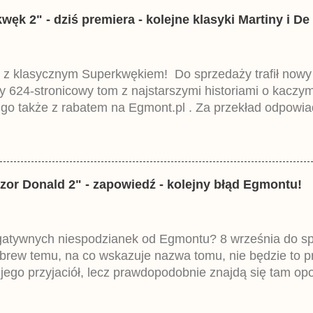
k 2" - dziś premiera - kolejne klasyki Martiny i De 
 z klasycznym Superkwękiem! Do sprzedaży trafił now
ny 624-stronicowy tom z najstarszymi historiami o kacz
 go także z rabatem na Egmont.pl . Za przekład odpowia
iemieckiego Lustiges Taschenbuch Phantomias Collection
zor Donald 2" - zapowiedź - kolejny błąd Egmontu!
egatywnych niespodzianek od Egmontu? 8 września do spr
brew temu, na co wskazuje nazwa tomu, nie będzie to 
ego przyjaciół, lecz prawdopodobnie znajdą się tam opo
ztowała 37,99 zł. W środku znajdą się historie z tomów 2
mczech parę miesięcy temu.