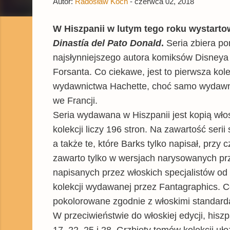
Autor:
Radosław Koch
-
czerwca 02, 2018
W Hiszpanii w lutym tego roku wystart
Dinastía del Pato Donald
.
Seria zbiera po
najsłynniejszego autora komiksów Disneya 
Forsanta. Co ciekawe,
jest to pierwsza ko
wydawnictwa Hachette, choć samo wydawn
we Francji.
Seria wydawana w Hiszpanii jest kopią wło
kolekcji liczy 196 stron. Na zawartość ser
a także te, które Barks tylko napisał, prz
zawarto tylko w wersjach narysowanych pr
napisanych przez włoskich specjalistów o
kolekcji wydawanej przez Fantagraphics. C
pokolorowane zgodnie z włoskimi standarda
W przeciwieństwie do włoskiej edycji, hisz
17, 22, 25 i 28. Grzbiety tomów kolekcji 