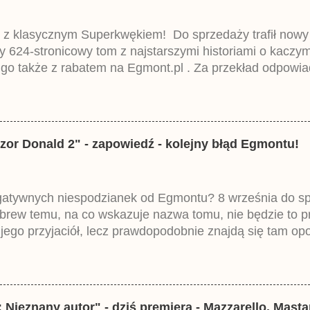
 z klasycznym Superkwękiem! Do sprzedaży trafił now
ny 624-stronicowy tom z najstarszymi historiami o kacz
 go także z rabatem na Egmont.pl . Za przekład odpowia
iemieckiego Lustiges Taschenbuch Phantomias Collection
zor Donald 2" - zapowiedź - kolejny błąd Egmontu!
egatywnych niespodzianek od Egmontu? 8 września do spr
brew temu, na co wskazuje nazwa tomu, nie będzie to 
ego przyjaciół, lecz prawdopodobnie znajdą się tam opo
ztowała 37,99 zł. W środku znajdą się historie z tomów 2
mczech parę miesięcy temu.
 Nieznany autor" - dziś premiera - Mazzarello, Mast