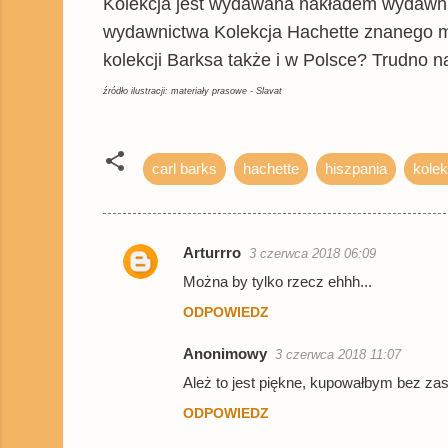
Kolekcja jest wydawana nakładem wydawnict
wydawnictwa Kolekcja Hachette znanego mi
kolekcji Barksa także i w Polsce? Trudno n
źródło ilustracji: materiały prasowe - Slavat
carl barks
hachette
hiszpania
kolek
Arturrro
3 czerwca 2018 06:09
K
Można by tylko rzecz ehhh...
o
ODPOWIEDZ
m
e
Anonimowy
3 czerwca 2018 11:07
n
Ależ to jest piękne, kupowałbym bez zas
t
ODPOWIEDZ
a