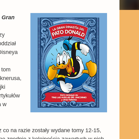
 Gran
zy
oddział
Disneya
 tom
Sknerusa,
jki
rtykułów
a w
z co na razie zostały wydane tomy 12-15,
ne zgodnie z kolejnością zawartych w nich