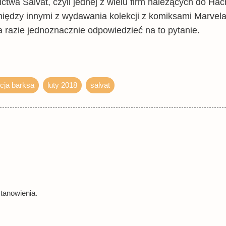
wa Salvat, czyli jednej z wielu firm należących do Hach
ędzy innymi z wydawania kolekcji z komiksami Marvela
a razie jednoznacznie odpowiedzieć na to pytanie.
cja barksa
luty 2018
salvat
tanowienia.