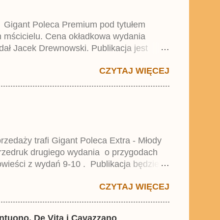
y Gigant Poleca Premium pod tytułem
ym mścicielu. Cena okładkowa wydania
dał Jacek Drewnowski. Publikacja jest
 , który trafił do sprzedaży pod koniec
CZYTAJ WIĘCEJ
zedaży trafi Gigant Poleca Extra - Młody
przedruk drugiego wydania o przygodach
wieści z wydań 9-10 . Publikacja będzie
0. i 21. Lustiges Taschenbuch Young Comics,
CZYTAJ WIĘCEJ
antuono, De Vita i Cavazzano