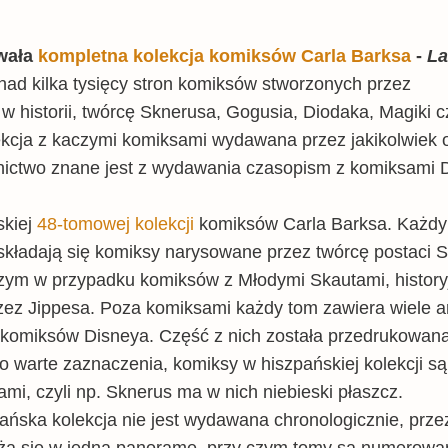
owała
kompletna kolekcja komiksów Carla Barksa
-
La
nad kilka tysięcy stron komiksów stworzonych przez
w historii, twórcę Sknerusa, Gogusia, Diodaka, Magiki c
lekcja z kaczymi komiksami wydawana przez jakikolwiek 
ictwo znane jest z wydawania czasopism z komiksami 
skiej
48-tomowej kolekcji
komiksów Carla Barksa. Każdy
ii składają się komiksy narysowane przez twórcę postaci 
y czym w przypadku komiksów z Młodymi Skautami, history
zez Jippesa. Poza komiksami każdy tom zawiera wiele a
d komiksów Disneya. Część z nich została przedrukowan
o warte zaznaczenia, komiksy w hiszpańskiej kolekcji są
mi, czyli np. Sknerus ma w nich niebieski płaszcz.
pańska kolekcja nie jest wydawana chronologicznie, prze
ułożą się w jedną panoramę, przy czym tomy są numerowa