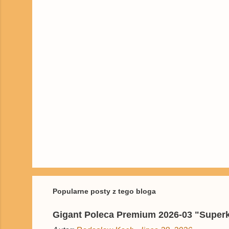
r
z
e
P
r
z
e
ś
Popularne posty z tego bloga
l
i
Gigant Poleca Premium 2026-03 "Superkwę
j
k