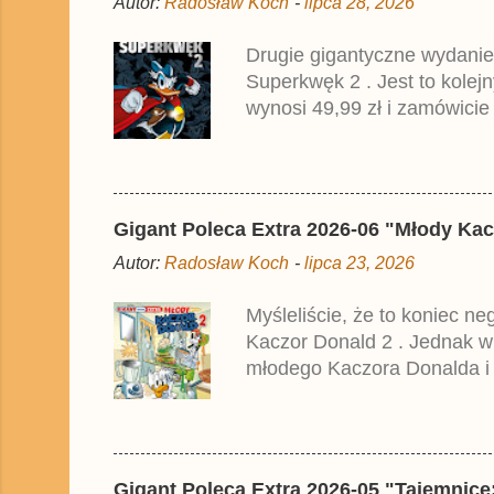
Autor:
Radosław Koch
-
lipca 28, 2026
o
m
e
Drugie gigantyczne wydanie
n
Superkwęk 2 . Jest to kolej
t
a
wynosi 49,99 zł i zamówicie
r
przedrukiem drugiego tomu n
z
2025 roku.
Gigant Poleca Extra 2026-06 "Młody Kac
Autor:
Radosław Koch
-
lipca 23, 2026
Myśleliście, że to koniec n
Kaczor Donald 2 . Jednak w
młodego Kaczora Donalda i j
liczyła ok. 360 stron i kos
które zostały wydane w Nie
Gigant Poleca Extra 2026-05 "Tajemnice: