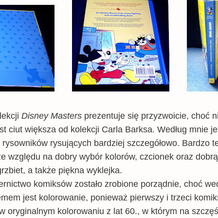
lekcji
Disney Masters
prezentuje się przyzwoicie, choć 
est ciut większa od kolekcji Carla Barksa. Według mnie j
 rysowników rysujących bardziej szczegółowo. Bardzo t
 ze względu na dobry wybór kolorów, czcionek oraz dobr
zbiet, a także piękna wyklejka.
 Liternictwo komiksów zostało zrobione porządnie, choć 
lemem jest kolorowanie, ponieważ pierwszy i trzeci kom
 oryginalnym kolorowaniu z lat 60., w którym na szczęśc