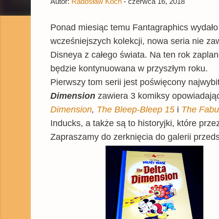
Autor:
Radosław Koch
-
czerwca 16, 2018
Ponad miesiąc temu Fantagraphics wydało 
wcześniejszych kolekcji, nowa seria nie 
Disneya z całego świata. Na ten rok zapla
będzie kontynuowana w przyszłym roku.
Pierwszy tom serii jest poświęcony najwyb
Dimension
zawiera 3 komiksy opowiadając
Dimension
,
The Bleep-Bleep 15
i
The Fabu
Inducks, a także są to historyjki, które pr
Zapraszamy do zerknięcia do galerii przeds