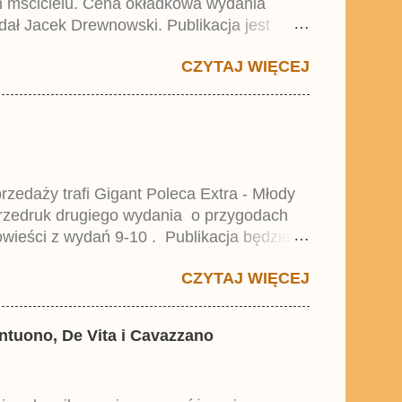
ym mścicielu. Cena okładkowa wydania
dał Jacek Drewnowski. Publikacja jest
 , który trafił do sprzedaży pod koniec
CZYTAJ WIĘCEJ
zedaży trafi Gigant Poleca Extra - Młody
przedruk drugiego wydania o przygodach
wieści z wydań 9-10 . Publikacja będzie
0. i 21. Lustiges Taschenbuch Young Comics,
CZYTAJ WIĘCEJ
antuono, De Vita i Cavazzano