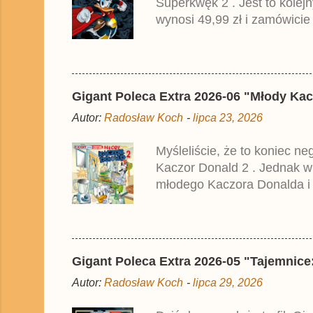
Superkwęk 2 . Jest to kolej
wynosi 49,99 zł i zamówicie
przedrukiem drugiego tomu n
2025 roku.
Gigant Poleca Extra 2026-06 "Młody Kac
Autor:
Radosław Koch
-
lipca 23, 2026
Myśleliście, że to koniec n
Kaczor Donald 2 . Jednak w
młodego Kaczora Donalda i j
liczyła ok. 360 stron i kos
które zostały wydane w Nie
Gigant Poleca Extra 2026-05 "Tajemnice:
Autor:
Radosław Koch
-
lipca 29, 2026