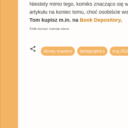
Niestety mimo tego, komiks znacząco się 
artykułu na koniec tomu, choć osobiście wo
Tom kupisz m.in. na
Book Depository
.
Źródło ilustracji: materiały własne
disney masters
fantagraphics
maj 201
K
o
m
e
n
t
a
r