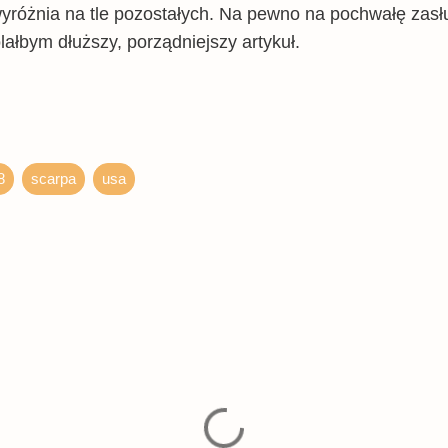
wyróżnia na tle pozostałych. Na pewno na pochwałę zas
lałbym dłuższy, porządniejszy artykuł.
8
scarpa
usa