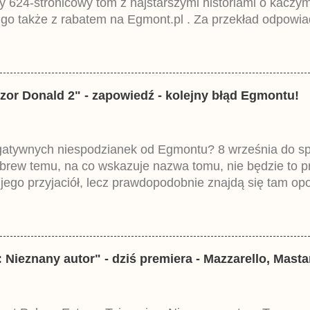
ny 624-stronicowy tom z najstarszymi historiami o kacz
 go także z rabatem na Egmont.pl . Za przekład odpowia
iemieckiego Lustiges Taschenbuch Phantomias Collection
zor Donald 2" - zapowiedź - kolejny błąd Egmontu!
egatywnych niespodzianek od Egmontu? 8 września do spr
brew temu, na co wskazuje nazwa tomu, nie będzie to 
ego przyjaciół, lecz prawdopodobnie znajdą się tam opo
ztowała 37,99 zł. W środku znajdą się historie z tomów 2
mczech parę miesięcy temu.
 Nieznany autor" - dziś premiera - Mazzarello, Mast