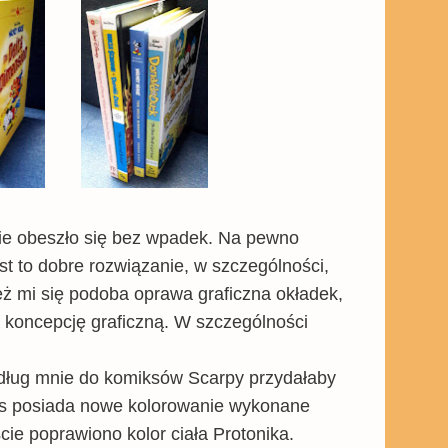
nie obeszło się bez wpadek. Na pewno
est to dobre rozwiązanie, w szczególności,
eż mi się podoba oprawa graficzna okładek,
ą koncepcję graficzną. W szczególności
według mnie do komiksów Scarpy przydałaby
iks posiada nowe kolorowanie wykonane
ie poprawiono kolor ciała Protonika.