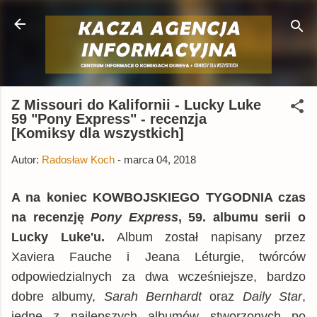
Przejdź do głównej zawartości
Z Missouri do Kalifornii - Lucky Luke
59 "Pony Express" - recenzja
[Komiksy dla wszystkich]
Autor:
Radosław Koch
-
marca 04, 2018
A na koniec KOWBOJSKIEGO TYGODNIA czas
na recenzję
Pony Express
, 59. albumu serii o
Lucky Luke'u.
Album został napisany przez
Xaviera Fauche i Jeana Léturgie, twórców
odpowiedzialnych za dwa wcześniejsze, bardzo
dobre albumy,
Sarah Bernhardt
oraz
Daily Star
,
jedne z najlepszych albumów stworzonych po