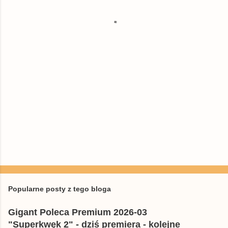
t
a
r
z
e
Popularne posty z tego bloga
Gigant Poleca Premium 2026-03
"Superkwęk 2" - dziś premiera - kolejne