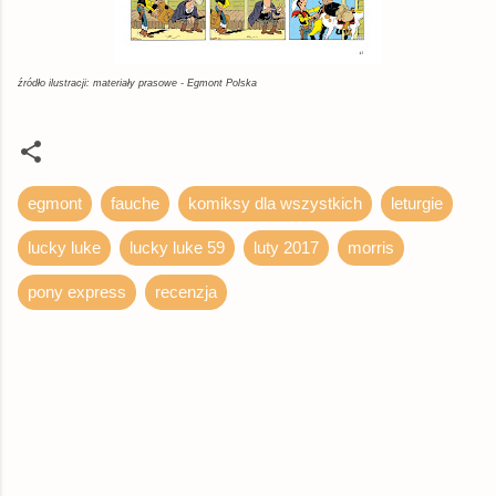
źródło ilustracji: materiały prasowe - Egmont Polska
egmont
fauche
komiksy dla wszystkich
leturgie
lucky luke
lucky luke 59
luty 2017
morris
pony express
recenzja
K
o
m
e
n