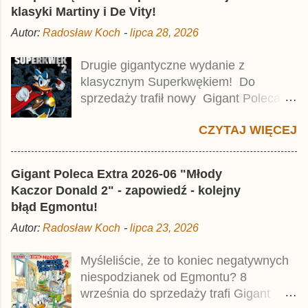
klasyki Martiny i De Vity!
Autor:
Radosław Koch
-
lipca 28, 2026
Drugie gigantyczne wydanie z
klasycznym Superkwękiem! Do
sprzedaży trafił nowy Gigant Poleca
Premium pod tytułem Superkwęk 2 .
CZYTAJ WIĘCEJ
Jest to kolejny 624-stronicowy tom z
najstarszymi historiami o kaczym
mścicielu. Cena okładkowa wydania
Gigant Poleca Extra 2026-06 "Młody
wynosi 49,99 zł i zamówicie go także z
Kaczor Donald 2" - zapowiedź - kolejny
rabatem na Egmont.pl . Za przekład
błąd Egmontu!
odpowiadał Jacek Drewnowski.
Autor:
Radosław Koch
-
lipca 23, 2026
Publikacja jest przedrukiem drugiego
tomu niemieckiego Lustiges
Myśleliście, że to koniec negatywnych
Taschenbuch Phantomias Collection ,
niespodzianek od Egmontu? 8
który trafił do sprzedaży pod koniec
września do sprzedaży trafi Gigant
2025 roku.