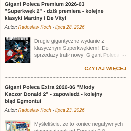
Gigant Poleca Premium 2026-03
"Superkwęk 2" - dziś premiera - kolejne
klasyki Martiny i De Vity!
Autor:
Radosław Koch
-
lipca 28, 2026
Drugie gigantyczne wydanie z
klasycznym Superkwękiem! Do
sprzedaży trafił nowy Gigant Poleca
Premium pod tytułem Superkwęk 2 .
CZYTAJ WIĘCEJ
Jest to kolejny 624-stronicowy tom z
najstarszymi historiami o kaczym
mścicielu. Cena okładkowa wydania
Gigant Poleca Extra 2026-06 "Młody
wynosi 49,99 zł i zamówicie go także z
Kaczor Donald 2" - zapowiedź - kolejny
rabatem na Egmont.pl . Za przekład
błąd Egmontu!
odpowiadał Jacek Drewnowski.
Autor:
Radosław Koch
-
lipca 23, 2026
Publikacja jest przedrukiem drugiego
tomu niemieckiego Lustiges
Myśleliście, że to koniec negatywnych
Taschenbuch Phantomias Collection ,