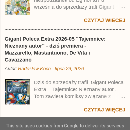
niespodzianek od Egmontu? 8
który trafił do sprzedaży pod koniec
września do sprzedaży trafi Gigant
2025 roku.
Poleca Extra - Młody Kaczor Donald 2 .
CZYTAJ WIĘCEJ
Jednak wbrew temu, na co wskazuje
nazwa tomu, nie będzie to przedruk
drugiego wydania o przygodach
Gigant Poleca Extra 2026-05 "Tajemnice:
młodego Kaczora Donalda i jego
Nieznany autor" - dziś premiera -
przyjaciół, lecz prawdopodobnie znajdą
Mazzarello, Mastantuono, De Vita i
się tam opowieści z wydań 9-10 .
Cavazzano
Publikacja będzie liczyła ok. 360 stron i
Autor:
Radosław Koch
-
lipca 29, 2026
kosztowała 37,99 zł. W środku znajdą
się historie z tomów 20. i 21. Lustiges
Dziś do sprzedaży trafił Gigant Poleca
Taschenbuch Young Comics, które
Extra - Tajemnice: Nieznany autor .
zostały wydane w Niemczech parę
Tom zawiera komiksy związane z
miesięcy temu.
różnymi tajemnicami, w tym co
CZYTAJ WIĘCEJ
najmniej kilka ciekawych historii,
zarówno nowych jak i tych, które w
Polsce pojawiły się parę dekad temu.
This site uses cookies from Google to deliver its services