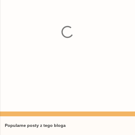
n
t
a
r
z
e
Popularne posty z tego bloga