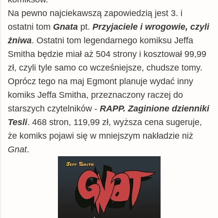
Na pewno najciekawszą zapowiedzią jest 3. i
ostatni tom
Gnata
pt.
Przyjaciele i wrogowie, czyli
żniw
a
. Ostatni tom legendarnego komiksu Jeffa
Smitha będzie miał aż 504 strony i kosztował 99,99
zł, czyli tyle samo co wcześniejsze, chudsze tomy.
Oprócz tego na maj Egmont planuje wydać inny
komiks Jeffa Smitha, przeznaczony raczej do
starszych czytelników -
RAPP. Zaginione dzienniki
Tesli
. 468 stron, 119,99 zł, wyższa cena sugeruje,
że komiks pojawi się w mniejszym nakładzie niż
Gnat
.