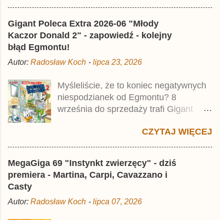
najstarszymi historiami o kaczym
mścicielu. Cena okładkowa wydania
Gigant Poleca Extra 2026-06 "Młody
wynosi 49,99 zł i zamówicie go także z
Kaczor Donald 2" - zapowiedź - kolejny
rabatem na Egmont.pl . Za przekład
błąd Egmontu!
odpowiadał Jacek Drewnowski.
Autor:
Radosław Koch
-
lipca 23, 2026
Publikacja jest przedrukiem drugiego
tomu niemieckiego Lustiges
Myśleliście, że to koniec negatywnych
Taschenbuch Phantomias Collection ,
niespodzianek od Egmontu? 8
który trafił do sprzedaży pod koniec
września do sprzedaży trafi Gigant
2025 roku.
Poleca Extra - Młody Kaczor Donald 2 .
CZYTAJ WIĘCEJ
Jednak wbrew temu, na co wskazuje
nazwa tomu, nie będzie to przedruk
drugiego wydania o przygodach
MegaGiga 69 "Instynkt zwierzęcy" - dziś
młodego Kaczora Donalda i jego
premiera - Martina, Carpi, Cavazzano i
przyjaciół, lecz prawdopodobnie znajdą
Casty
się tam opowieści z wydań 9-10 .
Autor:
Radosław Koch
-
lipca 07, 2026
Publikacja będzie liczyła ok. 360 stron i
kosztowała 37,99 zł. W środku znajdą