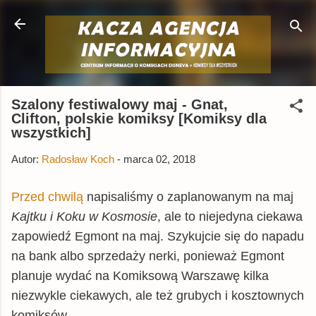
Przejdź do głównej zawartości
Szalony festiwalowy maj - Gnat,
Clifton, polskie komiksy [Komiksy dla
wszystkich]
Autor:
Radosław Koch
-
marca 02, 2018
Przed chwilą
napisaliśmy o zaplanowanym na maj
Kajtku i Koku w Kosmosie
, ale to niejedyna ciekawa
zapowiedź Egmont na maj. Szykujcie się do napadu
na bank albo sprzedaży nerki, ponieważ Egmont
planuje wydać na Komiksową Warszawę kilka
niezwykle ciekawych, ale też grubych i kosztownych
komiksów.