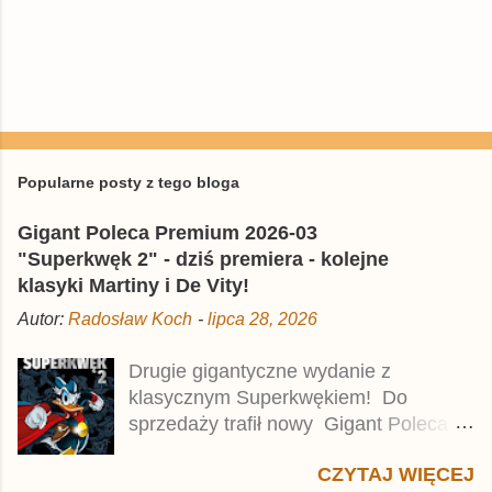
P
r
z
e
Popularne posty z tego bloga
ś
l
Gigant Poleca Premium 2026-03
i
j
"Superkwęk 2" - dziś premiera - kolejne
k
klasyki Martiny i De Vity!
o
m
Autor:
Radosław Koch
-
lipca 28, 2026
e
n
t
Drugie gigantyczne wydanie z
a
klasycznym Superkwękiem! Do
r
z
sprzedaży trafił nowy Gigant Poleca
Premium pod tytułem Superkwęk 2 .
CZYTAJ WIĘCEJ
Jest to kolejny 624-stronicowy tom z