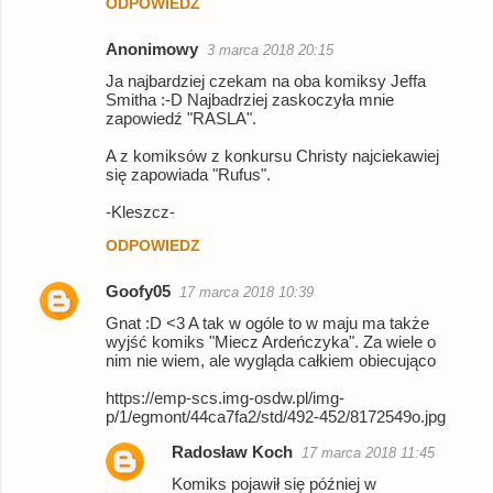
ODPOWIEDZ
z
Anonimowy
3 marca 2018 20:15
e
Ja najbardziej czekam na oba komiksy Jeffa
Smitha :-D Najbadrziej zaskoczyła mnie
zapowiedź "RASLA".
A z komiksów z konkursu Christy najciekawiej
się zapowiada "Rufus".
-Kleszcz-
ODPOWIEDZ
Goofy05
17 marca 2018 10:39
Gnat :D <3 A tak w ogóle to w maju ma także
wyjść komiks "Miecz Ardeńczyka". Za wiele o
nim nie wiem, ale wygląda całkiem obiecująco
https://emp-scs.img-osdw.pl/img-
p/1/egmont/44ca7fa2/std/492-452/8172549o.jpg
Radosław Koch
17 marca 2018 11:45
Komiks pojawił się później w