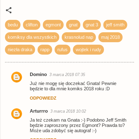
bedu
clifton
egmont
gnat
gnat 3
jeff smith
komiksy dla wszystkich
krasnolud nap
maj 2018
niezła draka
rapp
rufus
wojtek i rudy
Domino
3 marca 2018 07:35
K
Już nie mogę się doczekać Gnata! Pewnie
o
będzie to dla mnie komiks 2018 roku :D
m
ODPOWIEDZ
e
Arturrro
3 marca 2018 10:02
n
Ja też czekam na Gnata :-) Podobno Jeff Smith
t
będzie zaproszony przez Egmont? Prawda to?
a
Może uda zdobyć się autograf :-)
r