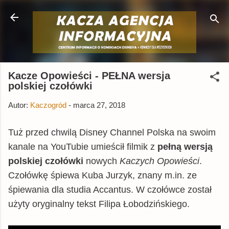
Przejdź do głównej zawartości
Kacze Opowieści - PEŁNA wersja
polskiej czołówki
Autor:
Kaczogród
-
marca 27, 2018
Tuż przed chwilą Disney Channel Polska na swoim
kanale na YouTubie umieścił filmik z
pełną wersją
polskiej czołówki
nowych
Kaczych Opowieści
.
Czołówkę śpiewa Kuba Jurzyk, znany m.in. ze
śpiewania dla studia Accantus. W czołówce został
użyty oryginalny tekst Filipa Łobodzińskiego.