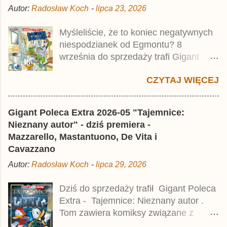
Autor:
Radosław Koch
-
lipca 23, 2026
Publikacja jest przedrukiem drugiego
tomu niemieckiego Lustiges
Myśleliście, że to koniec negatywnych
Taschenbuch Phantomias Collection ,
niespodzianek od Egmontu? 8
który trafił do sprzedaży pod koniec
września do sprzedaży trafi Gigant
2025 roku.
Poleca Extra - Młody Kaczor Donald 2 .
CZYTAJ WIĘCEJ
Jednak wbrew temu, na co wskazuje
nazwa tomu, nie będzie to przedruk
drugiego wydania o przygodach
Gigant Poleca Extra 2026-05 "Tajemnice:
młodego Kaczora Donalda i jego
Nieznany autor" - dziś premiera -
przyjaciół, lecz prawdopodobnie znajdą
Mazzarello, Mastantuono, De Vita i
się tam opowieści z wydań 9-10 .
Cavazzano
Publikacja będzie liczyła ok. 360 stron i
Autor:
Radosław Koch
-
lipca 29, 2026
kosztowała 37,99 zł. W środku znajdą
się historie z tomów 20. i 21. Lustiges
Dziś do sprzedaży trafił Gigant Poleca
Taschenbuch Young Comics, które
Extra - Tajemnice: Nieznany autor .
zostały wydane w Niemczech parę
Tom zawiera komiksy związane z
miesięcy temu.
różnymi tajemnicami, w tym co