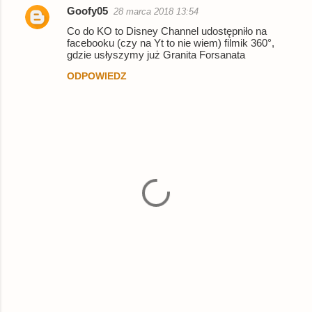
Goofy05
28 marca 2018 13:54
K
Co do KO to Disney Channel udostępniło na
o
facebooku (czy na Yt to nie wiem) filmik 360°,
gdzie usłyszymy już Granita Forsanata
m
ODPOWIEDZ
e
n
t
a
r
z
e