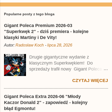
P
r
z
e
Popularne posty z tego bloga
ś
l
Gigant Poleca Premium 2026-03
i
j
"Superkwęk 2" - dziś premiera - kolejne
k
klasyki Martiny i De Vity!
o
m
Autor:
Radosław Koch
-
lipca 28, 2026
e
n
t
Drugie gigantyczne wydanie z
a
klasycznym Superkwękiem! Do
r
z
sprzedaży trafił nowy Gigant Poleca
Premium pod tytułem Superkwęk 2 .
CZYTAJ WIĘCEJ
Jest to kolejny 624-stronicowy tom z
najstarszymi historiami o kaczym
mścicielu. Cena okładkowa wydania
Gigant Poleca Extra 2026-06 "Młody
wynosi 49,99 zł i zamówicie go także z
Kaczor Donald 2" - zapowiedź - kolejny
rabatem na Egmont.pl . Za przekład
błąd Egmontu!
odpowiadał Jacek Drewnowski.