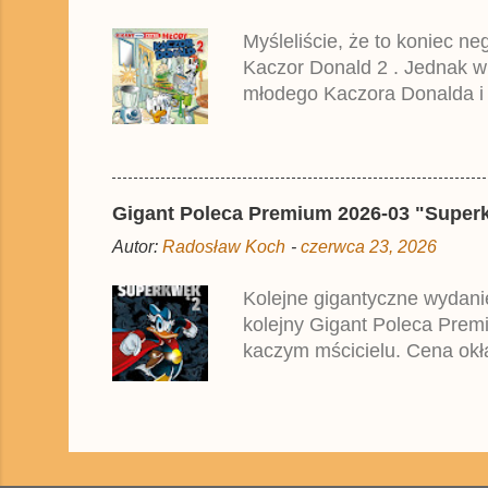
Myśleliście, że to koniec n
Kaczor Donald 2 . Jednak w
młodego Kaczora Donalda i j
liczyła ok. 360 stron i kos
które zostały wydane w Nie
Gigant Poleca Premium 2026-03 "Superkwę
Autor:
Radosław Koch
-
czerwca 23, 2026
Kolejne gigantyczne wydanie
kolejny Gigant Poleca Premi
kaczym mścicielu. Cena okła
przedrukiem drugiego tomu n
2025 roku.