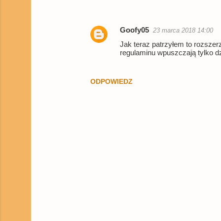
n
t
Goofy05
23 marca 2018 14:00
a
Jak teraz patrzyłem to rozszer
regulaminu wpuszczają tylko dzi
r
z
e
ODPOWIEDZ