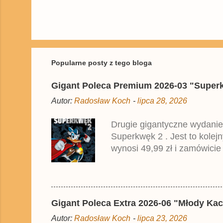
P
r
z
e
ś
Popularne posty z tego bloga
l
i
Gigant Poleca Premium 2026-03 "Superkwę
j
k
Autor:
Radosław Koch
-
lipca 28, 2026
o
m
e
Drugie gigantyczne wydanie
n
Superkwęk 2 . Jest to kolej
t
a
wynosi 49,99 zł i zamówicie
r
przedrukiem drugiego tomu n
z
2025 roku.
Gigant Poleca Extra 2026-06 "Młody Kac
Autor:
Radosław Koch
-
lipca 23, 2026