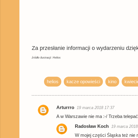
Za przesłanie informacji o wydarzeniu dz
źródło ilustracji: Helios
helios
kacze opowieści
kino
kwieci
Arturrro
19 marca 2018 17:37
K
A w Warszawie nie ma :-/ Trzeba telepać
o
Radosław Koch
19 marca 2018
m
W mojej części Śląska też nie 
e