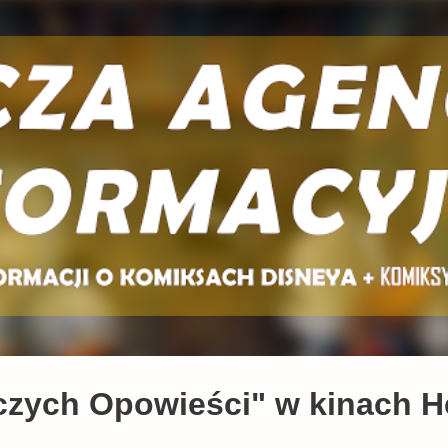
Przejdź do głównej zawartości
czych Opowieści" w kinach H