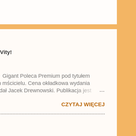
Vity!
y Gigant Poleca Premium pod tytułem
ym mścicielu. Cena okładkowa wydania
dał Jacek Drewnowski. Publikacja jest
 , który trafił do sprzedaży pod koniec
CZYTAJ WIĘCEJ