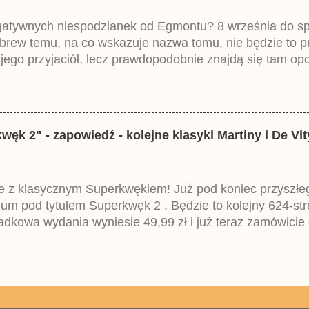
egatywnych niespodzianek od Egmontu? 8 września do spr
brew temu, na co wskazuje nazwa tomu, nie będzie to 
ego przyjaciół, lecz prawdopodobnie znajdą się tam opo
ztowała 37,99 zł. W środku znajdą się historie z tomów 2
mczech parę miesięcy temu.
k 2" - zapowiedź - kolejne klasyki Martiny i De Vit
 z klasycznym Superkwękiem! Już pod koniec przyszłego 
um pod tytułem Superkwęk 2 . Będzie to kolejny 624-str
dkowa wydania wyniesie 49,99 zł i już teraz zamówicie 
iemieckiego Lustiges Taschenbuch Phantomias Collection