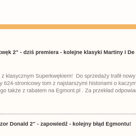
k 2" - dziś premiera - kolejne klasyki Martiny i De 
 z klasycznym Superkwękiem! Do sprzedaży trafił now
ny 624-stronicowy tom z najstarszymi historiami o kacz
 go także z rabatem na Egmont.pl . Za przekład odpowia
iemieckiego Lustiges Taschenbuch Phantomias Collection
zor Donald 2" - zapowiedź - kolejny błąd Egmontu!