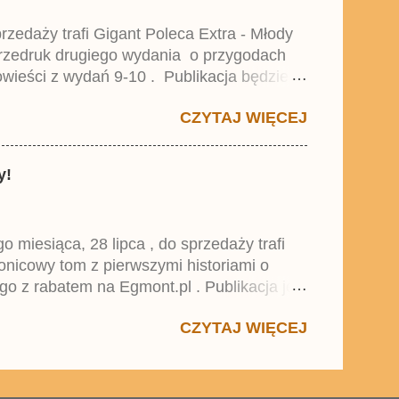
zedaży trafi Gigant Poleca Extra - Młody
przedruk drugiego wydania o przygodach
wieści z wydań 9-10 . Publikacja będzie
0. i 21. Lustiges Taschenbuch Young Comics,
CZYTAJ WIĘCEJ
y!
miesiąca, 28 lipca , do sprzedaży trafi
onicowy tom z pierwszymi historiami o
go z rabatem na Egmont.pl . Publikacja jest
 , który trafił do sprzedaży pod koniec
CZYTAJ WIĘCEJ