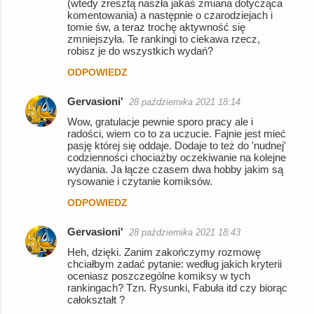
(wtedy zresztą naszła jakaś zmiana dotycząca
komentowania) a następnie o czarodziejach i
tomie św, a teraz trochę aktywność się
zmniejszyła. Te rankingi to ciekawa rzecz,
robisz je do wszystkich wydań?
ODPOWIEDZ
Gervasioni'
28 października 2021 18:14
Wow, gratulacje pewnie sporo pracy ale i
radości, wiem co to za uczucie. Fajnie jest mieć
pasję której się oddaje. Dodaje to też do 'nudnej'
codzienności chociażby oczekiwanie na kolejne
wydania. Ja łącze czasem dwa hobby jakim są
rysowanie i czytanie komiksów.
ODPOWIEDZ
Gervasioni'
28 października 2021 18:43
Heh, dzięki. Zanim zakończymy rozmowę
chciałbym zadać pytanie: według jakich kryterii
oceniasz poszczególne komiksy w tych
rankingach? Tzn. Rysunki, Fabuła itd czy biorąc
całokształt ?