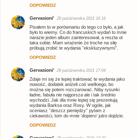
ODPOWIEDZ
Gervasioni'
28 października 2021 16:16
Pisałem to w porównaniu do tego co było, a jak
było to wiemy. Co do francuskich wydań to mnie
narazie jeden album zainteresował, a reszta ot
taka sobie. Mam wrażenie że troche na siłę
próbują zrobić te wydania ''ekskluzywnymi''.
ODPOWIEDZ
Gervasioni'
28 października 2021 17:04
Zdaje mi się że lepiej traktować te wydania jako
nowość, dodatek aniżeli coś wielkiego, bo
można się potem rozczarować. Niby rysunki
ładne, fabuła nie najgorsza ale i tak średnio
wychodzi. Jak dla mnie lepiej się prezentują
wydania Barksa oraz Rosy. W ogóle, jak
oceniasz ''deszcz pieniędzy'' pytam z
ciekawości, tom do mnie 'dopiero' jutro dojdzie.
ODPOWIEDZ
Gervasioni'