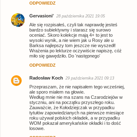
ODPOWIEDZ
Gervasioni'
28 października 2021 19:05
Ale się rozpisałeś, czyli tak naprawdę jesteś
bardzo subiektywny i starasz się surowo
oceniać. Skoro kolekcje mają 4+ to jest to
wysoki wynik, a nie wiem jak u Rosy ale u
Barksa najlepszy tom jeszcze nie wyszedł!
Wrażenia po lekturze oczywiście napiszę, cóż
miło się gawędziło. Do 'następnego'
ODPOWIEDZ
Radosław Koch
29 października 2021 09:13
Przepraszam, że nie napisałem tego wcześniej,
ale sporo miałem na głowie.
Według mnie nie ma szans na Czarodziejów w
styczniu, ani na początku przyszłego roku.
Zauważcie, że Kołodziejczak w przypadku
tytułów zapowiedzianych na pierwsze miesiące
roku używał polskich okładek, a w przypadku
WOM pokazał amerykańskie okładki i to dość
losowe.