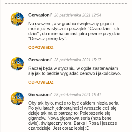
Gervasioni'
28 października 2021 12:54
K
No owszem, a w grudniu świąteczny gigant i
o
może już w styczniu początek ''Czarodziei i ich
dziei" , do mnie natomiast jutro pewnie przyjdzie
m
''Deszcz pieniędzy''.
e
ODPOWIEDZ
n
t
Gervasioni'
28 października 2021 15:17
a
Raczej będą w styczniu, w ogóle zastanawiam
się jak to będzie wyglądać cenowo i jakościowo.
r
ODPOWIEDZ
z
e
Gervasioni'
28 października 2021 15:41
Oby tak było, może to być całkiem niezła seria.
Po tylu latach jednostajności wreszcie coś się
dzieje tak na to patrząc to: Polepszenie się
gigantów, Nowa gigantowa seria (nota bene
dwie), świąteczny tom, Barks i Rosa i jeszcze
czarodzieje. Jest coraz lepiej :D