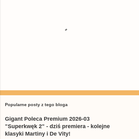
P
r
z
e
Popularne posty z tego bloga
ś
l
Gigant Poleca Premium 2026-03
i
j
"Superkwęk 2" - dziś premiera - kolejne
k
klasyki Martiny i De Vity!
o