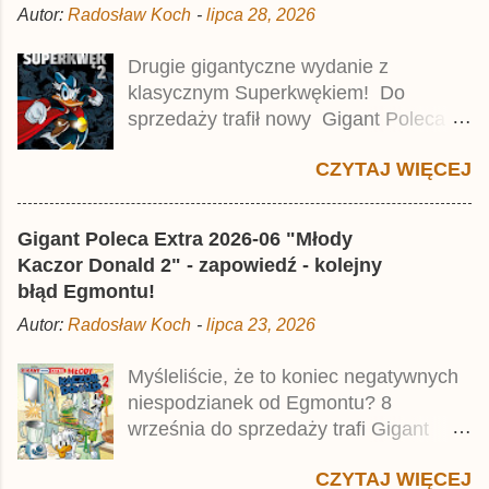
m
Autor:
Radosław Koch
-
lipca 28, 2026
e
n
t
Drugie gigantyczne wydanie z
a
klasycznym Superkwękiem! Do
r
z
sprzedaży trafił nowy Gigant Poleca
Premium pod tytułem Superkwęk 2 .
CZYTAJ WIĘCEJ
Jest to kolejny 624-stronicowy tom z
najstarszymi historiami o kaczym
mścicielu. Cena okładkowa wydania
Gigant Poleca Extra 2026-06 "Młody
wynosi 49,99 zł i zamówicie go także z
Kaczor Donald 2" - zapowiedź - kolejny
rabatem na Egmont.pl . Za przekład
błąd Egmontu!
odpowiadał Jacek Drewnowski.
Autor:
Radosław Koch
-
lipca 23, 2026
Publikacja jest przedrukiem drugiego
tomu niemieckiego Lustiges
Myśleliście, że to koniec negatywnych
Taschenbuch Phantomias Collection ,
niespodzianek od Egmontu? 8
który trafił do sprzedaży pod koniec
września do sprzedaży trafi Gigant
2025 roku.
Poleca Extra - Młody Kaczor Donald 2 .
CZYTAJ WIĘCEJ
Jednak wbrew temu, na co wskazuje