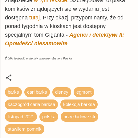
znajdziecie
w tym tekście
. Szczegółowa rozpiska
komiksów znajdujących się w wydaniu jest
dostępna
tutaj
. Przy okazji przypominamy, że od
ponad tygodnia w kioskach jest dostępny
specjalnym tom Giganta -
Agenci i detektywi II:
Opowieści niesamowite
.
Źródło ilustracji: materiały prasowe - Egmont Polska
barks
carl barks
disney
egmont
kaczogród carla barksa
kolekcja barksa
listopad 2021
polska
przykładowe str
stawiłem pomnik