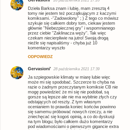
28 października 2021 17:20
Dzieła Barksa znam i lubię, mam zresztą 4
tomy nie jestem też początkującym z kaczymi
komiksami. -''Zadowolony'' ; ) Z tego co mówisz
szykuje się całkiem dobry tom, ciekaw jestem
głównie ''Niebezpiecznej gry'' i wspomnianego
przez ciebie ''Zaklinacza węży''. Tak więc
czekam niecierpliwie na jutro! Swoją drogą
nieźle się napisaliśmy - chyba już 10
komentarzy wyszło
ODPOWIEDZ
Gervasioni'
28 października 2021 17:39
Ja szpiegowskie klimaty w miarę lubie więc
może mi się spodobać. Szczerze to chyba na
razie o żadnym przeczytanym komiksie CB nie
mogę powiedzieć że mi się nie podobał, są
gorsze są lepsze ale nie ma wybitnie złych czy
odstających od reszty. Z tym własnym
ocenianiem to prawda koniec końców powinno
się samemu próbować nowych rzeczy, a nie
zniechęcać się kogoś opinią, a co do dyskusji
na tym blogu; było całkiem dużo komentarzy
pod wiadomościami o pierwszym gigancie extra