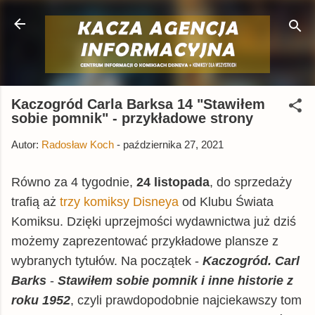
Przejdź do głównej zawartości
Kaczogród Carla Barksa 14 "Stawiłem
sobie pomnik" - przykładowe strony
Autor:
Radosław Koch
-
października 27, 2021
Równo za 4 tygodnie,
24 listopada
, do sprzedaży
trafią aż
trzy komiksy Disneya
od Klubu Świata
Komiksu. Dzięki uprzejmości wydawnictwa już dziś
możemy zaprezentować przykładowe plansze z
wybranych tytułów. Na początek -
Kaczogród. Carl
Barks
-
Stawiłem sobie pomnik i inne historie z
roku 1952
, czyli prawdopodobnie najciekawszy tom