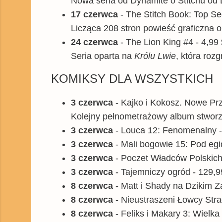
Nowa seria od Dynamite o Stitchu od D
17 czerwca
- The Stitch Book: Top Se
Licząca 208 stron powieść graficzna o
24 czerwca
- The Lion King #4 - 4,99
Seria oparta na
Królu Lwie
, która roz
KOMIKSY DLA WSZYSTKICH
3 czerwca
- Kajko i Kokosz. Nowe Przy
Kolejny pełnometrażowy album stworzo
3 czerwca
- Louca 12: Fenomenalny -
3 czerwca
- Mali bogowie 15: Pod egid
3 czerwca
- Poczet Władców Polskich 
3 czerwca
- Tajemniczy ogród - 129,9
8 czerwca
- Matt i Shady na Dzikim Z
8 czerwca
- Nieustraszeni Łowcy Stra
8 czerwca
- Feliks i Makary 3: Wielka