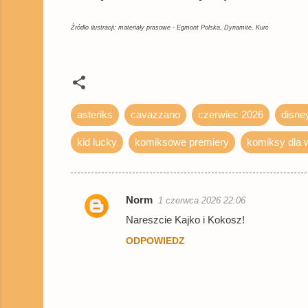
Źródło ilustracji: materiały prasowe - Egmont Polska, Dynamite, Kurc
asteriks
cavazzano
czerwiec 2026
disne
kid lucky
komiksowe premiery
komiksy dla 
Norm
1 czerwca 2026 22:06
K
Nareszcie Kajko i Kokosz!
o
ODPOWIEDZ
m
e
n
t