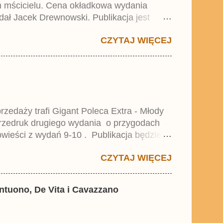
ym mścicielu. Cena okładkowa wydania
dał Jacek Drewnowski. Publikacja jest
 , który trafił do sprzedaży pod koniec
CZYTAJ WIĘCEJ
zedaży trafi Gigant Poleca Extra - Młody
przedruk drugiego wydania o przygodach
wieści z wydań 9-10 . Publikacja będzie
0. i 21. Lustiges Taschenbuch Young Comics,
CZYTAJ WIĘCEJ
antuono, De Vita i Cavazzano