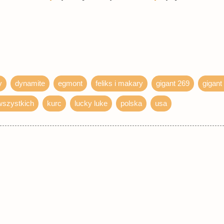
y
dynamite
egmont
feliks i makary
gigant 269
gigant
wszystkich
kurc
lucky luke
polska
usa