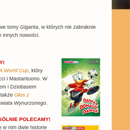
awe tomy
Giganta
, w których nie zabraknie
e innych nowości.
Y!
A World Cup
, który
cci i Mastantuono. W
dem i Dziobasem
a także
Głos z
wiata Wynurzonego
.
GÓLNIE
POLECAMY!
w nim dwie historie