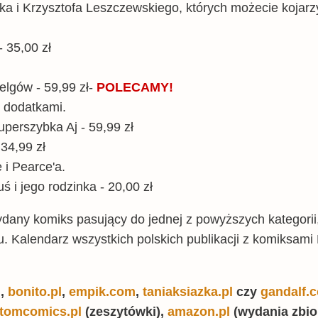
a i Krzysztofa Leszczewskiego, których możecie kojarzy
- 35,00 zł
Belgów - 59,99 zł-
POLECAMY!
 z dodatkami.
uperszybka Aj - 59,99 zł
 34,99 zł
 i Pearce'a.
ś i jego rodzinka - 20,00 zł
ydany komiks pasujący do jednej z powyższych kategorii,
. Kalendarz wszystkich polskich publikacji z komiksami
l
,
bonito.pl
,
empik.com
,
taniaksiazka.pl
czy
gandalf.
tomcomics.pl
(zeszytówki),
amazon.pl
(wydania zbio