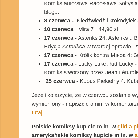
Komiks autorstwa Radosława Sołtysiak
blogu.
8 czerwca
- Niedźwiedź i krokodylek 
10 czerwca
- Mira 7 - 44,90 zł
17 czerwca
- Asteriks 24: Asteriks u 
Edycja
Asteriksa
w twardej oprawie i
17 czerwca
- Królik kontra Małpa 4: S
17 czerwca
- Lucky Luke: Kid Lucky -
Komiks stworzony przez Jean Léturgie
25 czerwca
- Kubuś Piekielny 4: Kubu
Jeżeli kojarzycie, że w czerwcu zostanie w
wymieniony - napiszcie o nim w komentarzu
tutaj
.
Polskie komiksy kupicie m.in. w
gildia.p
amerykańskie komiksy kupicie m.in. w
a