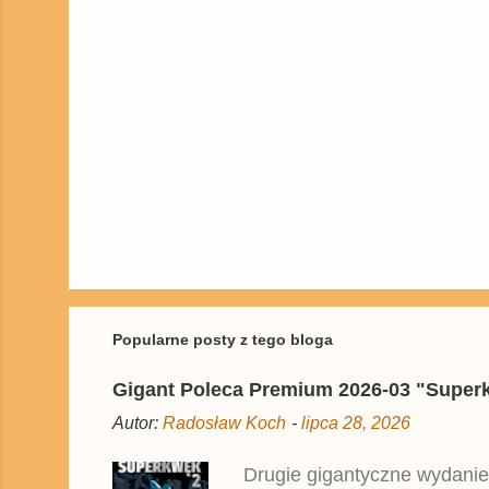
a
r
z
e
P
r
z
e
ś
Popularne posty z tego bloga
l
i
Gigant Poleca Premium 2026-03 "Superkwę
j
k
Autor:
Radosław Koch
-
lipca 28, 2026
o
m
e
Drugie gigantyczne wydanie
n