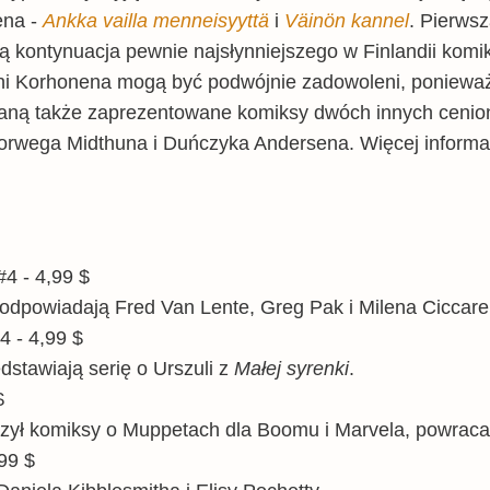
ena -
Ankka vailla menneisyyttä
i
Väinön kannel
. Pierwsz
gą kontynuacja pewnie najsłynniejszego w Finlandii kom
i Korhonena mogą być podwójnie zadowoleni, ponieważ 
taną także zaprezentowane komiksy dwóch innych ceni
rwega Midthuna i Duńczyka Andersena. Więcej informacj
#4 - 4,99 $
odpowiadają Fred Van Lente, Greg Pak i Milena Cicca
#4 - 4,99 $
edstawiają serię o Urszuli z
Małej syrenki
.
$
orzył komiksy o Muppetach dla Boomu i Marvela, powrac
,99 $