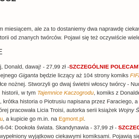
m miesiącem, ale za to dostaniemy dwa naprawdę ciek
torii od znanych twórców. Pojawi się też oczywiście wiel
E
, Donald, dawaj! - 27,99 zł -
SZCZEGÓLNIE
POLECAM
lejnego
Giganta
będzie liczący aż 104 strony komiks
FIF
ce nożnej. Stworzyli go dwaj świetni włoscy twórcy - Nu
 historii, w tym
Tajemnice Kaczogrodu
, komiks z Donal
, krótka historia o Piotrusiu napisana przez Faraciego, 
órej pracowała Licia Troisi, autorka serii książek
Wojny Ś
tu
, a kupicie go m.in. na
Egmont.pl
.
26-04: Dookoła świata. Skandynawia - 37,99 zł -
SZCZE
ypełniony wyjątkowo ciekawymi komiksami. Pojawią się 