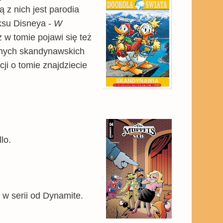
ą z nich jest parodia
iksu Disneya -
W
w tomie pojawi się też
onych skandynawskich
i o tomie znajdziecie
rello.
a w serii od Dynamite.