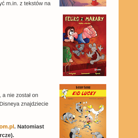
ć m.in. z tekstów na
 a nie został on
 Disneya znajdziecie
com.pl
. Natomiast
rcze).