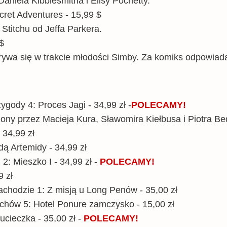
aniela Kibblesmitha i Elisy Pochetty.
cret Adventures - 15,99 $
 Stitchu od Jeffa Parkera.
 $
grywa się w trakcie młodości Simby. Za komiks odpowia
gody 4: Proces Jagi - 34,99 zł -
POLECAMY!
ny przez Macieja Kura, Sławomira Kiełbusa i Piotra Be
 34,99 zł
ą Artemidy - 34,99 zł
2: Mieszko I - 34,99 zł -
POLECAMY!
9 zł
achodzie 1: Z misją u Long Penów - 35,00 zł
chów 5: Hotel Ponure zamczysko - 15,00 zł
 ucieczka - 35,00 zł -
POLECAMY!