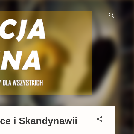
łce i Skandynawii