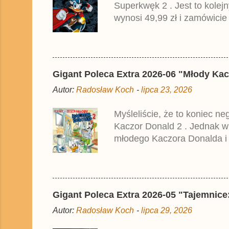
Superkwęk 2 . Jest to kolej
t
a
wynosi 49,99 zł i zamówicie
r
przedrukiem drugiego tomu n
z
2025 roku.
Gigant Poleca Extra 2026-06 "Młody Kac
Autor:
Radosław Koch
-
lipca 23, 2026
Myśleliście, że to koniec n
Kaczor Donald 2 . Jednak w
młodego Kaczora Donalda i j
liczyła ok. 360 stron i kos
które zostały wydane w Nie
Gigant Poleca Extra 2026-05 "Tajemnice:
Autor:
Radosław Koch
-
lipca 29, 2026