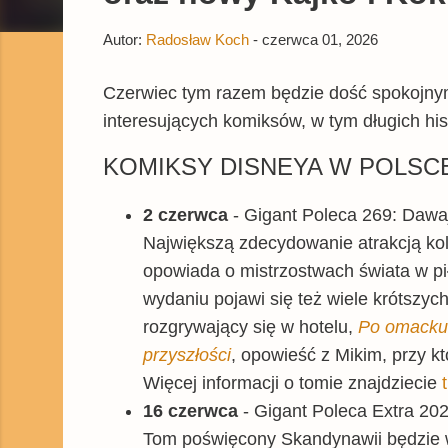
Autor:
Radosław Koch
-
czerwca 01, 2026
Czerwiec tym razem będzie dość spokojny
interesujących komiksów, w tym długich his
KOMIKSY DISNEYA W POLSC
2 czerwca
- Gigant Poleca 269: Dawaj
Największą zdecydowanie atrakcją ko
opowiada o mistrzostwach świata w pił
wydaniu pojawi się też wiele krótszych
rozgrywający się w hotelu,
Po omacku
przyszłości
, opowieść z Mikim, przy kt
Więcej informacji o tomie znajdziecie
16 czerwca
- Gigant Poleca Extra 20
Tom poświęcony Skandynawii będzie w