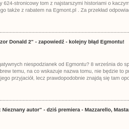
ny 624-stronicowy tom z najstarszymi historiami o kacz
 go także z rabatem na Egmont.pl . Za przekład odpowia
iemieckiego Lustiges Taschenbuch Phantomias Collection
zor Donald 2" - zapowiedź - kolejny błąd Egmontu!
egatywnych niespodzianek od Egmontu? 8 września do spr
brew temu, na co wskazuje nazwa tomu, nie będzie to 
ego przyjaciół, lecz prawdopodobnie znajdą się tam opo
ztowała 37,99 zł. W środku znajdą się historie z tomów 2
mczech parę miesięcy temu.
 Nieznany autor" - dziś premiera - Mazzarello, Mast