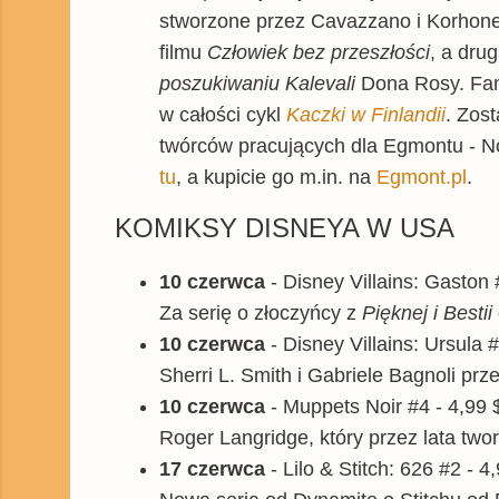
stworzone przez Cavazzano i Korhon
filmu
Człowiek bez przeszłości
, a dru
poszukiwaniu Kalevali
Dona Rosy. Fan
w całości cykl
Kaczki w Finlandii
. Zos
twórców pracujących dla Egmontu - No
tu
, a kupicie go m.in. na
Egmont.pl
.
KOMIKSY DISNEYA W USA
10 czerwca
- Disney Villains: Gaston 
Za serię o złoczyńcy z
Pięknej i Bestii
10 czerwca
- Disney Villains: Ursula 
Sherri L. Smith i Gabriele Bagnoli prz
10 czerwca
- Muppets Noir #4 - 4,99 
Roger Langridge, który przez lata tw
17 czerwca
- Lilo & Stitch: 626 #2 - 4