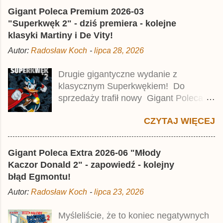
l
Gigant Poleca Premium 2026-03
i
j
"Superkwęk 2" - dziś premiera - kolejne
k
klasyki Martiny i De Vity!
o
m
Autor:
Radosław Koch
-
lipca 28, 2026
e
n
t
Drugie gigantyczne wydanie z
a
klasycznym Superkwękiem! Do
r
z
sprzedaży trafił nowy Gigant Poleca
Premium pod tytułem Superkwęk 2 .
CZYTAJ WIĘCEJ
Jest to kolejny 624-stronicowy tom z
najstarszymi historiami o kaczym
mścicielu. Cena okładkowa wydania
Gigant Poleca Extra 2026-06 "Młody
wynosi 49,99 zł i zamówicie go także z
Kaczor Donald 2" - zapowiedź - kolejny
rabatem na Egmont.pl . Za przekład
błąd Egmontu!
odpowiadał Jacek Drewnowski.
Autor:
Radosław Koch
-
lipca 23, 2026
Publikacja jest przedrukiem drugiego
tomu niemieckiego Lustiges
Myśleliście, że to koniec negatywnych
Taschenbuch Phantomias Collection ,