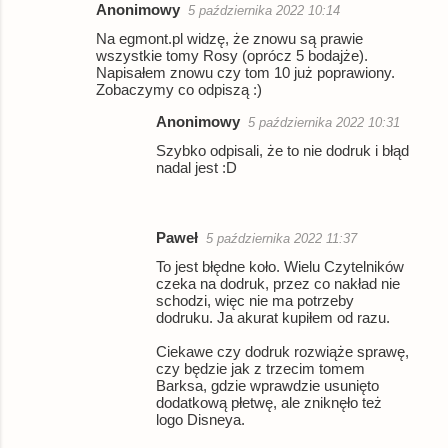
Anonimowy
5 października 2022 10:14
Na egmont.pl widzę, że znowu są prawie
wszystkie tomy Rosy (oprócz 5 bodajże).
Napisałem znowu czy tom 10 już poprawiony.
Zobaczymy co odpiszą :)
Anonimowy
5 października 2022 10:31
Szybko odpisali, że to nie dodruk i błąd
nadal jest :D
Paweł
5 października 2022 11:37
To jest błędne koło. Wielu Czytelników
czeka na dodruk, przez co nakład nie
schodzi, więc nie ma potrzeby
dodruku. Ja akurat kupiłem od razu.
Ciekawe czy dodruk rozwiąże sprawę,
czy będzie jak z trzecim tomem
Barksa, gdzie wprawdzie usunięto
dodatkową płetwę, ale zniknęło też
logo Disneya.