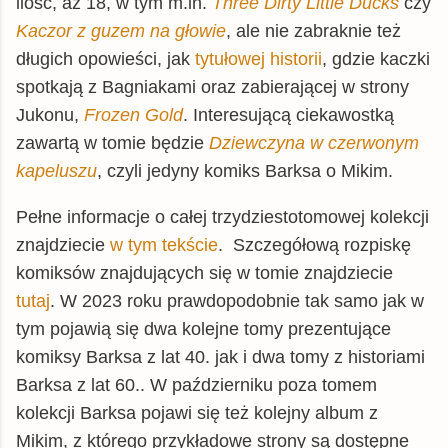
ilość, aż 18, w tym m.in.
Three Dirty Little Ducks
czy
Kaczor z guzem na głowie
, ale nie zabraknie też
długich opowieści, jak
tytułowej historii
, gdzie kaczki
spotkają z Bagniakami oraz zabierającej w strony
Jukonu,
Frozen Gold
. Interesującą ciekawostką
zawartą w tomie będzie
Dziewczyna w czerwonym
kapeluszu
, czyli jedyny komiks Barksa o Mikim.
Pełne informacje o całej trzydziestotomowej kolekcji
znajdziecie
w tym tekście
. Szczegółową rozpiskę
komiksów znajdujących się w tomie znajdziecie
tutaj
. W 2023 roku prawdopodobnie tak samo jak w
tym pojawią się dwa kolejne tomy prezentujące
komiksy Barksa z lat 40. jak i dwa tomy z historiami
Barksa z lat 60.. W październiku poza tomem
kolekcji Barksa pojawi się też kolejny album z
Mikim, z którego przykładowe strony są dostępne