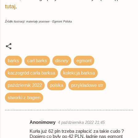
tutaj
.
Źródło ilustracji: materiały prasowe - Egmont Polska
barks
carl barks
disney
egmont
kaczogród carla barksa
kolekcja barksa
październik 2022
polska
przykładowe str
stworki z bagien
Anonimowy
4 października 2022 21:45
K
Kurła już 62 pln trzeba zapłacić za takie cudo ?
o
Dopiero co były po 42 PLN, ładnie nas egmont