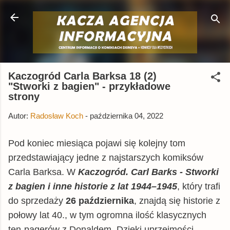
Przejdź do głównej zawartości
Kaczogród Carla Barksa 18 (2)
"Stworki z bagien" - przykładowe
strony
Autor:
Radosław Koch
-
października 04, 2022
Pod koniec miesiąca pojawi się kolejny tom
przedstawiający jedne z najstarszych komiksów
Carla Barksa. W
Kaczogród. Carl Barks -
Stworki
z bagien i inne historie z lat 1944–1945
, który trafi
do sprzedaży
26 października
, znajdą się historie z
połowy lat 40., w tym ogromna ilość klasycznych
ten-pagerów z Donaldem. Dzięki uprzejmości