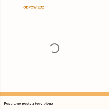
ODPOWIEDZ
P
r
z
e
Popularne posty z tego bloga
ś