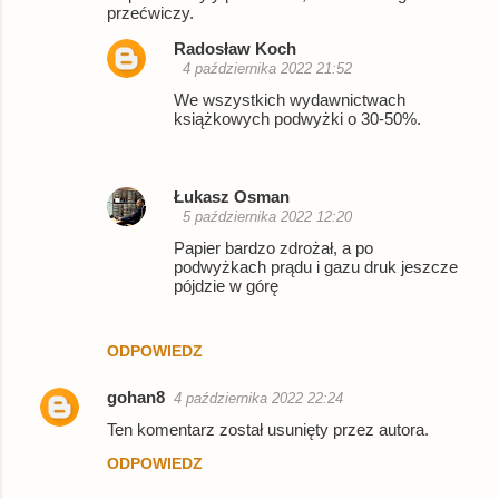
przećwiczy.
m
e
Radosław Koch
4 października 2022 21:52
n
We wszystkich wydawnictwach
t
książkowych podwyżki o 30-50%.
a
r
Łukasz Osman
z
5 października 2022 12:20
e
Papier bardzo zdrożał, a po
podwyżkach prądu i gazu druk jeszcze
pójdzie w górę
ODPOWIEDZ
gohan8
4 października 2022 22:24
Ten komentarz został usunięty przez autora.
ODPOWIEDZ