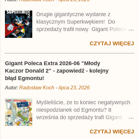
e
n
t
Drugie gigantyczne wydanie z
a
klasycznym Superkwękiem! Do
r
z
sprzedaży trafił nowy Gigant Poleca
Premium pod tytułem Superkwęk 2 .
CZYTAJ WIĘCEJ
Jest to kolejny 624-stronicowy tom z
najstarszymi historiami o kaczym
mścicielu. Cena okładkowa wydania
Gigant Poleca Extra 2026-06 "Młody
wynosi 49,99 zł i zamówicie go także z
Kaczor Donald 2" - zapowiedź - kolejny
rabatem na Egmont.pl . Za przekład
błąd Egmontu!
odpowiadał Jacek Drewnowski.
Autor:
Radosław Koch
-
lipca 23, 2026
Publikacja jest przedrukiem drugiego
tomu niemieckiego Lustiges
Myśleliście, że to koniec negatywnych
Taschenbuch Phantomias Collection ,
niespodzianek od Egmontu? 8
który trafił do sprzedaży pod koniec
września do sprzedaży trafi Gigant
2025 roku.
Poleca Extra - Młody Kaczor Donald 2 .
CZYTAJ WIĘCEJ
Jednak wbrew temu, na co wskazuje