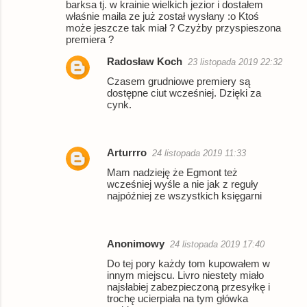
barksa tj. w krainie wielkich jezior i dostałem
właśnie maila ze już został wysłany :o Ktoś
m
może jeszcze tak miał ? Czyżby przyspieszona
e
premiera ?
n
Radosław Koch
23 listopada 2019 22:32
t
Czasem grudniowe premiery są
dostępne ciut wcześniej. Dzięki za
a
cynk.
r
z
Arturrro
e
24 listopada 2019 11:33
Mam nadzieję że Egmont też
wcześniej wyśle a nie jak z reguły
najpóźniej ze wszystkich księgarni
Anonimowy
24 listopada 2019 17:40
Do tej pory każdy tom kupowałem w
innym miejscu. Livro niestety miało
najsłabiej zabezpieczoną przesyłkę i
trochę ucierpiała na tym główka