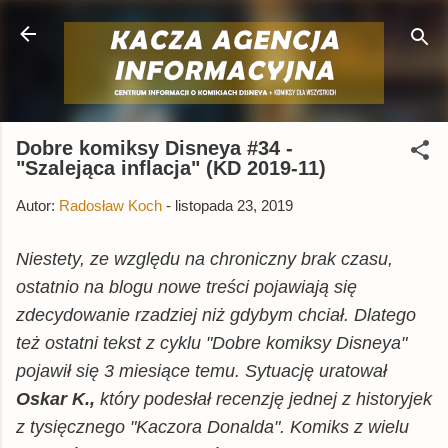
Przejdź do głównej zawartości
Dobre komiksy Disneya #34 -
"Szalejąca inflacja" (KD 2019-11)
Autor:
Radosław Koch
-
listopada 23, 2019
Niestety, ze względu na chroniczny brak czasu,
ostatnio na blogu nowe treści pojawiają się
zdecydowanie rzadziej niż gdybym chciał. Dlatego
też ostatni tekst z cyklu "Dobre komiksy Disneya"
pojawił się 3 miesiące temu. Sytuację uratował
Oskar K.,
który podesłał recenzję jednej z historyjek
z tysięcznego "Kaczora Donalda". Komiks z wielu