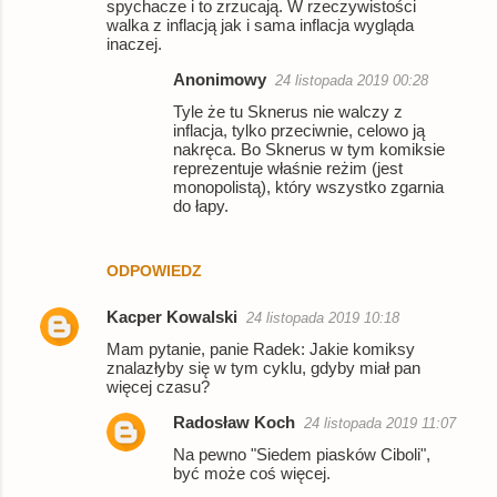
spychacze i to zrzucają. W rzeczywistości
walka z inflacją jak i sama inflacja wygląda
inaczej.
Anonimowy
24 listopada 2019 00:28
Tyle że tu Sknerus nie walczy z
inflacja, tylko przeciwnie, celowo ją
nakręca. Bo Sknerus w tym komiksie
reprezentuje właśnie reżim (jest
monopolistą), który wszystko zgarnia
do łapy.
ODPOWIEDZ
Kacper Kowalski
24 listopada 2019 10:18
Mam pytanie, panie Radek: Jakie komiksy
znalazłyby się w tym cyklu, gdyby miał pan
więcej czasu?
Radosław Koch
24 listopada 2019 11:07
Na pewno "Siedem piasków Ciboli",
być może coś więcej.