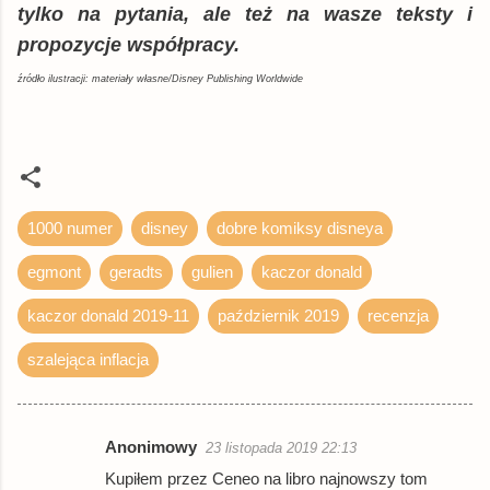
tylko na pytania, ale też na wasze teksty i
propozycje współpracy.
źródło ilustracji: materiały własne/Disney Publishing Worldwide
1000 numer
disney
dobre komiksy disneya
egmont
geradts
gulien
kaczor donald
kaczor donald 2019-11
październik 2019
recenzja
szalejąca inflacja
Anonimowy
23 listopada 2019 22:13
K
Kupiłem przez Ceneo na libro najnowszy tom
o