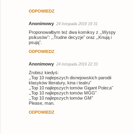
ODPOWIEDZ
Anonimowy
24 listopada 2019 19:31
Proponowałbym też dwa komiksy z ,,Wyspy
psikusów": ,,Trudne decyzje" oraz ,,Knują i
psują".
ODPOWIEDZ
Anonimowy
24 listopada 2019 22:33
Zrobisz kiedyś:
,,Top 10 najlepszych disnejowskich parodii
klasyków literatury, kina i teatru"
,,Top 10 najlepszych tomów Gigant Poleca"
,,Top 10 najlepszych tomów MGG"
,,Top 10 najlepszych tomów GM"
Please, man.
ODPOWIEDZ