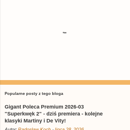
P
r
z
e
Popularne posty z tego bloga
ś
l
Gigant Poleca Premium 2026-03
i
j
"Superkwęk 2" - dziś premiera - kolejne
k
klasyki Martiny i De Vity!
o
m
Autor:
Radosław Koch
-
lipca 28, 2026