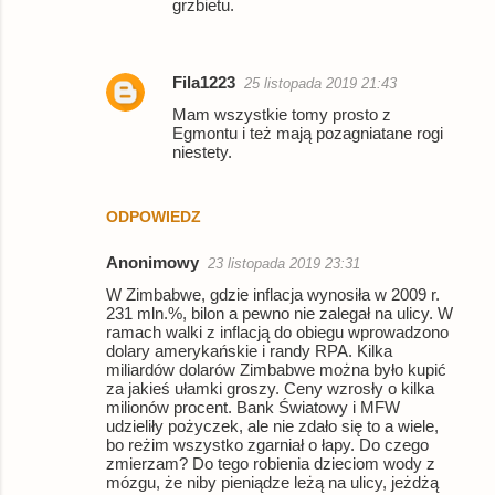
grzbietu.
Fila1223
25 listopada 2019 21:43
Mam wszystkie tomy prosto z
Egmontu i też mają pozagniatane rogi
niestety.
ODPOWIEDZ
Anonimowy
23 listopada 2019 23:31
W Zimbabwe, gdzie inflacja wynosiła w 2009 r.
231 mln.%, bilon a pewno nie zalegał na ulicy. W
ramach walki z inflacją do obiegu wprowadzono
dolary amerykańskie i randy RPA. Kilka
miliardów dolarów Zimbabwe można było kupić
za jakieś ułamki groszy. Ceny wzrosły o kilka
milionów procent. Bank Światowy i MFW
udzieliły pożyczek, ale nie zdało się to a wiele,
bo reżim wszystko zgarniał o łapy. Do czego
zmierzam? Do tego robienia dzieciom wody z
mózgu, że niby pieniądze leżą na ulicy, jeżdżą