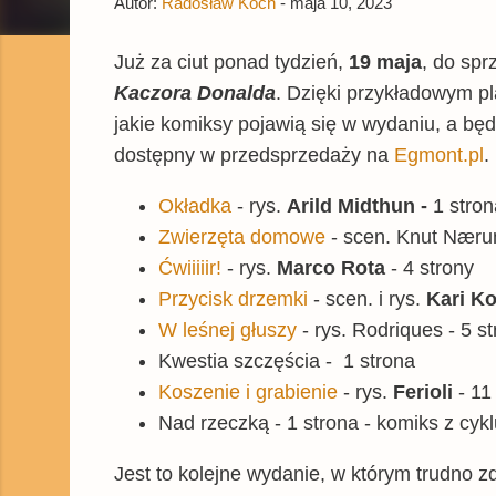
Autor:
Radosław Koch
-
maja 10, 2023
Już za ciut ponad tydzień,
19 maja
, do spr
Kaczora Donalda
. Dzięki przykładowym p
jakie komiksy pojawią się w wydaniu, a będ
dostępny w przedsprzedaży na
Egmont.pl
.
Okładka
- rys.
Arild Midthun -
1 stro
Zwierzęta domowe
- scen. Knut Nærum
Ćwiiiiir!
- rys.
Marco Rota
- 4 strony
Przycisk drzemki
- scen. i rys.
Kari K
W leśnej głuszy
- rys. Rodriques - 5 s
Kwestia szczęścia - 1 strona
Koszenie i grabienie
- rys.
Ferioli
- 11
Nad rzeczką - 1 strona - komiks z cyk
Jest to kolejne wydanie, w którym trudno z