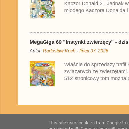
Kaczor Donald 2 . Jednak w
młodego Kaczora Donalda i j
liczyła ok. 360 stron i kos
które zostały wydane w Nie
MegaGiga 69 "Instynkt zwierzęcy" - dziś
Autor:
Radosław Koch
-
lipca 07, 2026
Właśnie do sprzedaży trafił
związanych ze zwierzętami.
512-stronicowy tom można z
oparte na najnowszym niemi
przez zagraniczne oddziały
This site uses cookies from Google to de
are shared with Google along with perfo