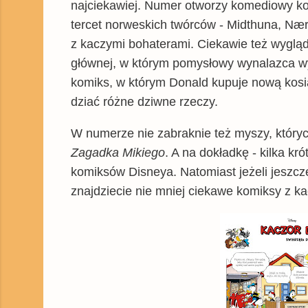
najciekawiej. Numer otworzy komediowy kom
tercet norweskich twórców - Midthuna,
Næru
z kaczymi bohaterami. Ciekawie też wyglą
głównej, w którym pomysłowy wynalazca w
komiks, w którym Donald kupuje nową kosi
dziać różne dziwne rzeczy.
W numerze nie zabraknie też myszy, któryc
Zagadka Mikiego
. A na dokładkę - kilka k
komiksów Disneya. Natomiast jeżeli jeszc
znajdziecie nie mniej ciekawe komiksy z k