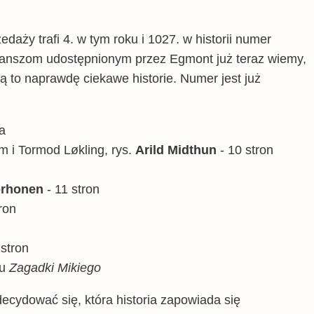
zedaży trafi 4. w tym roku i 1027. w historii numer
lanszom udostępnionym przez Egmont już teraz wiemy,
ą to naprawdę ciekawe historie. Numer jest już
na
 i Tormod Løkling, rys.
Arild Midthun
- 10 stron
orhonen
- 11 stron
tron
 stron
lu
Zagadki Mikiego
decydować się, która historia zapowiada się