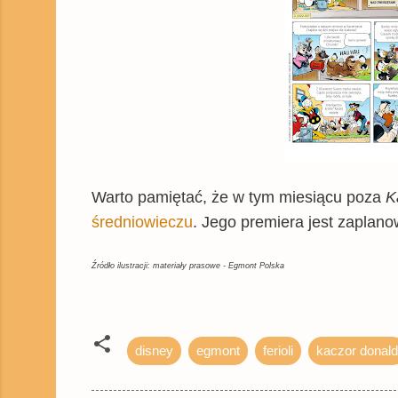
Warto pamiętać, że w tym miesiącu poza
K
średniowieczu
. Jego premiera jest zaplano
Źródło ilustracji: materiały prasowe - Egmont Polska
disney
egmont
ferioli
kaczor donald