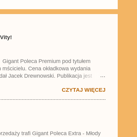
Vity!
y Gigant Poleca Premium pod tytułem
ym mścicielu. Cena okładkowa wydania
dał Jacek Drewnowski. Publikacja jest
 , który trafił do sprzedaży pod koniec
CZYTAJ WIĘCEJ
zedaży trafi Gigant Poleca Extra - Młody