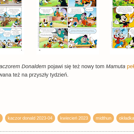
aczorem Donaldem
pojawi się też nowy tom
Mamuta
peł
wana też na przyszły tydzień.
kaczor donald 2023-04
kwiecień 2023
midthun
okładk