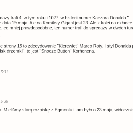
daży trafi 4. w tym roku i 1027. w historii numer Kaczora Donalda.''
ata 19 maja. Ale na Komiksy Gigant jest 23. Ale z kolei na okładce
e, co mniej prawdopodobne, ten numer trafi do spredaży w dwóch tu
3
 strony 15 to zdecydowanie ''Kierewiet'' Marco Roty. I styl Donalda 
cisk drzemki'', to jest ''Snooze Button'' Korhonena.
15:31
15:38
Mieliśmy starą rozpiskę z Egmontu i tam było o 23 maja, widocznie 