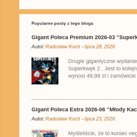
P
r
z
e
ś
Popularne posty z tego bloga
l
i
Gigant Poleca Premium 2026-03 "Superkwę
j
k
Autor:
Radosław Koch
-
lipca 28, 2026
o
m
e
Drugie gigantyczne wydanie
n
Superkwęk 2 . Jest to kolej
t
a
wynosi 49,99 zł i zamówicie
r
przedrukiem drugiego tomu n
z
2025 roku.
Gigant Poleca Extra 2026-06 "Młody Kac
Autor:
Radosław Koch
-
lipca 23, 2026
Myśleliście, że to koniec n