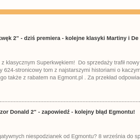
k 2" - dziś premiera - kolejne klasyki Martiny i De 
 z klasycznym Superkwękiem! Do sprzedaży trafił now
ny 624-stronicowy tom z najstarszymi historiami o kacz
 go także z rabatem na Egmont.pl . Za przekład odpowia
iemieckiego Lustiges Taschenbuch Phantomias Collection
zor Donald 2" - zapowiedź - kolejny błąd Egmontu!
egatywnych niespodzianek od Egmontu? 8 września do spr