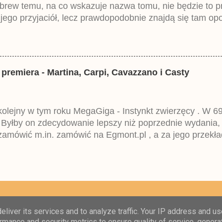
brew temu, na co wskazuje nazwa tomu, nie będzie to 
ego przyjaciół, lecz prawdopodobnie znajdą się tam opo
ztowała 37,99 zł. W środku znajdą się historie z tomów 2
mczech parę miesięcy temu.
 premiera - Martina, Carpi, Cavazzano i Casty
 kolejny w tym roku MegaGiga - Instynkt zwierzęcy . W 69
 Byłby on zdecydowanie lepszy niż poprzednie wydania,
amówić m.in. zamówić na Egmont.pl , a za jego przekła
eckim Lustiges Taschenbuch Spezial i niestety wpisuje
 Egmontu.
Obsługiwane przez usługę Blogger
liver its services and to analyze traffic. Your IP address and u
rmance and security metrics to ensure quality of service, gener
Copyright © Kacza Agencja Informacyjna 2015-2025 i Centrum komiksów Disneya 2009-201