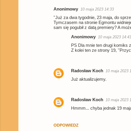
Anonimowy
10 maja 2023 14:33
K
''Już za dwa tygodnie, 23 maja, do sprze
o
Tymczasem na stronie Egmontu widnieje d
sam się pogubił z datą premiery? A moż
m
e
Anonimowy
10 maja 2023 14:4
n
PS Dla mnie ten drugi komiks ze
Z kolei ten ze strony 19, ''Przy
t
a
r
Radosław Koch
10 maja 2023 
z
Już aktualizujemy.
e
Radosław Koch
10 maja 2023 
Hmmm... chyba jednak 19 maja. 
ODPOWIEDZ