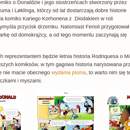
iks o Donaldzie i jego siostrzeńcach stworzony przez
ma i Løklinga, którzy od lat dostarczają dobre historie
da komiks Kariego Korhonena z Diodakiem w roli
ymyśla przycisk drzemku.
Natomiast Ferioli przygotował
arkę od domokrążcy, a od tego momentu zaczynają się
h reprezentantem będzie letnia historia Rodriquesa o M
rótszych komiksów, w tym gagowa historia narysowana pr
ze nie macie obecnego
wydania pisma
, to warto nim się
aczkami i myszami.