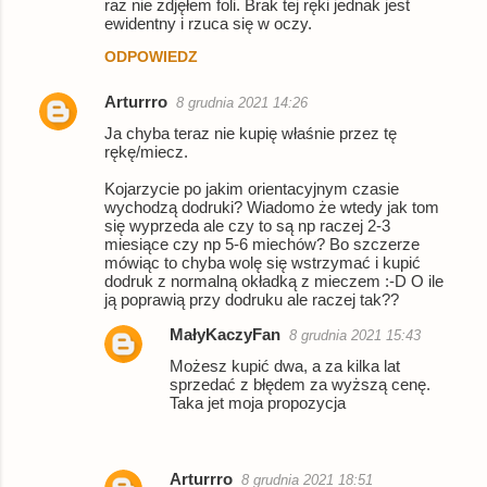
raz nie zdjęłem foli. Brak tej ręki jednak jest
ewidentny i rzuca się w oczy.
m
ODPOWIEDZ
e
n
Arturrro
8 grudnia 2021 14:26
t
Ja chyba teraz nie kupię właśnie przez tę
a
rękę/miecz.
r
Kojarzycie po jakim orientacyjnym czasie
wychodzą dodruki? Wiadomo że wtedy jak tom
z
się wyprzeda ale czy to są np raczej 2-3
e
miesiące czy np 5-6 miechów? Bo szczerze
mówiąc to chyba wolę się wstrzymać i kupić
dodruk z normalną okładką z mieczem :-D O ile
ją poprawią przy dodruku ale raczej tak??
MałyKaczyFan
8 grudnia 2021 15:43
Możesz kupić dwa, a za kilka lat
sprzedać z błędem za wyższą cenę.
Taka jet moja propozycja
Arturrro
8 grudnia 2021 18:51