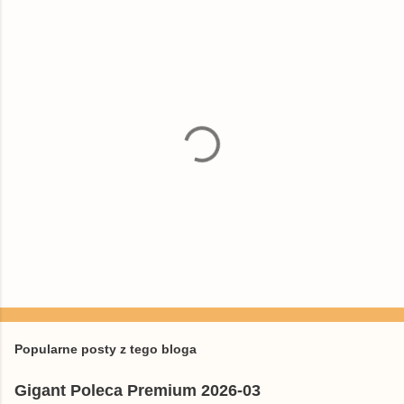
P
r
z
e
Popularne posty z tego bloga
ś
l
Gigant Poleca Premium 2026-03
i