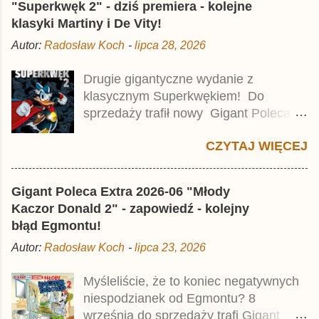
j
"Superkwęk 2" - dziś premiera - kolejne
k
klasyki Martiny i De Vity!
o
m
Autor:
Radosław Koch
-
lipca 28, 2026
e
n
t
Drugie gigantyczne wydanie z
a
klasycznym Superkwękiem! Do
r
z
sprzedaży trafił nowy Gigant Poleca
Premium pod tytułem Superkwęk 2 .
CZYTAJ WIĘCEJ
Jest to kolejny 624-stronicowy tom z
najstarszymi historiami o kaczym
mścicielu. Cena okładkowa wydania
Gigant Poleca Extra 2026-06 "Młody
wynosi 49,99 zł i zamówicie go także z
Kaczor Donald 2" - zapowiedź - kolejny
rabatem na Egmont.pl . Za przekład
błąd Egmontu!
odpowiadał Jacek Drewnowski.
Autor:
Radosław Koch
-
lipca 23, 2026
Publikacja jest przedrukiem drugiego
tomu niemieckiego Lustiges
Myśleliście, że to koniec negatywnych
Taschenbuch Phantomias Collection ,
niespodzianek od Egmontu? 8
który trafił do sprzedaży pod koniec
września do sprzedaży trafi Gigant
2025 roku.