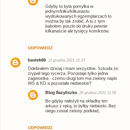
Gdyby to była pomyłka w
jednym/kilku/kilkunastu
wydrukowanych egzemplarzach to
można by tak zrobić. A tu z tym
babolem poszlo do druku pewnie
kilkanaście ale tysięcy komiksów.
ODPOWIEDZ
bastek66
11 grudnia 2021 15:23
Odebrałem dzisiaj i mam wszystkie. Szkoda że
zrypali tego rycerza. Pozostaje tylko jedna
zagwostka - czemu drugi tom ma zielony napis
WS & KD a pozostałe niebieskie?
Blog 8azyliszka
26 grudnia 2021 11:55
Bo gdyby nałożyli na okładkę ten
arkusz z ręką, to byłby niebieski. Bez
niego został zielony podkład,
ODPOWIEDZ