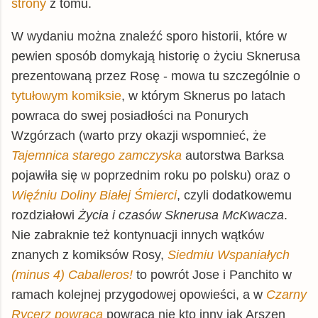
strony
z tomu.
W wydaniu można znaleźć sporo historii, które w
pewien sposób domykają historię o życiu Sknerusa
prezentowaną przez Rosę - mowa tu szczególnie o
tytułowym komiksie
, w którym Sknerus po latach
powraca do swej posiadłości na Ponurych
Wzgórzach (warto przy okazji wspomnieć, że
Tajemnica starego zamczyska
autorstwa Barksa
pojawiła się w poprzednim roku po polsku) oraz o
Więźniu Doliny Białej Śmierci
, czyli dodatkowemu
rozdziałowi
Życia i czasów Sknerusa McKwacza
.
Nie zabraknie też kontynuacji innych wątków
znanych z komiksów Rosy,
Siedmiu Wspaniałych
(minus 4) Caballeros!
to powrót Jose i Panchito w
ramach kolejnej przygodowej opowieści, a w
Czarny
Rycerz powraca
powraca nie kto inny jak Arszen