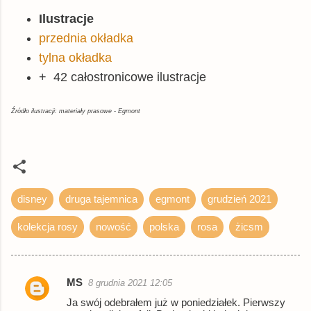
Ilustracje
przednia okładka
tylna okładka
+ 42 całostronicowe ilustracje
Źródło ilustracji: materiały prasowe - Egmont
disney
druga tajemnica
egmont
grudzień 2021
kolekcja rosy
nowość
polska
rosa
żicsm
MS
8 grudnia 2021 12:05
K
Ja swój odebrałem już w poniedziałek. Pierwszy
o