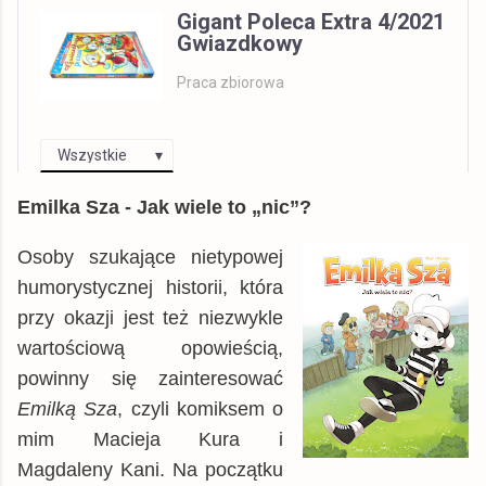
Gigant Poleca Extra 4/2021
Gwiazdkowy
Praca zbiorowa
Wszystkie
Allegro
książka
25,00 zł
Emilka Sza - Jak wiele to „nic”?
© BUY.BOX
Osoby szukające nietypowej
humorystycznej historii, która
przy okazji jest też niezwykle
wartościową opowieścią,
powinny się zainteresować
Emilką Sza
, czyli komiksem o
mim Macieja Kura i
Magdaleny Kani. Na początku