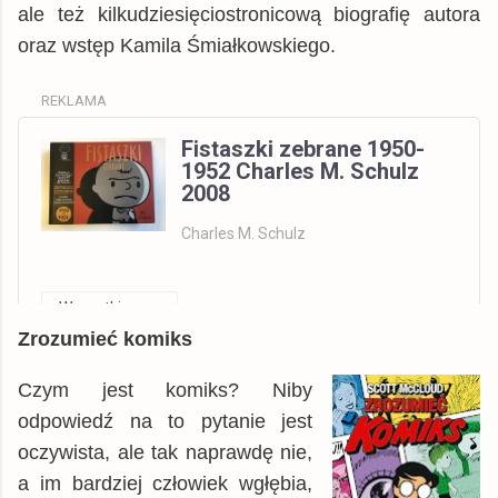
ale też kilkudziesięciostronicową biografię autora
oraz wstęp Kamila Śmiałkowskiego.
REKLAMA
Fistaszki zebrane 1950-
1952 Charles M. Schulz
2008
Charles M. Schulz
Wszystkie
Zrozumieć komiks
Allegro
książka
199,00 zł
© BUY.BOX
Czym jest komiks? Niby
odpowiedź na to pytanie jest
oczywista, ale tak naprawdę nie,
a im bardziej człowiek wgłębia,