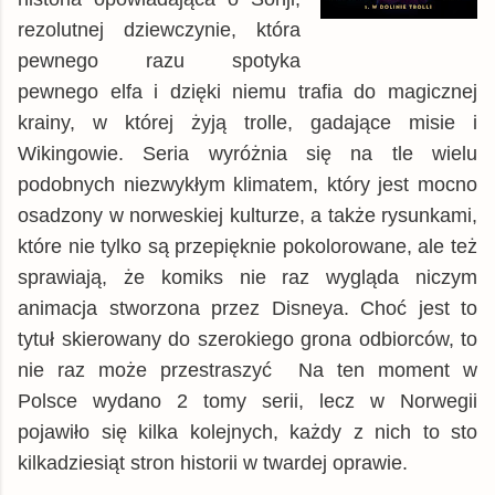
matfel.pl
książka
17,81 zł
rezolutnej dziewczynie, która
swiatksiazki.pl
pewnego razu spotyka
książka
18,50 zł
pewnego elfa i dzięki niemu trafia do magicznej
chodnikliteracki.pl
książka
18,57 zł
krainy, w której żyją trolle, gadające misie i
booktime.pl
książka
18,89 zł
Wikingowie. Seria wyróżnia się na tle wielu
Empik
książka
18,99 zł
podobnych niezwykłym klimatem, który jest mocno
znak.com.pl
książka
18,99 zł
osadzony w norweskiej kulturze, a także rysunkami,
Woblink.com
książka
21,24 zł
które nie tylko są przepięknie pokolorowane, ale też
© BUY.BOX
sprawiają, że komiks nie raz wygląda niczym
animacja stworzona przez Disneya. Choć jest to
tytuł skierowany do szerokiego grona odbiorców, to
nie raz może przestraszyć Na ten moment w
Polsce wydano 2 tomy serii, lecz w Norwegii
pojawiło się kilka kolejnych, każdy z nich to sto
kilkadziesiąt stron historii w twardej oprawie.