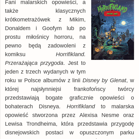
Fani malarskich opowieści, a
także klasycznych
krótkometrażówek z Mikim,
Donaldem i Goofym lub po
prostu miłośnicy horroru, na
pewno będą zadowoleni z
komiksu
Horrifikland.
Przerażająca przygoda
. Jest to
jeden z trzech wydanych w tym
roku w Polsce albumów z linii
Disney by Glenat
, w
której najsłynniejsi frankofońscy twórcy
przedstawiają bogate graficznie opowieści o
bohaterach Disneya.
Horrifikland
to malarska
opowieść stworzona przez Alexisa Nesme oraz
Lewisa Trondheima, która przedstawia przygodę
disnejowskich postaci w opuszczonym parku