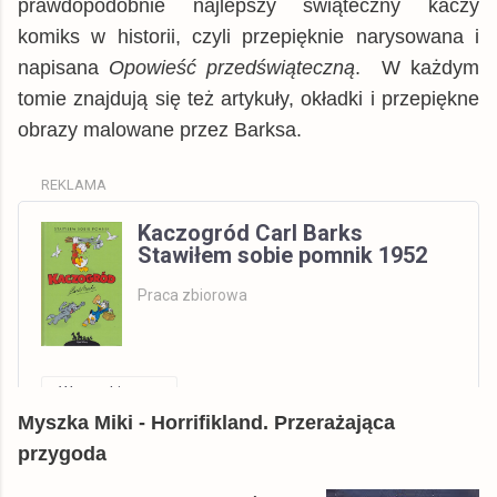
prawdopodobnie najlepszy świąteczny kaczy
komiks w historii, czyli przepięknie narysowana i
napisana
Opowieść przedświąteczną
. W każdym
tomie znajdują się też artykuły, okładki i przepiękne
obrazy malowane przez Barksa.
REKLAMA
Kaczogród Carl Barks
Stawiłem sobie pomnik 1952
Praca zbiorowa
Wszystkie
Myszka Miki - Horrifikland. Przerażająca
Allegro
książka
169,99 zł
przygoda
© BUY.BOX