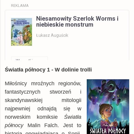
REKLAMA
Niesamowity Szerlok Worms i
niebieskie monstrum
Łukasz Auguścik
Wszystkie
Światła północy 1 - W dolinie trolli
TaniaKsiazka.pl
książka
16,46 zł
Gandalf.com.pl
książka
16,46 zł
Miłośnicy mroźnych regionów,
tantis.pl
książka
16,49 zł
fantastycznych stworzeń i
skandynawskiej mitologii
Matras.pl
książka
16,57 zł
najpewniej odnajdą się w
inbook.pl
książka
17,34 zł
norweskim komiksie
Światła
gildia.pl
książka
17,49 zł
północy
Malin Falch. Jest to
Allegro
książka
17,62 zł
historia opowiadająca o Sonji,