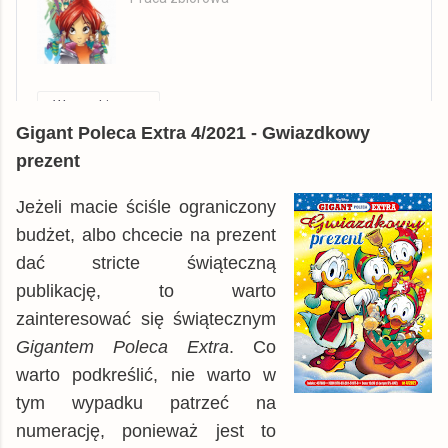
Wszystkie
Gigant Poleca Extra 4/2021
- Gwiazdkowy
Allegro
książka
31,16 zł
prezent
Skladnicaksiegarska.pl
książka
161,91 zł
Empik
Jeżeli macie ściśle ograniczony
książka
178,10 zł
budżet, albo chcecie na prezent
© BUY.BOX
dać stricte świąteczną
publikację, to warto
zainteresować się świątecznym
Gigantem Poleca Extra
. Co
warto podkreślić, nie warto w
tym wypadku patrzeć na
numerację, ponieważ jest to