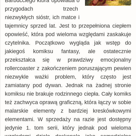
Barbucciego która opowiada o
gildia.pl
książka
34,99 zł
przygodach trzech
niezwykłych sióstr, ich matce i
Matras.pl
książka
36,27 zł
tajemnicy sprzed lat. Jest to przepełniona ciepłem
swiatksiazki.pl
książka
36,44 zł
opowieść, która pod wieloma względami zaskakuje
chodnikliteracki.pl
książka
38,27 zł
czytelnika. Początkowo wygląda jak wstęp do
znak.com.pl
książka
38,77 zł
jakiegoś komiksu fantasy, ale ostatecznie
Woblink.com
książka
42,49 zł
przekształca się w prawdziwy emocjonalny
inbook.pl
książka
44,92 zł
rollercoaster z zakończeniem poruszającym pewien
niezwykle ważki problem, który często jest
booktime.pl
książka
48,29 zł
zamiatany pod dywan. Jednak na żadnej stronie
Empik
książka
49,38 zł
komiksu nie brakuje rodzinnego ciepła. Cały komiks
© BUY.BOX
też zachwyca oprawą graficzną, która łączy w sobie
malarskie elementy z bardziej kreskówkowymi
elementami. W sprzedaży na razie jest dostępny
jedynie 1. tom serii, który jednak pod wieloma