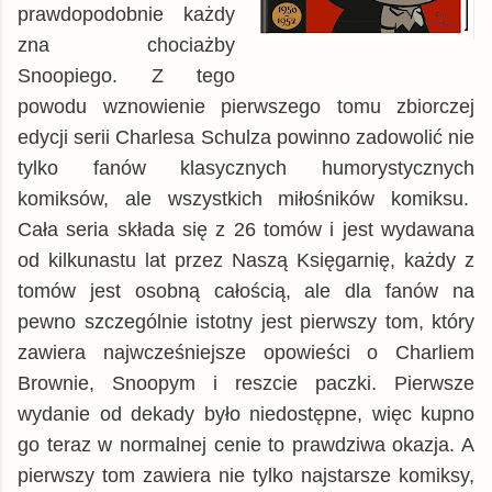
prawdopodobnie każdy
tantis.pl
książka
31,99 zł
zna chociażby
swiatksiazki.pl
książka
32,35 zł
Snoopiego. Z tego
Matras.pl
książka
32,99 zł
powodu wznowienie pierwszego tomu zbiorczej
edycji serii Charlesa Schulza powinno zadowolić nie
chodnikliteracki.pl
książka
33,64 zł
tylko fanów klasycznych humorystycznych
matfel.pl
książka
34,14 zł
komiksów, ale wszystkich miłośników komiksu.
czytam.pl
książka
34,37 zł
Cała seria składa się z 26 tomów i jest wydawana
inbook.pl
książka
34,67 zł
od kilkunastu lat przez Naszą Księgarnię, każdy z
gildia.pl
książka
34,99 zł
tomów jest osobną całością, ale dla fanów na
Empik
książka
35,99 zł
pewno szczególnie istotny jest pierwszy tom, który
zawiera najwcześniejsze opowieści o Charliem
booktime.pl
książka
37,78 zł
Brownie, Snoopym i reszcie paczki. Pierwsze
Woblink.com
książka
42,49 zł
wydanie od dekady było niedostępne, więc kupno
© BUY.BOX
go teraz w normalnej cenie to prawdziwa okazja. A
pierwszy tom zawiera nie tylko najstarsze komiksy,