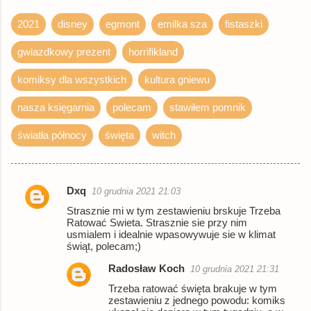
2021
disney
egmont
emilka sza
fistaszki
gwiazdkowy prezent
horrifikland
komiksy dla wszystkich
kultura gniewu
nasza księgarnia
polecam
stawiłem pomnik
światła północy
święta
witch
Dxq
10 grudnia 2021 21:03
K
Strasznie mi w tym zestawieniu brskuje Trzeba
o
Ratować Swieta. Strasznie sie przy nim
usmialem i idealnie wpasowywuje sie w klimat
m
świąt, polecam;)
e
Radosław Koch
10 grudnia 2021 21:31
n
Trzeba ratować święta brakuje w tym
t
zestawieniu z jednego powodu: komiks