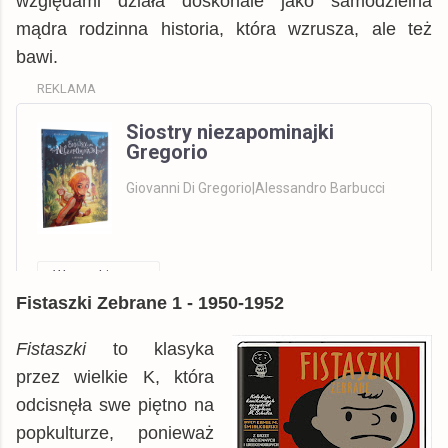
względami działa doskonale jako samodzielna
mądra rodzinna historia, która wzrusza, ale też
bawi.
REKLAMA
Siostry niezapominajki
Gregorio
Giovanni Di Gregorio|Alessandro Barbucci
Wszystkie
Fistaszki Zebrane 1 - 1950-1952
Allegro
książka
19,99 zł
znak.com.pl
książka
29,99 zł
Fistaszki
to klasyka
dadada.pl
przez wielkie K, która
książka
30,84 zł
odcisnęła swe piętno na
TaniaKsiazka.pl
książka
31,97 zł
popkulturze, ponieważ
Gandalf.com.pl
książka
31,97 zł