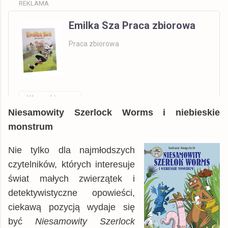
REKLAMA
Emilka Sza Praca zbiorowa
Praca zbiorowa
Wszystkie
Niesamowity Szerlock Worms i niebieskie
Allegro
książka
7,23 zł
monstrum
tantis.pl
książka
22,59 zł
gildia.pl
Nie tylko dla najmłodszych
książka
24,49 zł
czytelników, których interesuje
Matras.pl
książka
25,99 zł
świat małych zwierzątek i
swiatksiazki.pl
książka
26,00 zł
detektywistyczne opowieści,
dadada.pl
książka
26,33 zł
ciekawą pozycją wydaje się
Gandalf.com.pl
książka
26,56 zł
być
Niesamowity Szerlock