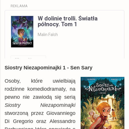
REKLAMA
W dolinie trolli. Światła
północy. Tom 1
Malin Falch
Wszystkie
Siostry Niezapominajki 1 - Sen Sary
Allegro
książka
21,37 zł
Gandalf.com.pl
książka
30,65 zł
Osoby, które uwielbiają
TaniaKsiazka.pl
rodzinne komediodramaty, na
książka
30,66 zł
pewno nie zawiodą się serią
dadada.pl
książka
30,84 zł
Siostry Niezapominajki
tantis.pl
książka
31,99 zł
stworzoną przez Giovanniego
matfel.pl
książka
34,14 zł
Di Gregorio oraz Alessandro
czytam.pl
książka
34,37 zł