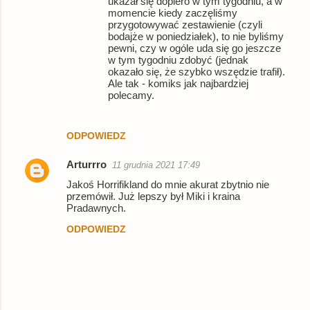
ukazał się dopiero w tym tygodniu, a w
a
momencie kiedy zaczęliśmy
r
przygotowywać zestawienie (czyli
bodajże w poniedziałek), to nie byliśmy
z
pewni, czy w ogóle uda się go jeszcze
w tym tygodniu zdobyć (jednak
e
okazało się, że szybko wszędzie trafił).
Ale tak - komiks jak najbardziej
polecamy.
ODPOWIEDZ
Arturrro
11 grudnia 2021 17:49
Jakoś Horrifikland do mnie akurat zbytnio nie
przemówił. Już lepszy był Miki i kraina
Pradawnych.
ODPOWIEDZ