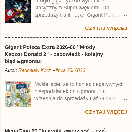
Drugie gigantyczne wydanie z
a
klasycznym Superkwękiem! Do
r
z
sprzedaży trafił nowy Gigant Poleca
Premium pod tytułem Superkwęk 2 .
CZYTAJ WIĘCEJ
Jest to kolejny 624-stronicowy tom z
najstarszymi historiami o kaczym
mścicielu. Cena okładkowa wydania
Gigant Poleca Extra 2026-06 "Młody
wynosi 49,99 zł i zamówicie go także z
Kaczor Donald 2" - zapowiedź - kolejny
rabatem na Egmont.pl . Za przekład
błąd Egmontu!
odpowiadał Jacek Drewnowski.
Autor:
Radosław Koch
-
lipca 23, 2026
Publikacja jest przedrukiem drugiego
tomu niemieckiego Lustiges
Myśleliście, że to koniec negatywnych
Taschenbuch Phantomias Collection ,
niespodzianek od Egmontu? 8
który trafił do sprzedaży pod koniec
września do sprzedaży trafi Gigant
2025 roku.
Poleca Extra - Młody Kaczor Donald 2 .
CZYTAJ WIĘCEJ
Jednak wbrew temu, na co wskazuje
nazwa tomu, nie będzie to przedruk
drugiego wydania o przygodach
MegaGiga 69 "Instynkt zwierzęcy" - dziś