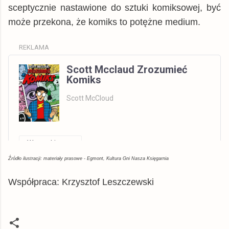
sceptycznie nastawione do sztuki komiksowej, być
może przekona, że komiks to potężne medium.
REKLAMA
Scott Mcclaud Zrozumieć
Komiks
Scott McCloud
Wszystkie
Allegro
Źródło ilustracji: materiały prasowe - Egmont, Kultura Gni Nasza Księgarnia
książka
308,88 zł
© BUY.BOX
Współpraca: Krzysztof Leszczewski