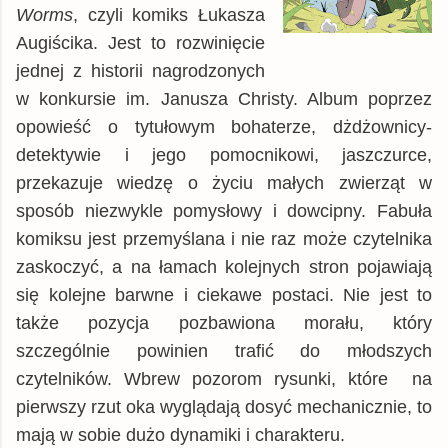
TaniaKsiazka.pl
książka
26,81 zł
Worms
, czyli komiks Łukasza
Augiścika. Jest to rozwinięcie
chodnikliteracki.pl
książka
27,99 zł
jednej z historii nagrodzonych
znak.com.pl
książka
28,64 zł
w konkursie im. Janusza Christy. Album poprzez
matfel.pl
książka
28,92 zł
opowieść o tytułowym bohaterze, dżdżownicy-
Woblink.com
książka
29,74 zł
detektywie i jego pomocnikowi, jaszczurce,
inbook.pl
książka
31,44 zł
przekazuje wiedzę o życiu małych zwierząt w
booktime.pl
książka
33,79 zł
sposób niezwykle pomysłowy i dowcipny. Fabuła
komiksu jest przemyślana i nie raz może czytelnika
Empik
książka
38,44 zł
zaskoczyć, a na łamach kolejnych stron pojawiają
© BUY.BOX
się kolejne barwne i ciekawe postaci. Nie jest to
także pozycja pozbawiona morału, który
szczególnie powinien trafić do młodszych
czytelników. Wbrew pozorom rysunki, które na
pierwszy rzut oka wyglądają dosyć mechanicznie, to
mają w sobie dużo dynamiki i charakteru.