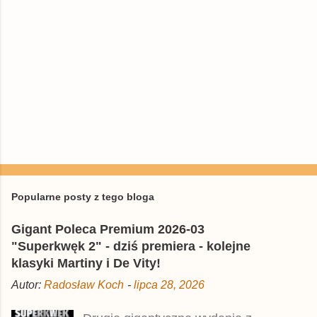
P
r
z
e
Popularne posty z tego bloga
ś
l
Gigant Poleca Premium 2026-03
i
j
"Superkwęk 2" - dziś premiera - kolejne
k
klasyki Martiny i De Vity!
o
m
Autor:
Radosław Koch
-
lipca 28, 2026
e
n
t