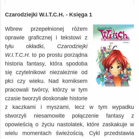
Wszystkie
Czarodziejki W.I.T.C.H. - Księga 1
Allegro
książka
60,55 zł
Wbrew przepełnionej różem
© BUY.BOX
oprawie graficznej i tekstowi z
tyłu okładki,
Czarodziejki
W.I.T.C.H.
to po prostu porządna
historia fantasy, która spodoba
się czytelnikowi niezależnie od
płci czy wieku. Nad komiksem
pracowali twórcy, którzy w tym
czasie tworzyli doskonałe historie
z kaczkami i myszami, lecz w tym wypadku
stworzyli niesamowite połączenie fantasy z
opowieścią o życiu nastolatek, które zaskakuje w
wielu momentach świeżością. Cykl przedstawia