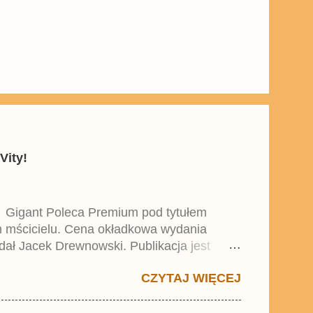
Vity!
y Gigant Poleca Premium pod tytułem
ym mścicielu. Cena okładkowa wydania
dał Jacek Drewnowski. Publikacja jest
 , który trafił do sprzedaży pod koniec
CZYTAJ WIĘCEJ