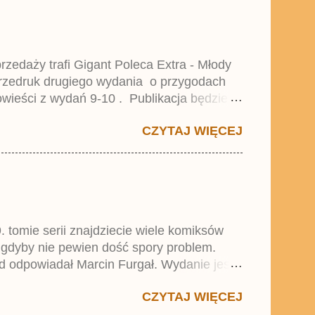
zedaży trafi Gigant Poleca Extra - Młody
przedruk drugiego wydania o przygodach
wieści z wydań 9-10 . Publikacja będzie
0. i 21. Lustiges Taschenbuch Young Comics,
CZYTAJ WIĘCEJ
. tomie serii znajdziecie wiele komiksów
 gdyby nie pewien dość spory problem.
d odpowiadał Marcin Furgał. Wydanie jest
 się w trend średnich tomów składanych
CZYTAJ WIĘCEJ