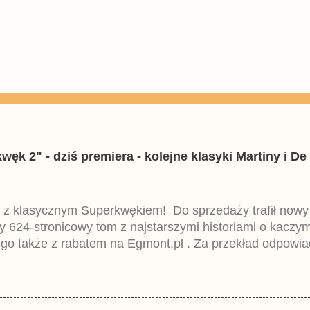
k 2" - dziś premiera - kolejne klasyki Martiny i De 
 z klasycznym Superkwękiem! Do sprzedaży trafił now
ny 624-stronicowy tom z najstarszymi historiami o kacz
 go także z rabatem na Egmont.pl . Za przekład odpowia
iemieckiego Lustiges Taschenbuch Phantomias Collection