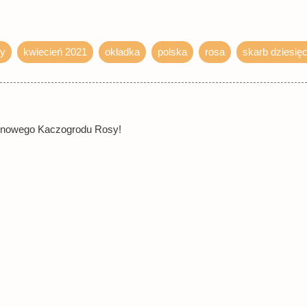
sy
kwiecień 2021
okładka
polska
rosa
skarb dziesięc
o nowego Kaczogrodu Rosy!