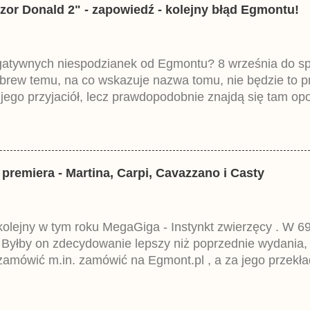
zor Donald 2" - zapowiedź - kolejny błąd Egmontu!
egatywnych niespodzianek od Egmontu? 8 września do spr
brew temu, na co wskazuje nazwa tomu, nie będzie to 
ego przyjaciół, lecz prawdopodobnie znajdą się tam opo
ztowała 37,99 zł. W środku znajdą się historie z tomów 2
mczech parę miesięcy temu.
 premiera - Martina, Carpi, Cavazzano i Casty
 kolejny w tym roku MegaGiga - Instynkt zwierzęcy . W 69
 Byłby on zdecydowanie lepszy niż poprzednie wydania,
amówić m.in. zamówić na Egmont.pl , a za jego przekła
eckim Lustiges Taschenbuch Spezial i niestety wpisuje
 Egmontu.