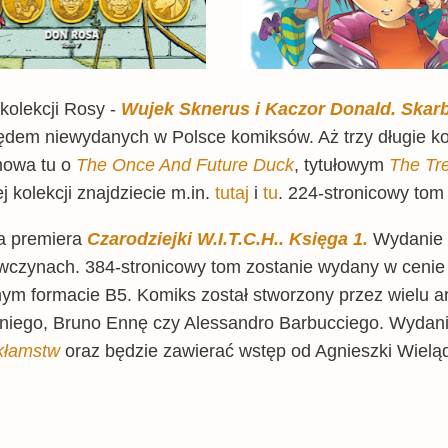
kolekcji Rosy -
Wujek Sknerus i Kaczor Donald. Skarb
dem niewydanych w Polsce komiksów. Aż trzy długie ko
 mowa tu o
The Once And Future Duck
, tytułowym
The Tr
ej kolekcji znajdziecie m.in.
tutaj
i
tu
. 224-stronicowy tom
a premiera
Czarodziejki W.I.T.C.H.. Księga 1.
Wydanie 
czynach. 384-stronicowy tom zostanie wydany w cenie 8
ym formacie B5. Komiks został stworzony przez wielu a
aniego, Bruno Ennę czy Alessandro Barbucciego. Wydanie
 kłamstw
oraz będzie zawierać wstęp od Agnieszki Wielą