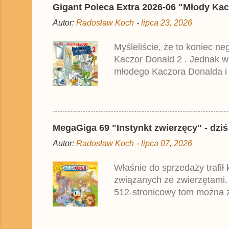
Gigant Poleca Extra 2026-06 "Młody Kac
Autor:
Radosław Koch
-
lipca 23, 2026
Myśleliście, że to koniec n
Kaczor Donald 2 . Jednak w
młodego Kaczora Donalda i j
liczyła ok. 360 stron i kos
które zostały wydane w Nie
MegaGiga 69 "Instynkt zwierzęcy" - dziś
Autor:
Radosław Koch
-
lipca 07, 2026
Właśnie do sprzedaży trafił
związanych ze zwierzętami.
512-stronicowy tom można z
oparte na najnowszym niemi
przez zagraniczne oddziały