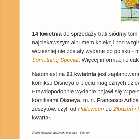
14 kwietnia
do sprzedaży trafi siódmy tom 
najciekawszym albumem kolekcji pod wzglę
wcześniej nie zostały wydane po polsku -
Something Special
. Więcej informacji o cał
Natomiast na
21 kwietnia
jest zaplanowan
komiksu Disneya o pięciu magicznych dziew
Prawdopodobnie wydanie pojawi się w pełn
komiksami Disneya, m.in. Francesco Artib
zeszytów, czyli od
Halloween
do
Złudzeń i
kwartał.
Źródło ilustracji: materiały prasowe - Egmont