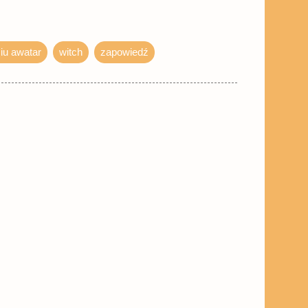
iu awatar
witch
zapowiedź