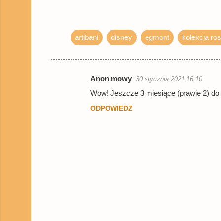
artibani
disney
egmont
kolekcja ro
Anonimowy
30 stycznia 2021 16:10
K
Wow! Jeszcze 3 miesiące (prawie 2) d
o
ODPOWIEDZ
m
e
n
t
a
r
z
e