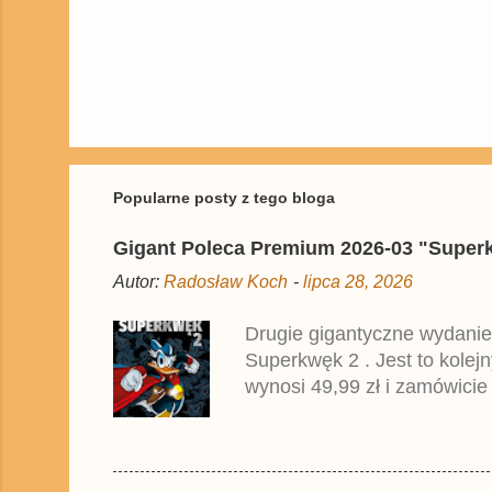
P
r
z
e
ś
Popularne posty z tego bloga
l
i
Gigant Poleca Premium 2026-03 "Superkwę
j
k
Autor:
Radosław Koch
-
lipca 28, 2026
o
m
e
Drugie gigantyczne wydanie
n
Superkwęk 2 . Jest to kolej
t
a
wynosi 49,99 zł i zamówicie
r
przedrukiem drugiego tomu n
z
2025 roku.